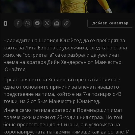
0
Добави коментар
Надеждите на Шефилд Юнайтед да се преборят за
квота за Лига Европа се увеличиха, след като стана
ясно, че "остриетата" са се разбрали да увеличат
наема на вратаря Дийн Хендерсън от Манчестър
Юнайтед.
Представянето на Хендерсън през тази година е
една от основните причини за впечатляващото
представяне на тима, който е на 7-а позиция с 43
точки, на 2 от 5-ия Манчестър Юнайтед.
Иначе само петима вратари в Премиършип имат
повече сухи мрежи от 23-годишния страж. Но той
беше преотстъпен до 30-и юни, а в условията на
коронавирусната пандемия нямаше как да остане. И