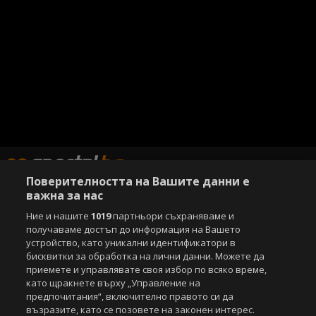
Поверителността на Вашите данни е
важна за нас
Ние и нашите
1019
партньори съхраняваме и
Copyright © 2007-2026 Агенция Спортал. Всички права запазени.
получаваме достъп до информация на Вашето
Този уебсайт е собственост на
Sportal Media Group
устройство, като уникални идентификатори в
бисквитки за обработка на лични данни. Можете да
За нас
Екип
За рекламa
Общи условия
приемете и управлявате своя избор по всяко време,
Етични правила на НСС
Лични данни
като щракнете върху „Управление на
Управление на предпочитания
предпочитания“, включително правото си да
възразите, като се позовете на законен интерес.