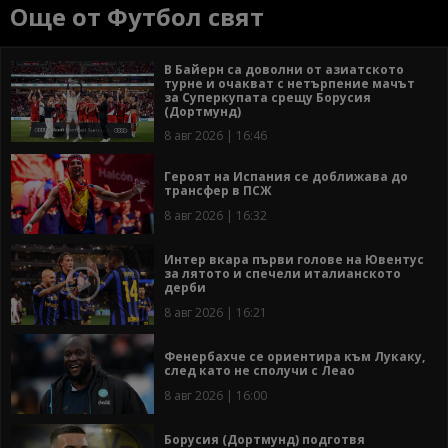
Още от Футбол свят
В Байерн са доволни от азиатското
турне и очакват с нетърпение мачът
за Суперкупата срещу Борусия
(Дортмунд)
8 авг 2026 | 16:46
Героят на Испания се доближава до
трансфер в ПСЖ
8 авг 2026 | 16:32
Интер вкара първи голове на Ювентус
за лятото и спечели италианското
дерби
8 авг 2026 | 16:21
Фенербахче се ориентира към Лукаку,
след като не сполучи с Леао
8 авг 2026 | 16:00
Борусия (Дортмунд) подготвя