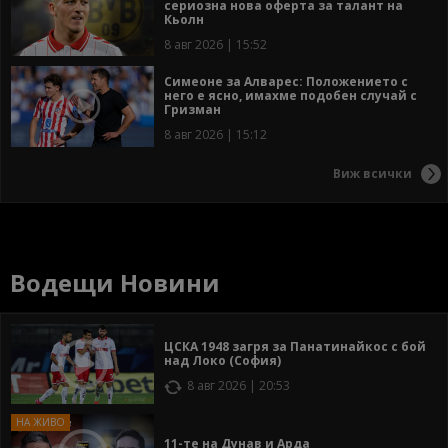
сериозна нова оферта за талант на
Кьолн
8 авг 2026 | 15:52
Симеоне за Алварес: Положението с
него е ясно, имахме подобен случай с
Гризман
8 авг 2026 | 15:12
Виж всички
Водещи Новини
ЦСКА 1948 загря за Панатинайкос с бой
над Локо (София)
8 авг 2026 | 20:53
11-те на Дунав и Арда