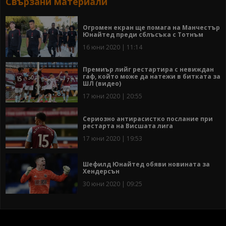
Свързани материали
Огромен екран ще помага на Манчестър
Юнайтед преди сблъсъка с Тотнъм
16 юни 2020 | 11:14
Премиър лийг рестартира с невиждан
гаф, който може да натежи в битката за
ШЛ (видео)
17 юни 2020 | 20:55
Сериозно антирасистко послание при
рестарта на Висшата лига
17 юни 2020 | 19:53
Шефилд Юнайтед обяви новината за
Хендерсън
30 юни 2020 | 09:25