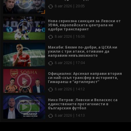
8 авг 2026 | 20:05
Нова сериозна санкция за Левски от
УЕФА, европейската централа не
одобри транспарант
8 авг 2026 | 16:06
Макаби: Бяхме по-добри, а ЦСКА ни
ужили с три атаки, отиваме да
направим невъзможното
8 авг 2026 | 17:04
Официално: Арсенал направи втория
си най-скъп трансфер в историята,
Гимараеш е “артилерист”
8 авг 2026 | 14:12
Нико Петров: Левски и Веласкес са
единствените протагонисти в
българския футбол
8 авг 2026 | 14:13