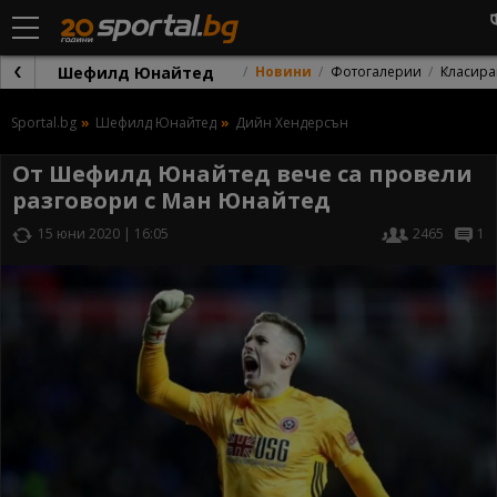
Шефилд Юнайтед
Новини
Фотогалерии
Класира
Sportal.bg
Шефилд Юнайтед
Дийн Хендерсън
От Шефилд Юнайтед вече са провели
разговори с Ман Юнайтед
15 юни 2020 | 16:05
2465
1