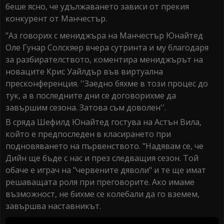
беше ясно, че удължаването зависи от прекия
конкурент от Манчестър.
"Аз говорих с мениджъра на Манчестър Юнайтед
Оле Гунар Солскяер вчера сутринта и му благодаря
за разбирателството, коментира мениджърът на
новаците Крис Уайлдър във виртуална
пресконференция. ''Заедно бяхме в този процес до
тук, а в последните дни се договорихме да
завършим сезона. Затова съм доволен''.
В сряда Шефилд Юнайтед гостува на Астън Вила,
който е предпоследен в класирането при
подновяването на първенството. "Надявам се, че
Дийн ще бъде с нас и през следващия сезон. Той
обаче е играч на "червените дяволи" и те ще имат
решаващата роля при преговорите. Ако имаме
възможност, не бихме се колебали да го вземем,
завършва наставникът.