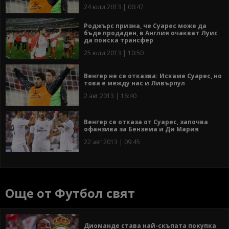
24 юли 2013 | 00:47
Роджърс призна, че Суарес може да
бъде продаден, в Англия очакват Луис
да поиска трансфер
25 юли 2013 | 10:50
Венгер не се отказва: Искаме Суарес, но
това е между нас и Ливърпул
2 авг 2013 | 16:40
Венгер се отказа от Суарес, започва
офанзива за Бензема и Ди Мария
22 авг 2013 | 09:45
Още от Футбол свят
Диоманде става най-скъпата покупка