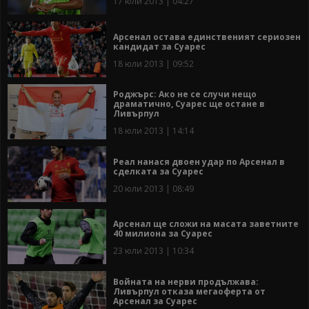
17 юли 2013 | 04:27
Арсенал остава единственият сериозен
кандидат за Суарес
18 юли 2013 | 09:52
Роджърс: Ако не се случи нещо
драматично, Суарес ще остане в
Ливърпул
18 юли 2013 | 14:14
Реал нанася двоен удар по Арсенал в
сделката за Суарес
20 юли 2013 | 08:49
Арсенал ще сложи на масата заветните
40 милиона за Суарес
23 юли 2013 | 10:34
Войната на нерви продължава:
Ливърпул отказа мегаоферта от
Арсенал за Суарес