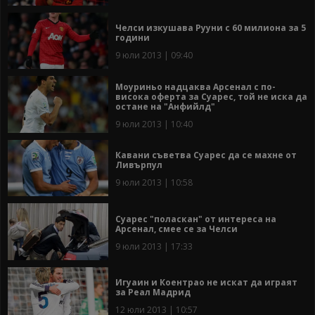
Челси изкушава Рууни с 60 милиона за 5
години
9 юли 2013 | 09:40
Моуриньо надцаква Арсенал с по-
висока оферта за Суарес, той не иска да
остане на "Анфийлд"
9 юли 2013 | 10:40
Кавани съветва Суарес да се махне от
Ливърпул
9 юли 2013 | 10:58
Суарес "поласкан" от интереса на
Арсенал, смее се за Челси
9 юли 2013 | 17:33
Игуаин и Коентрао не искат да играят
за Реал Мадрид
12 юли 2013 | 10:57