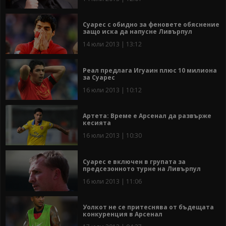
Суарес с обидно за феновете обяснение
защо иска да напусне Ливърпул
14 юли 2013 | 13:12
Реал предлага Игуаин плюс 10 милиона
за Суарес
16 юли 2013 | 10:12
Артета: Време е Арсенал да развърже
кесията
16 юли 2013 | 10:30
Суарес е включен в групата за
предсезонното турне на Ливърпул
16 юли 2013 | 11:06
Уолкот не се притеснява от бъдещата
конкуренция в Арсенал