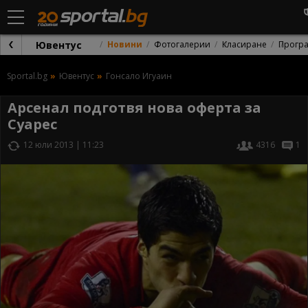
Ювентус
Новини
Фотогалерии
Класиране
Прогр
Sportal.bg
Ювентус
Гонсало Игуаин
Арсенал подготвя нова оферта за
Суарес
12 юли 2013 | 11:23
4316
1