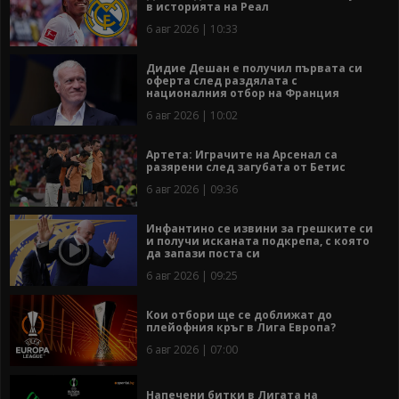
в историята на Реал
6 авг 2026 | 10:33
Дидие Дешан е получил първата си
оферта след раздялата с
националния отбор на Франция
6 авг 2026 | 10:02
Артета: Играчите на Арсенал са
разярени след загубата от Бетис
6 авг 2026 | 09:36
Инфантино се извини за грешките си
и получи исканата подкрепа, с която
да запази поста си
6 авг 2026 | 09:25
Кои отбори ще се доближат до
плейофния кръг в Лига Европа?
6 авг 2026 | 07:00
Напечени битки в Лигата на