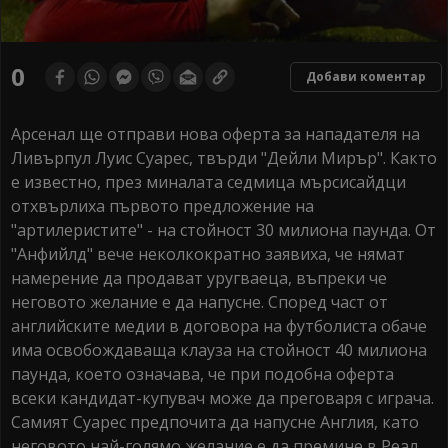
0
Добави коментар
Арсенал ще отправи нова оферта за нападателя на
Ливърпул Луис Суарес, твърди "Дейли Мирър". Както
е известно, през миналата седмица мърсисайдци
отхвърлиха първото предложение на
"артилеристите" - на стойност 30 милиона паунда. От
"Анфийлд" вече неколкократно заявиха, че нямат
намерение да продават уругваеца, въпреки че
неговото желание е да напусне. Според част от
английските медии в договора на футболистa обаче
има освобождаваща клауза на стойност 40 милиона
паунда, което означава, че при подобна оферта
всеки кандидат-купувач може да преговаря с играча.
Самият Суарес предпочита да напусне Англия, като
неговото най-голямо желание е да премине в Реал