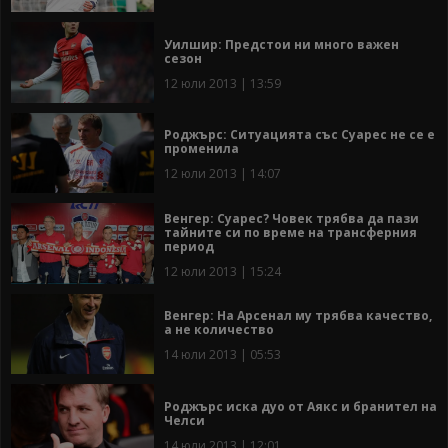
Уилшир: Предстои ни много важен
сезон
12 юли 2013 | 13:59
Роджърс: Ситуацията със Суарес не се е
променила
12 юли 2013 | 14:07
Венгер: Суарес? Човек трябва да пази
тайните си по време на трансферния
период
12 юли 2013 | 15:24
Венгер: На Арсенал му трябва качество,
а не количество
14 юли 2013 | 05:53
Роджърс иска дуо от Аякс и бранител на
Челси
14 юли 2013 | 12:01