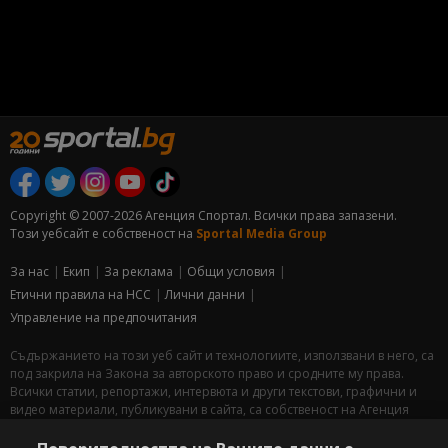
Copyright © 2007-2026 Агенция Спортал. Всички права запазени.
Този уебсайт е собственост на
Sportal Media Group
За нас
Екип
За рекламa
Общи условия
Етични правила на НСС
Лични данни
Управление на предпочитания
Съдържанието на този уеб сайт и технологиите, използвани в него, са
под закрила на Закона за авторското право и сродните му права.
Всички статии, репортажи, интервюта и други текстови, графични и
видео материали, публикувани в сайта, са собственост на Агенция
Спортал, освен ако изрично е посочено друго. Допуска се
публикуване на текстови материали само след писмено съгласие на