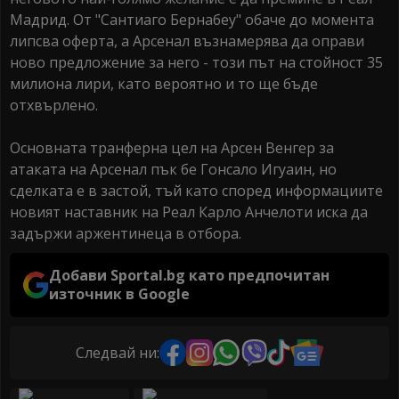
Мадрид. От "Сантиаго Бернабеу" обаче до момента
липсва оферта, а Арсенал възнамерява да оправи
ново предложение за него - този път на стойност 35
милиона лири, като вероятно и то ще бъде
отхвърлено.
Основната транферна цел на Арсен Венгер за
атаката на Арсенал пък бе Гонсало Игуаин, но
сделката е в застой, тъй като според информациите
новият наставник на Реал Карло Анчелоти иска да
задържи аржентинеца в отбора.
Добави Sportal.bg като предпочитан
източник в Google
Следвай ни: