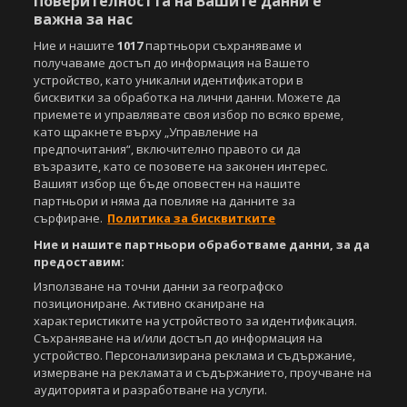
Поверителността на Вашите данни е
Агенция Спортал, посочване на източника и добавяне на линк към
важна за нас
www.sportal.bg. Използването на графични и видео материали,
Ние и нашите
1017
партньори съхраняваме и
публикувани в сайта, е строго забранено. Нарушителите ще бъдат
получаваме достъп до информация на Вашето
санкционирани с цялата строгост на закона.
устройство, като уникални идентификатори в
бисквитки за обработка на лични данни. Можете да
Свали
БЕЗПЛАТНОТО
приложение за:
приемете и управлявате своя избор по всяко време,
като щракнете върху „Управление на
iOS
Android
предпочитания“, включително правото си да
възразите, като се позовете на законен интерес.
Powered by:
Вашият избор ще бъде оповестен на нашите
партньори и няма да повлияе на данните за
сърфиране.
Политика за бисквитките
Ние и нашите партньори обработваме данни, за да
предоставим:
Използване на точни данни за географско
позициониране. Активно сканиране на
характеристиките на устройството за идентификация.
Съхраняване на и/или достъп до информация на
устройство. Персонализирана реклама и съдържание,
измерване на рекламата и съдържанието, проучване на
аудиторията и разработване на услуги.