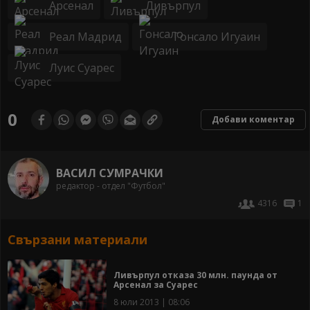
Арсенал
Ливърпул
Реал Мадрид
Гонсало Игуаин
Луис Суарес
0
Добави коментар
ВАСИЛ СУМРАЧКИ
редактор - отдел "Футбол"
4316
1
Свързани материали
Ливърпул отказа 30 млн. паунда от
Арсенал за Суарес
8 юли 2013 | 08:06