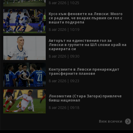
8 авг 2026 | 10:25
Кусо към феновете на Левски: Много
се радвам, че вкарах първия си гол с
вашата подкрепа
8 авг 2026 | 10:19
Авторът на единствения гол за
Левски в групите на ШЛ сложи край на
кариерата си
8 авг 2026 | 09:30
Контузиите в Левски пренареждат
трансферните планове
8 авг 2026 | 09:23
Локомотив (Стара Загора) привлече
бивш национал
8 авг 2026 | 09:18
Виж всички