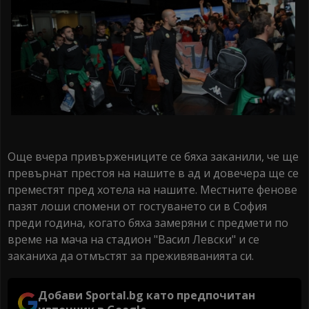
Още вчера привържениците се бяха заканили, че ще
превърнат престоя на нашите в ад и довечера ще се
преместят пред хотела на нашите. Местните фенове
пазят лоши спомени от гостуването си в София
преди година, когато бяха замеряни с предмети по
време на мача на стадион "Васил Левски" и се
заканиха да отмъстят за преживяванията си.
Добави Sportal.bg като предпочитан