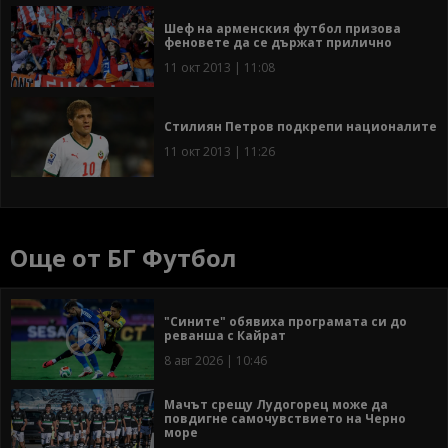
Шеф на арменския футбол призова
феновете да се държат прилично
11 окт 2013 | 11:08
Стилиян Петров подкрепи националите
11 окт 2013 | 11:26
Още от БГ Футбол
"Сините" обявиха програмата си до
реванша с Кайрат
8 авг 2026 | 10:46
Мачът срещу Лудогорец може да
повдигне самочувствието на Черно
море