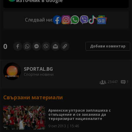
източник в Google
Следвай ни:
0
Добави коментар
SPORTAL.BG
Спортни новини
23447
1
Свързани материали
Арменски ултраси заплашиха с
отмъщение и се заканиха да
тероризират националите
9 окт 2013 | 15:46