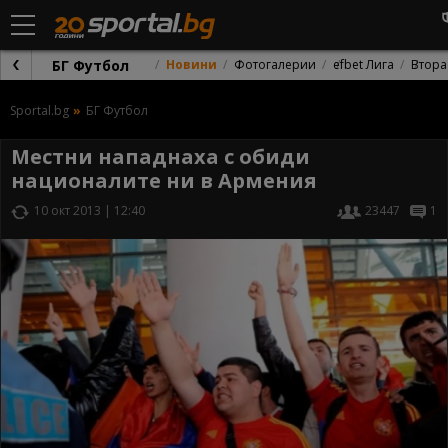
БГ Футбол
Новини
Фотогалерии
efbet Лига
Втора
Sportal.bg
БГ Футбол
Местни нападнаха с обиди
националите ни в Армения
10 окт 2013 | 12:40
23447
1