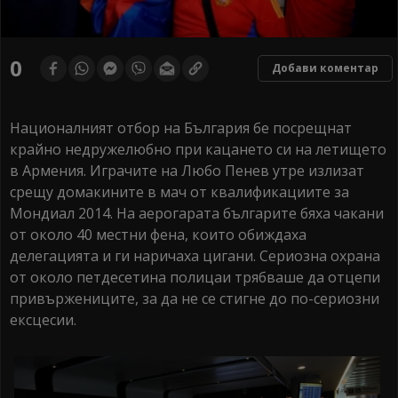
0
Добави коментар
Националният отбор на България бе посрещнат
крайно недружелюбно при кацането си на летището
в Армения. Играчите на Любо Пенев утре излизат
срещу домакините в мач от квалификациите за
Мондиал 2014. На аерогарата българите бяха чакани
от около 40 местни фена, които обиждаха
делегацията и ги наричаха цигани. Сериозна охрана
от около петдесетина полицаи трябваше да отцепи
привържениците, за да не се стигне до по-сериозни
ексцесии.