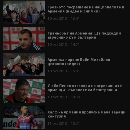
Грозното посрещане на националите в
Армения (видео и снимки)
10 окт 2013 | 13:41
Треньорът на Армения: Ще подходим
агресивно към България
10 окт 2013 | 14:21
Арменка нарече Боби Михайлов
циганин (видео)
10 окт 2013 | 15:01
Любо Пенев отговори на агресивните
арменци - лъвовете са безстрашни
10 окт 2013 | 18:30
Халф на Армения пропуска мача заради
контузия
11 окт 2013 | 10:51