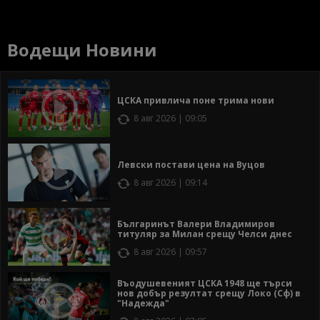
Водещи Новини
ЦСКА привлича поне трима нови
8 авг 2026 | 09:05
Левски постави цена на Вуцов
8 авг 2026 | 09:14
Българинът Валери Владимиров
титуляр за Милан срещу Челси днес
8 авг 2026 | 09:57
Въодушевеният ЦСКА 1948 ще търси
нов добър резултат срещу Локо (Сф) в
"Надежда"