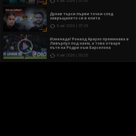
8 авг 2026 | 07:05
Дунав търси първи точки след
завръщането си в елита
8 авг 2026 | 07:29
Изненада! Роналд Араухо преминава в
Ливърпул под наем, а това отваря
пътя на Родри към Барселона
8 авг 2026 | 03:20