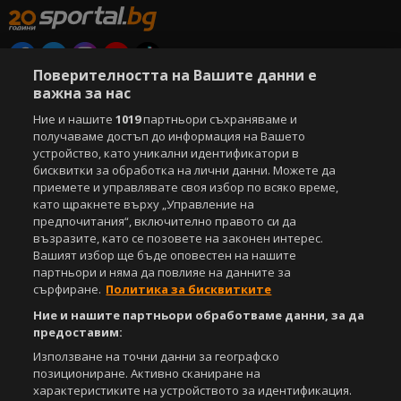
Поверителността на Вашите данни е
Copyright © 2007-2026 Агенция Спортал. Всички права запазени.
важна за нас
Този уебсайт е собственост на
Sportal Media Group
Ние и нашите
1019
партньори съхраняваме и
За нас
получаваме достъп до информация на Вашето
Екип
За рекламa
Общи условия
устройство, като уникални идентификатори в
Етични правила на НСС
Лични данни
бисквитки за обработка на лични данни. Можете да
Управление на предпочитания
приемете и управлявате своя избор по всяко време,
като щракнете върху „Управление на
Съдържанието на този уеб сайт и технологиите, използвани в него, са
предпочитания“, включително правото си да
под закрила на Закона за авторското право и сродните му права.
възразите, като се позовете на законен интерес.
Всички статии, репортажи, интервюта и други текстови, графични и
Вашият избор ще бъде оповестен на нашите
видео материали, публикувани в сайта, са собственост на Агенция
партньори и няма да повлияе на данните за
Спортал, освен ако изрично е посочено друго. Допуска се
сърфиране.
Политика за бисквитките
публикуване на текстови материали само след писмено съгласие на
Агенция Спортал, посочване на източника и добавяне на линк към
Ние и нашите партньори обработваме данни, за да
www.sportal.bg. Използването на графични и видео материали,
предоставим:
публикувани в сайта, е строго забранено. Нарушителите ще бъдат
санкционирани с цялата строгост на закона.
Използване на точни данни за географско
позициониране. Активно сканиране на
Свали
характеристиките на устройството за идентификация.
БЕЗПЛАТНОТО
приложение за: