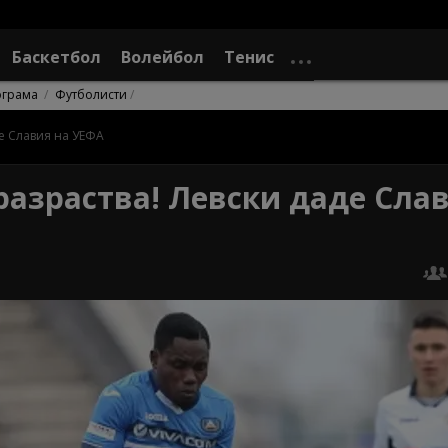
Баскетбол
Волейбол
Тенис
ограма
Футболисти
де Славия на УЕФА
разраства! Левски даде Сла