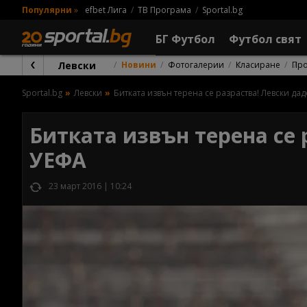
Популярни
»
efbet Лига
ТВ Програма
Sportal.bg
БГ Футбол
Футбол свят
Левски
Новини
Фотогалерии
Класиране
Пр
Sportal.bg
Левски
Битката извън терена се разраства! Левски да
Битката извън терена се 
УЕФА
23 март 2016 | 10:24