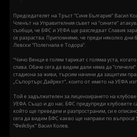
Председателят на Тръст "Синя България" Васил Кол
Членът на Управителния съвет на "сините" атакув
съобщи, че БФС и УЕФА ще разследват Славия зара
се разраства. Припомняме, че преди няколко дни б
Левски "Полегнала е Тодора".
"Чичо Венци е голям тарикат с голяма уста, когато
слава. Обаче сега да видим дали няма да "спечели"
стадиона за живи, търсим начини да защитим прав
„Съпортърс Дайрект", които от името на УЕФА из
Той е задължителен за лицензирането на клубовете
УЕФА. Също и до нас. БФС предупреди клубовете с
който ще преведем и разпространим, си е описано
сега да видим БФС какво ще направи по въпроса! У
"Фейсбук" Васил Колев.