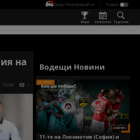
Вход / Регистрирай се
Игри
LiveScore
Търсене
вия на
Водещи Новини
33243
1
11-те на Локомотив (София) и