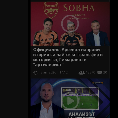
Официално: Арсенал направи
втория си най-скъп трансфер в
историята, Гимараеш е
“артилерист”
8 авг 2026 | 14:12
13870
20