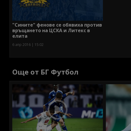
"Сините" фенове се обявиха против
връщането на ЦСКА и Литекс в
елита
6 апр 2016 | 15:02
Още от БГ Футбол