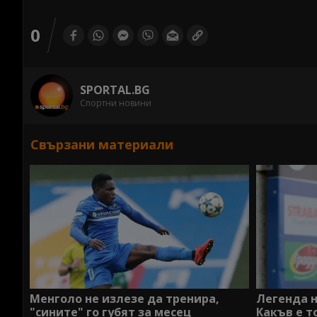
0
SPORTAL.BG
Спортни новини
Свързани материали
Менголо не излезе да тренира,
Легенда н
"сините" го губят за месец
Какъв е т