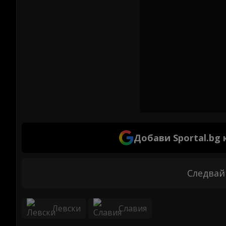
Добави Sportal.bg
Следвай
Левски
Славия