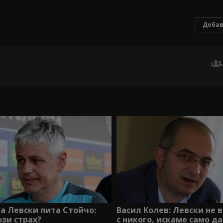
Добав
а Левски пита Стойчо:
Васил Колев: Левски не 
ози страх?
с никого, искаме само д