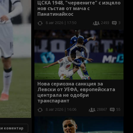
ЦСКА 1948, "червените" с изцяло
нов състав от мача с
Панатинайкос
8 авг 2026 | 17:50
2493
3
Нова сериозна санкция за
Левски от УЕФА, европейската
централа не одобри
транспарант
8 авг 2026 | 16:06
28867
55
и коментар