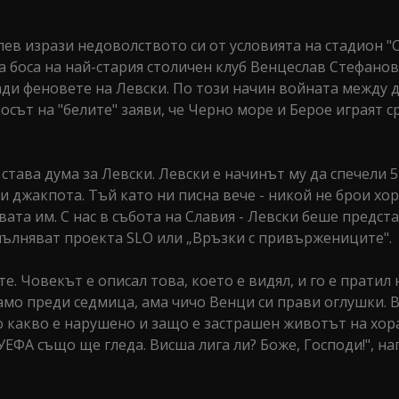
ев изрази недоволството си от условията на стадион "С
а боса на най-стария столичен клуб Венцеслав Стефанов
ди феновете на Левски. По този начин войната между д
осът на "белите" заяви, че Черно море и Берое играят 
 става дума за Левски. Левски е начинът му да спечели 
 и джакпота. Тъй като ни писна вече - никой не брои хо
ата им. С нас в събота на Славия - Левски беше предст
пълняват проекта SLO или „Връзки с привържениците".
. Човекът е описал това, което е видял, и го е пратил 
амо преди седмица, ама чичо Венци си прави оглушки. В
 какво е нарушено и защо е застрашен животът на хора
ЕФА също ще гледа. Висша лига ли? Боже, Господи!", на