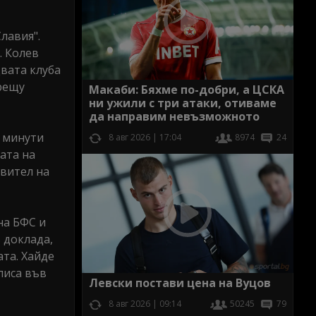
лавия".
. Колев
вата клуба
срещу
Макаби: Бяхме по-добри, а ЦСКА
ни ужили с три атаки, отиваме
да направим невъзможното
5 минути
8 авг 2026 | 17:04
8974
24
рата на
авител на
на БФС и
 доклада,
та. Хайде
писа във
Левски постави цена на Вуцов
8 авг 2026 | 09:14
50245
79