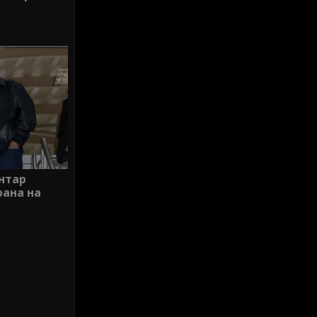
нтар
рана на