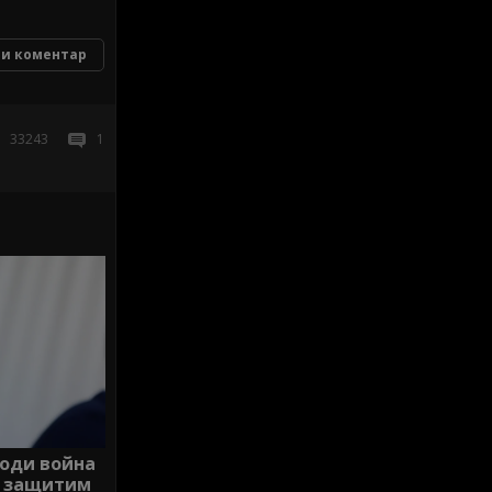
и коментар
33243
1
води война
а защитим