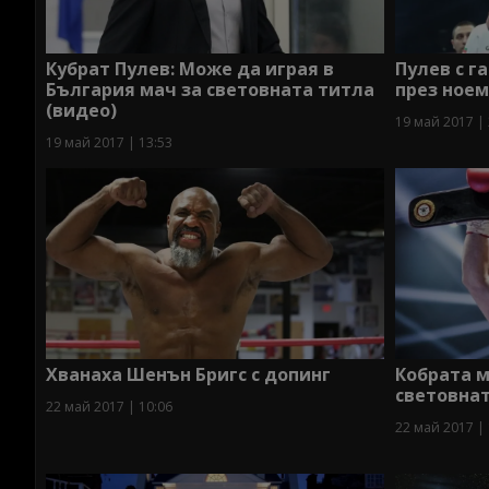
Кубрат Пулев: Може да играя в
Пулев с г
България мач за световната титла
през ное
(видео)
19 май 2017 | 
19 май 2017 | 13:53
Хванаха Шенън Бригс с допинг
Кобрата м
световна
22 май 2017 | 10:06
22 май 2017 | 