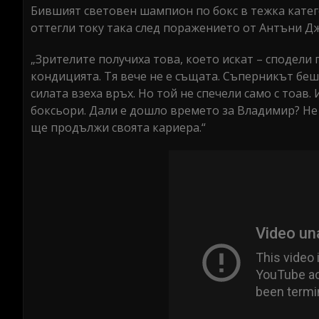
Бившият световен шампион по бокс в тежка катег
оттегли току така след поражението от Антъни Д
„Зрителите получиха това, което искат – сподели г
кондицията. Тя вече не е същата. Съперникът беш
силата взеха връх. Но той не спечели само с тоав. 
боксьори. Дали е дошло времето за Владимир? Не с
ще продължи своята кариера.“