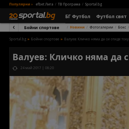
Популярни
»
efbet Лига
ТВ Програма
Sportal.bg
БГ Футбол
Футбол свят
Бойни спортове
Новини
Фотогалерии
Бокс
Sportal.bg
Бойни спортове
Валуев: Кличко няма да си отиде току
Валуев: Кличко няма да с
24 май 2017 | 08:20