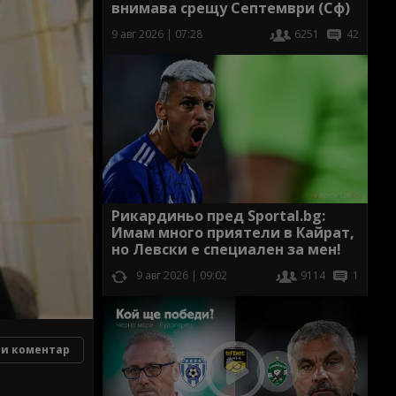
внимава срещу Септември (Сф)
9 авг 2026 | 07:28
6251
42
Рикардиньо пред Sportal.bg:
Имам много приятели в Кайрат,
но Левски е специален за мен!
9 авг 2026 | 09:02
9114
1
и коментар