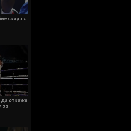
ие скоро с
 да откаже
а за