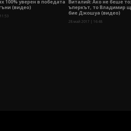
ях 100% уверен в победата
Виталий: Ако не беше то
тъни (видео)
ъперкът, то Владимир 
бие Джошуа (видео)
11:53
28 май 2017 | 16:48