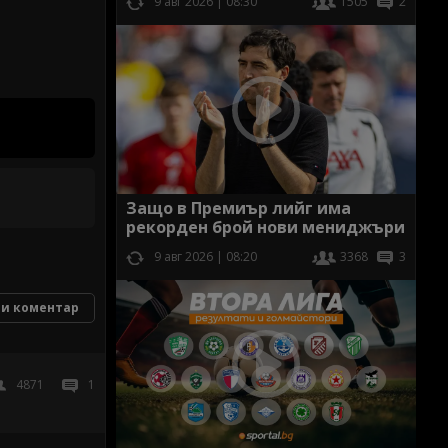
9 авг 2026 | 08:30
1505
2
Защо в Премиър лийг има
рекорден брой нови мениджъри
9 авг 2026 | 08:20
3368
3
и коментар
4871
1