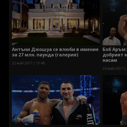
Антъни Джошуа се влюби в имение
Боб Аръм:
за 27 млн. паунда (галерия)
добрият м
насам
22 май 2017 | 15:48
24 май 2017 | 