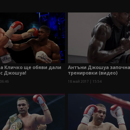
га Кличко ще обяви дали
Антъни Джошуа започна
 с Джошуа!
тренировки (видео)
06:46
18 май 2017 | 15:54