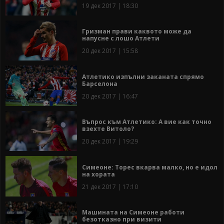
19 дек 2017 | 18:30
Гризман прави каквото може да
напусне с лошо Атлети
20 дек 2017 | 15:58
Атлетико изпълни заканата спрямо
Барселона
20 дек 2017 | 16:47
Въпрос към Атлетико: А вие как точно
взехте Витоло?
20 дек 2017 | 19:29
Симеоне: Торес вкарва малко, но е идол
на хората
21 дек 2017 | 17:10
Машината на Симеоне работи
безотказно при визити