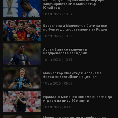
Рашфорд е получил нов номер при
завръщането си в Манчестър
Юнайтед
10 авг 2026 | 10:54
Барселона и Манчестър Сити са все
по-близо до споразумение за Родри
10 авг 2026 | 10:38
Астън Вила се включва в
надпреварата за Ендрик
10 авг 2026 | 10:13
Манчестър Юнайтед и Арсенал в
битка за белгийски национал
10 авг 2026 | 09:59
Ираола: В момента нямаме енергия да
играем на ниво 90 минути
10 авг 2026 | 09:42
Моуриньо разкри, че е трябвало да