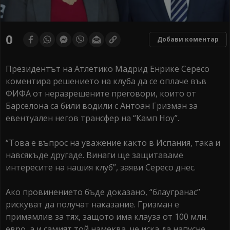
0
Добави коментар
Президентът на Атлетико Мадрид Енрике Сересо
коментира решението на клуба да се оплаче във
ФИФА от неразрешените преговори, които от
Барселона са били водили с Антоан Гризман за
евентуален негов трансфер на “Камп Ноу”.
“Това е въпрос на уважение както в Испания, така и
навсякъде другаде. Винаги ще защитаваме
интересите на нашия клуб”, заяви Сересо днес.
Ако провинението бъде доказано, “блаугранас”
рискуват да получат наказание. Гризман е
примамлив за тях, защото има клауза от 100 млн.
евро, а и самият той намеква, че иска да напусне.