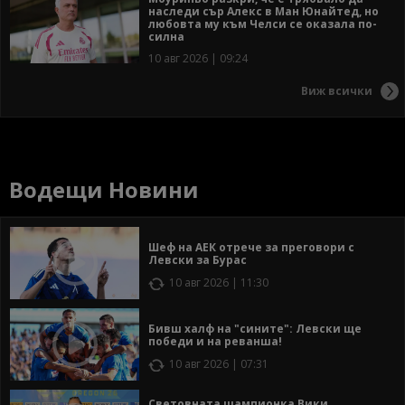
наследи сър Алекс в Ман Юнайтед, но
любовта му към Челси се оказала по-
силна
10 авг 2026 | 09:24
Виж всички
Водещи Новини
Шеф на АЕК отрече за преговори с
Левски за Бурас
10 авг 2026 | 11:30
Бивш халф на "сините": Левски ще
победи и на реванша!
10 авг 2026 | 07:31
Световната шампионка Вики