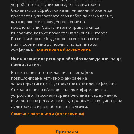
устройство, като уникални идентификатори в
бисквитки за обработка на лични данни. Можете да
приемете и управлявате своя избор по всяко време,
като щракнете върху „Управление на
предпочитания“, включително правото си да
възразите, като се позовете на законен интерес.
Вашият избор ще бъде оповестен на нашите
партньори и няма да повлияе на данните за
сърфиране.
Политика за бисквитките
Ние и нашите партньори обработваме данни, за да
предоставим:
Използване на точни данни за географско
позициониране. Активно сканиране на
характеристиките на устройството за идентификация.
Съхраняване на и/или достъп до информация на
устройство. Персонализирана реклама и съдържание,
измерване на рекламата и съдържанието, проучване на
аудиторията и разработване на услуги.
Списък с партньори (доставчици)
Приемам