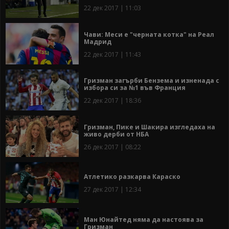
22 дек 2017 | 11:03
Чави: Меси е "черната котка" на Реал
Мадрид
22 дек 2017 | 11:43
Гризман загърби Бензема и изненада с
избора си за №1 във Франция
22 дек 2017 | 18:36
Гризман, Пике и Шакира изгледаха на
живо дерби от НБА
26 дек 2017 | 08:22
Атлетико разкарва Караско
27 дек 2017 | 12:34
Ман Юнайтед няма да настоява за
Гризман