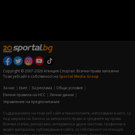
Copyright © 2007-2026 Агенция Спортал. Всички права запазени.
Този уебсайт е собственост на
Sportal Media Group
За нас
Екип
За рекламa
Общи условия
Етични правила на НСС
Лични данни
Управление на предпочитания
Съдържанието на този уеб сайт и технологиите, използвани в него, са
под закрила на Закона за авторското право и сродните му права.
Всички статии, репортажи, интервюта и други текстови, графични и
видео материали, публикувани в сайта, са собственост на Агенция
Спортал, освен ако изрично е посочено друго. Допуска се