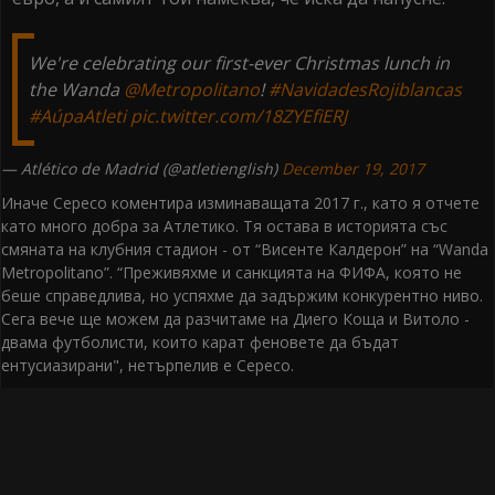
We're celebrating our first-ever Christmas lunch in
the Wanda
@Metropolitano
!
#NavidadesRojiblancas
#AúpaAtleti
pic.twitter.com/18ZYEfiERJ
— Atlético de Madrid (@atletienglish)
December 19, 2017
Иначе Сересо коментира изминаващата 2017 г., като я отчете
като много добра за Атлетико. Тя остава в историята със
смяната на клубния стадион - от “Висенте Калдерон” на “Wanda
Metropolitano”. “Преживяхме и санкцията на ФИФА, която не
беше справедлива, но успяхме да задържим конкурентно ниво.
Сега вече ще можем да разчитаме на Диего Коща и Витоло -
двама футболисти, които карат феновете да бъдат
ентусиазирани", нетърпелив е Сересо.