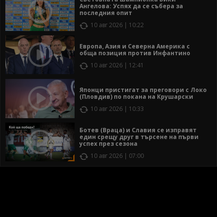
Ангелова: Успях да се събера за
последния опит
10 авг 2026 | 10:22
Европа, Азия и Северна Америка с
обща позиция против Инфантино
10 авг 2026 | 12:41
Японци пристигат за преговори с Локо
(Пловдив) по покана на Крушарски
10 авг 2026 | 10:33
Ботев (Враца) и Славия се изправят
един срещу друг в търсене на първи
успех през сезона
10 авг 2026 | 07:00