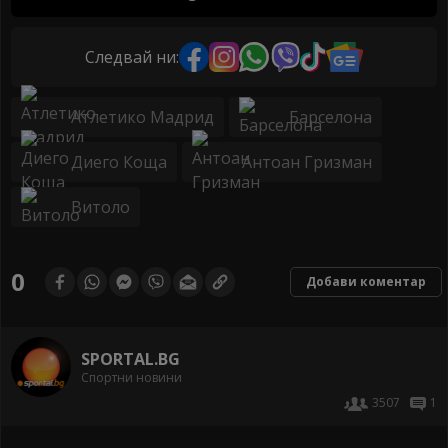
Следвай ни:
Атлетико Мадрид
Барселона
Диего Коща
Антоан Гризман
Витоло
0
Добави коментар
SPORTAL.BG
Спортни новини
3507
1