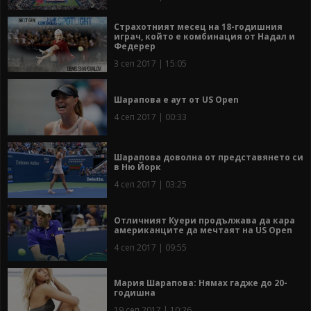
Страхотният месец на 18-годишния
играч, който е комбинация от Надал и
Федерер
3 сеп 2017 | 15:05
Шарапова е аут от US Open
4 сеп 2017 | 00:33
Шарапова доволна от представянето си
в Ню Йорк
4 сеп 2017 | 03:25
Отличният Куери продължава да кара
американците да мечтаят на US Open
4 сеп 2017 | 09:55
Мария Шарапова: Нямах гадже до 20-
годишна
19 сеп 2017 | 10:26