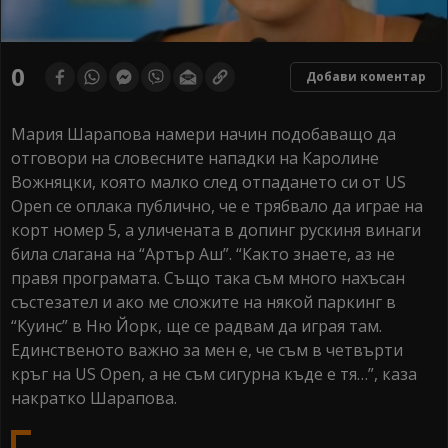
0
Добави коментар
Мария Шарапова намери начин подобаващо да
отговори на словесните нападки на Каролине
Вожняцки, която малко след отпадането си от US
Open се оплака публично, че е трябвало да играе на
корт номер 5, а уличената в допинг рускиня винаги
била слагана на “Артър Аш”. “Както знаете, аз не
правя програмата. Също така съм много нахъсан
състезател и ако ме сложите на някой паркинг в
“Куинс” в Ню Йорк, ще се радвам да играя там.
Единственото важно за мен е, че съм в четвърти
кръг на US Open, а не съм сигурна къде е тя…”, каза
накратко Шарапова.