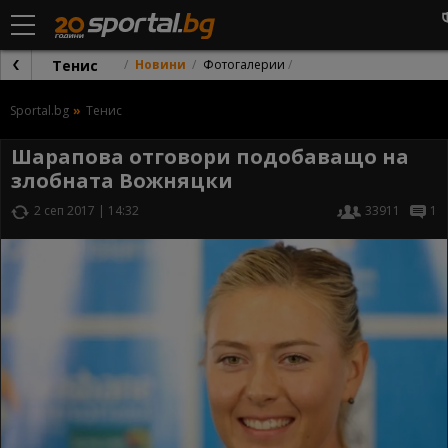
Тенис
Новини
Фотогалерии
Sportal.bg
Тенис
Шарапова отговори подобаващо на
злобната Вожняцки
2 сеп 2017 | 14:32
33911
1