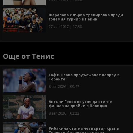
Шарапова с първа тренировка преди
големия турнир в Пекин
27 сеп 2017 | 17:30
Още от Тенис
Гоф и Осака продължават напред в
Торонто
8 авг 2026 | 09:47
Антъни Генов не успя да стигне
финала на двойки в Пловдив
8 авг 2026 | 02:22
Рибакина стигна четвъртия кръг в
Торонто, Андреева отпадна