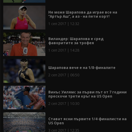
Не може Шарапова да играе все на
“Артър Аш”, а аз - на пети корт!
1 сеп 2017 | 12:32
Виландер: Шарапова е сред
фаворитите за трофея
1 сеп 2017 | 14:28
Шарапова вече е на 1/8-финалите
2 сеп 2017 | 06:50
Винъс Уилямс за първи път от 7 години
прескочи трети кръг на US Open
2 сеп 2017 | 10:30
Стават ясни първите 1/4-финалисти на
US Open
3 сеп 2017 | 12:35