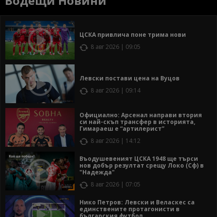
Водещи Новини
ЦСКА привлича поне трима нови
8 авг 2026 | 09:05
Левски постави цена на Вуцов
8 авг 2026 | 09:14
Официално: Арсенал направи втория
си най-скъп трансфер в историята,
Гимараеш е “артилерист”
8 авг 2026 | 14:12
Въодушевеният ЦСКА 1948 ще търси
нов добър резултат срещу Локо (Сф) в
"Надежда"
8 авг 2026 | 07:05
Нико Петров: Левски и Веласкес са
единствените протагонисти в
българския футбол