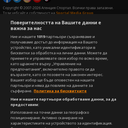
Copyright © 2007-2026 Агенция Спортал. Всички права запазени.
Този уебсайт е собственост на
Sportal Media Group
Поверителността на Вашите данни е
За нас
Екип
За рекламa
Общи условия
важна за нас
Етични правила на НСС
Лични данни
Ние и нашите
1019
партньори съхраняваме и
Управление на предпочитания
получаваме достъп до информация на Вашето
устройство, като уникални идентификатори в
Съдържанието на този уеб сайт и технологиите, използвани в него, са
бисквитки за обработка на лични данни. Можете да
под закрила на Закона за авторското право и сродните му права.
Всички статии, репортажи, интервюта и други текстови, графични и
приемете и управлявате своя избор по всяко време,
видео материали, публикувани в сайта, са собственост на Агенция
като щракнете върху „Управление на
Спортал, освен ако изрично е посочено друго. Допуска се
предпочитания“, включително правото си да
публикуване на текстови материали само след писмено съгласие на
възразите, като се позовете на законен интерес.
Агенция Спортал, посочване на източника и добавяне на линк към
Вашият избор ще бъде оповестен на нашите
www.sportal.bg. Използването на графични и видео материали,
партньори и няма да повлияе на данните за
публикувани в сайта, е строго забранено. Нарушителите ще бъдат
сърфиране.
Политика за бисквитките
санкционирани с цялата строгост на закона.
Ние и нашите партньори обработваме данни, за да
предоставим:
Свали
БЕЗПЛАТНОТО
приложение за:
Използване на точни данни за географско
iOS
Android
позициониране. Активно сканиране на
характеристиките на устройството за идентификация.