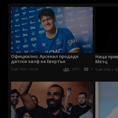
Официално: Арсенал продаде
Ница при
датски халф на Евертън
Метц
6 авг 2026 | 04:46
3473
1
6 авг 2026 | 06