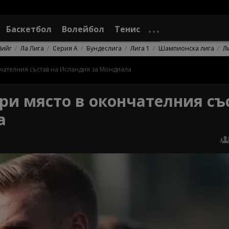
Баскетбол
Волейбол
Тенис
Лийг
Ла Лига
Серия А
Бундеслига
Лига 1
Шампионска лига
Л
чателния състав на Исландия за Мондиала
ри място в окончателния съ
а