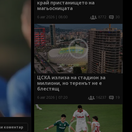
край пристанището на
магьосницата
6 авг 2026 | 08:00
8772
30
ЦСКА излиза на стадион за
милиони, но теренът не е
блестящ
6 авг 2026 | 07:20
16237
19
и коментар