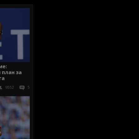
ие:
 план за
га
9552
5