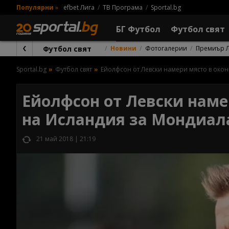
Популярни
»
efbet Лига
ТВ Програма
Sportal.bg
БГ Футбол
Футбол свят
Футбол свят
Новини
Фотогалерии
Премиър 
Sportal.bg
Футбол свят
Ейолфсон от Левски намери място в окон
Ейолфсон от Левски наме
на Исландия за Мондиал
21 май 2018 | 21:19