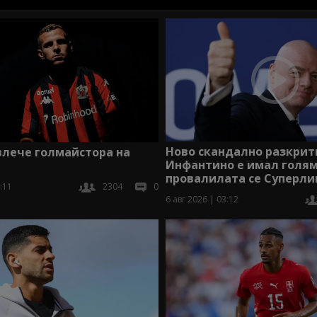
Ново скандално разкрит
влече голмайстора на
Инфантино е имал голям
провалилата се Суперли
:11
2304
0
6 авг 2026 | 03:12