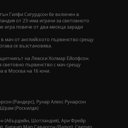
ън Гилфи Сигурдсон бе включен в
ландия от 23-има играчи за световното
е игра повече от два месеца заради
 в мач от английското първенство срещу
огава се възстановява.
защитникът на Левски Холмар Ейолфсон.
 световно първенство с мач срещу
 в Москва на 16 юни.
рсон (Рандерс), Рунар Алекс Рунарсон
 Шрам (Роскилде)
он (Абърдийн, Шотландия), Ари Фрейр
я), Биркир Мар Саварсон (Валур), Сверир