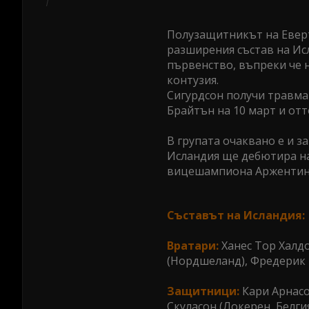
Полузащитникът на Еверт
разширения състав на Ис
първенство, въпреки че н
контузия.
Сигурдсон получи травма
Брайтън на 10 март и отт
В групата очаквано е и 
Исландия ще дебютира на
вицешампиона Аржентина
Съставът на Исландия:
Вратари:
Ханес Тор Халдо
(Нордшеланд), Фредерик
Защитници:
Кари Арнас
Скуласон (Локерен, Белги