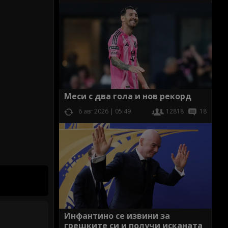
Меси с два гола и нов рекорд
6 авг 2026 | 05:49
12818
18
Инфантино се извини за
грешките си и получи исканата