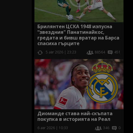
Брилянтен ЦСКА 1948 изпусна
“звездния" Панатинайкос,
гредата и бивш вратар на Барса
спасиха гърците
5 авг 2026 | 23:23
88564
451
Диоманде става най-скъпата
покупка в историята на Реал
6 авг 2026 | 10:33
346
0