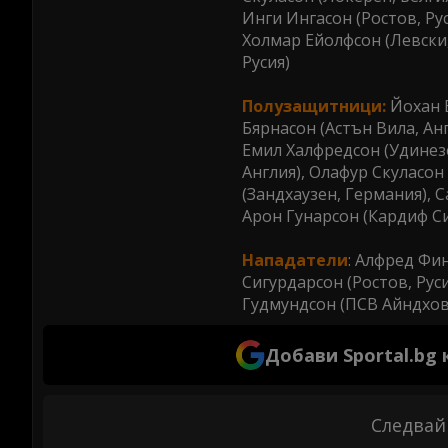
Инги Ингасон (Ростов, Ру
Холмар Ейолфсон (Левски,
Русия)
Полузащитници:
Йохан Б
Бярнасон (Астън Вила, Ан
Емил Халфредсон (Удинезе
Англия), Олафур Скуласон
(Зандхаузен, Германия), 
Арон Гунарсон (Кардиф Си
Нападатели
: Алфред Фин
Сигурдарсон (Ростов, Руси
Гудмундсон (ПСВ Айндхов
Добави Sportal.bg
Следвай