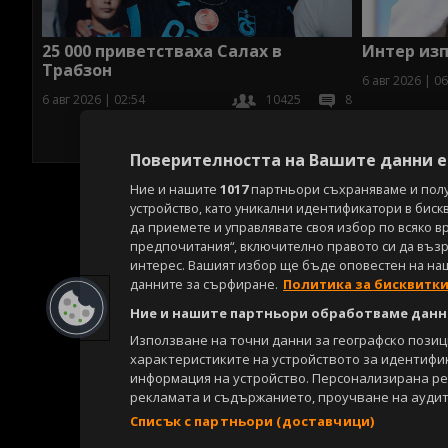
25 000 приветстваха Салах в
Интер изп
Трабзон
6 авг 2026 | 06
6 авг 2026 | 02:54
10425
8
Поверителността на Вашите данни е 
Ние и нашите
1017
партньори съхраняваме и пол
устройство, като уникални идентификатори в биск
да приемете и управлявате своя избор по всяко в
предпочитания“, включително правото си да възра
интерес. Вашият избор ще бъде оповестен на на
данните за сърфиране.
Политика за бисквитк
Ние и нашите партньори обработваме данни
Използване на точни данни за географско пози
характеристиките на устройството за идентифи
информация на устройство. Персонализирана р
рекламата и съдържанието, проучване на аудит
Списък с партньори (доставчици)