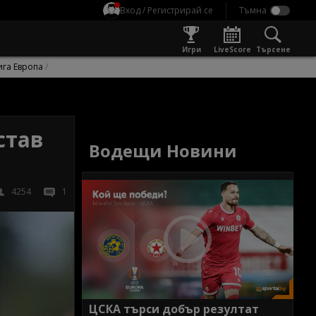
Вход / Регистрирай се
Игри
LiveScore
Търсене
ига Европа
став
Водещи Новини
4254
1
ЦСКА търси добър резултат