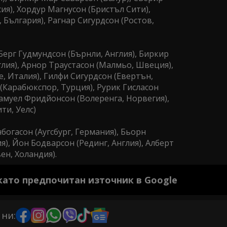
сия), Хордур Магнусон (Бристъл Сити),
 България), Рагнар Сигурдсон (Ростов,
ерг Гудмундсон (Бърнли, Англия), Биркир
глия), Арнор Траустасон (Малмьо, Швеция),
, Италия), Гилфи Сигурдсон (Евертън,
 (Карабюкспор, Турция), Рурик Гисласон
Самуел Фридйонсон (Волеренга, Норвегия),
ти, Уелс)
богасон (Аугсбург, Германия), Бьорн
я), Йон Бодварсон (Рединг, Англия), Алберт
ен, Холандия).
 като предпочитан източник в Google
 ни: