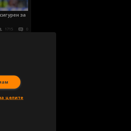
сигурен за
1715
0
иж всички
мам
на целите