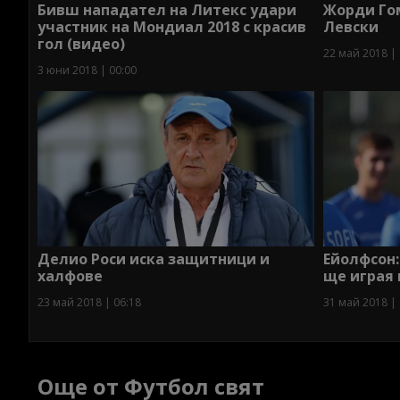
Бивш нападател на Литекс удари
Жорди Гом
участник на Мондиал 2018 с красив
Левски
гол (видео)
22 май 2018 | 
3 юни 2018 | 00:00
Делио Роси иска защитници и
Ейолфсон:
халфове
ще играя 
23 май 2018 | 06:18
31 май 2018 | 
Още от Футбол свят