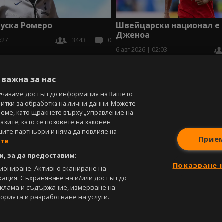
уска Ромеро
Швейцарски национал е 
Дженоа
:27
3443
0
6 авг 2026 | 02:03
В
важна за нас
учаваме достъп до информация на Вашето
витки за обработка на лични данни. Можете
реме, като щракнете върху „Управление на
зите, като се позовете на законен
шите партньори и няма да повлияе на
Прие
ите
, за да предоставим:
Показване 
циониране. Активно сканиране на
кация. Съхраняване на и/или достъп до
еклама и съдържание, измерване на
орията и разработване на услуги.