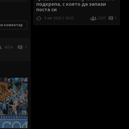
подкрепа, с която да запази
поста си
6 авг 2026 | 09:25
2207
1
и коментар
4254
1