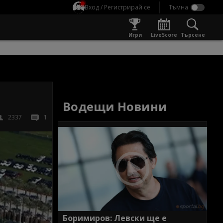
Вход / Регистрирай се
Игри
LiveScore
Търсене
Водещи Новини
2337
1
Боримиров: Левски ще е