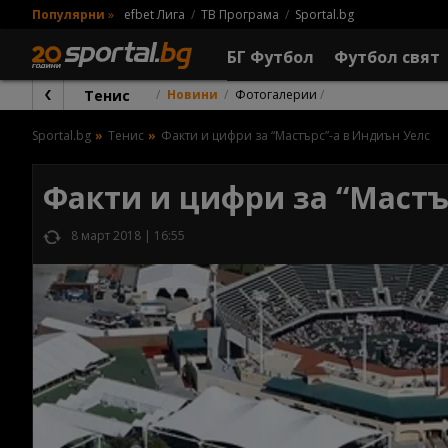
Популярни
»
efbet Лига
ТВ Програма
Sportal.bg
БГ Футбол
Футбол свят
Тенис
Новини
Фотогалерии
Sportal.bg
Тенис
Факти и цифри за “Мастърс”-а в Индиън Уелс
Факти и цифри за “Мастъ
8 март 2018 | 16:55