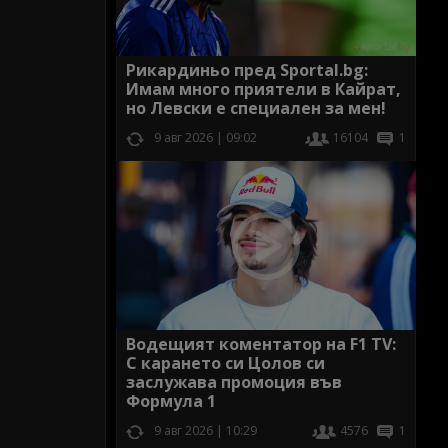
Рикардиньо пред Sportal.bg:
Имам много приятели в Кайрат,
но Левски е специален за мен!
9 авг 2026 | 09:02
16104
1
Водещият коментатор на F1 TV:
С карането си Цолов си
заслужава промоция във
Формула 1
9 авг 2026 | 10:29
4576
1