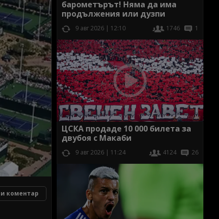
барометърът! Няма да има
продължения или дузпи
9 авг 2026 | 12:10
1746
1
ЦСКА продаде 10 000 билета за
двубоя с Макаби
9 авг 2026 | 11:24
4124
26
и коментар