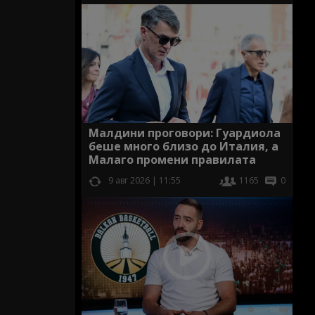
Малдини проговори: Гуардиола
беше много близо до Италия, а
Малаго промени правилата
9 авг 2026 | 11:55
1165
0