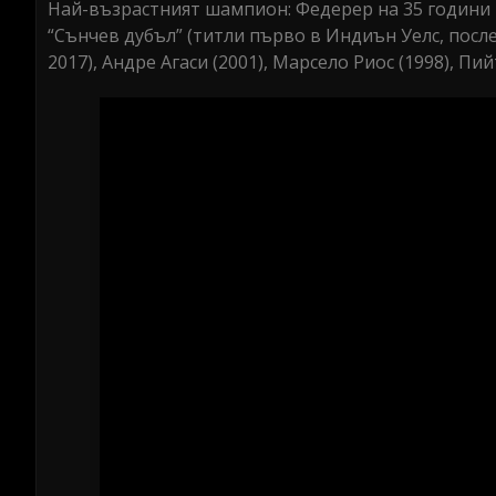
Най-възрастният шампион: Федерер на 35 години 
“Сънчев дубъл” (титли първо в Индиън Уелс, после 
2017), Андре Агаси (2001), Марсело Риос (1998), Пи