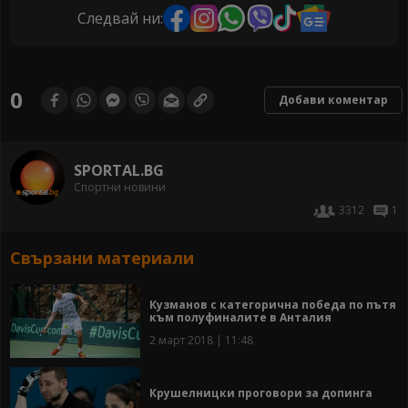
Следвай ни:
0
Добави коментар
SPORTAL.BG
Спортни новини
3312
1
Свързани материали
Кузманов с категорична победа по пътя
към полуфиналите в Анталия
2 март 2018 | 11:48
Крушелницки проговори за допинга