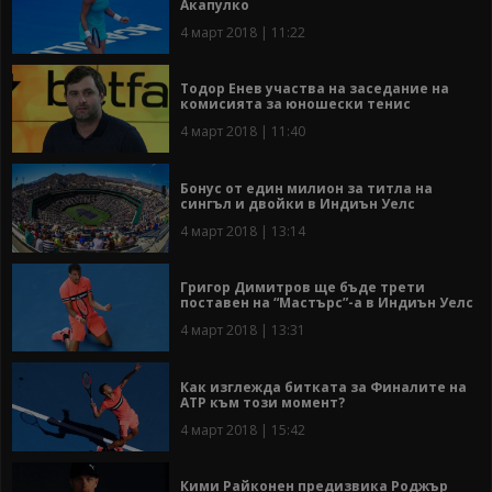
Акапулко
4 март 2018 | 11:22
Тодор Енев участва на заседание на
комисията за юношески тенис
4 март 2018 | 11:40
Бонус от един милион за титла на
сингъл и двойки в Индиън Уелс
4 март 2018 | 13:14
Григор Димитров ще бъде трети
поставен на “Мастърс”-а в Индиън Уелс
4 март 2018 | 13:31
Как изглежда битката за Финалите на
АТР към този момент?
4 март 2018 | 15:42
Кими Райконен предизвика Роджър