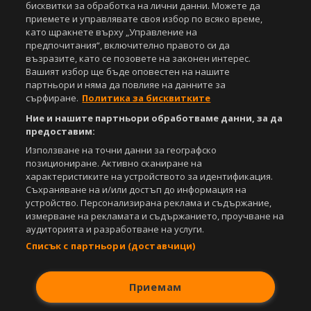
бисквитки за обработка на лични данни. Можете да
приемете и управлявате своя избор по всяко време,
Powered by:
като щракнете върху „Управление на
предпочитания“, включително правото си да
възразите, като се позовете на законен интерес.
Вашият избор ще бъде оповестен на нашите
партньори и няма да повлияе на данните за
сърфиране.
Политика за бисквитките
Ние и нашите партньори обработваме данни, за да
предоставим:
Използване на точни данни за географско
позициониране. Активно сканиране на
характеристиките на устройството за идентификация.
Съхраняване на и/или достъп до информация на
устройство. Персонализирана реклама и съдържание,
измерване на рекламата и съдържанието, проучване на
аудиторията и разработване на услуги.
Списък с партньори (доставчици)
Приемам