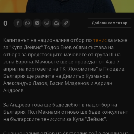
0
Добави коментар
Капитанът на националния отбор по
тенис
за мъже
за "Купа Дейвис" Тодор Енев обяви състава на
отбора за предстоящите мачовете от група III на
зона Европа. Мачовете ще се проведат от 4 до 7
април на кортовете на ТК "Локомотив" в Пловдив.
България ще разчита на Димитър Кузманов,
Александър Лазов, Васил Младенов и Адриан
Андреев.
За Андреев това ще бъде дебют в нац.отбор на
България. Пол Макнами отново ще бъде консултант
на българските тенисисти за Купа "Дейвис".
С националния отбор на Австралия той е печелил на