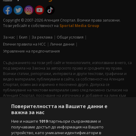
Copyright © 2007-2026 Агенция Спортал. Всички права запазени.
Този уебсайт е собственост на
Sportal Media Group
За нас
Екип
За рекламa
Общи условия
Етични правила на НСС
Лични данни
Управление на предпочитания
Съдържанието на този уеб сайт и технологиите, използвани в него, са
под закрила на Закона за авторското право и сродните му права.
Всички статии, репортажи, интервюта и други текстови, графични и
видео материали, публикувани в сайта, са собственост на Агенция
Спортал, освен ако изрично е посочено друго. Допуска се
публикуване на текстови материали само след писмено съгласие на
Агенция Спортал, посочване на източника и добавяне на линк към
www.sportal.bg. Използването на графични и видео материали,
Поверителността на Вашите данни е
публикувани в сайта, е строго забранено. Нарушителите ще бъдат
важна за нас
санкционирани с цялата строгост на закона.
Ние и нашите
1019
партньори съхраняваме и
Свали
БЕЗПЛАТНОТО
приложение за:
получаваме достъп до информация на Вашето
устройство, като уникални идентификатори в
iOS
Android