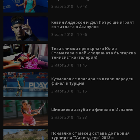
3 март 2018 | 09:43
Кевин Андерсон и Дел Потро ще играят
за титлата в Акапулко
3 март 2018 | 10:46
Тези снимки превърнаха Юлия
Стаматова в най-следваната българска
тенисистка (галерия)
3 март 2018 | 11:45
Кузманов се класира за втори пореден
финал в Турция
3 март 2018 | 13:15
Шиникова загуби на финала в Испания
3 март 2018 | 13:33
По-малко от месец остава до първия
турнир на "Уикенд тур" 2018 в