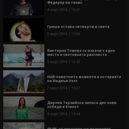
Федерер на тенис
4 март 2018 | 16:41
Гришо остава четвърти в света
5 март 2018 | 10:36
Виктория Томова се изкачи с едно
място в световната ранглиста
5 март 2018 | 10:43
Най-паметните моменти в историята
на Индиън Уелс
7 март 2018 | 19:27
Джулия Терзийска записа две нови
победи в Египет
8 март 2018 | 14:44
99,9% от играчите ще подкрепят