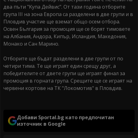
два пъти "Kупа Дейвис". От тази година отборите
група III на зона Европа са разделени в две групи и в
Пловдив участие ще вземат общо осем отбора.
Освен България за промоция ще се борят тимовете
на Албания, Андора, Кипър, Исландия, Македония,
Монако и Сан Марино.
Отборите ще бъдат разделени в две групи от по
четири тима. Те ще играят един срещу друг, а
победителите от двете групи ще играят финал за
промоция в горната група. Срещите ще се играят на
червени кортове на ТК "Локомотив" в Пловдив.
Добави Sportal.bg като предпочитан
източник в Google