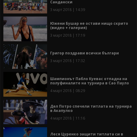
Сандански
3 март 2018 | 14:39
Южени Бушар не остави нищо скрито
(видео + галерия)
3 март 2018 | 17:19
Григор поздрави всички българи
3 март 2018 | 17:32
Шампионът Пабло Куевас отпадна на
полуфиналите на турнира в Сао Пауло
4 март 2018 | 08:29
Дел Потро спечели титлата на турнира
в Акапулко
4 март 2018 | 11:16
Леся Цуренко защити титлата си в