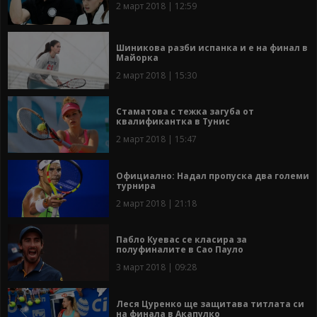
2 март 2018 | 12:59
Шиникова разби испанка и е на финал в
Майорка
2 март 2018 | 15:30
Стаматова с тежка загуба от
квалификантка в Тунис
2 март 2018 | 15:47
Официално: Надал пропуска два големи
турнира
2 март 2018 | 21:18
Пабло Куевас се класира за
полуфиналите в Сао Пауло
3 март 2018 | 09:28
Леся Цуренко ще защитава титлата си
на финала в Акапулко