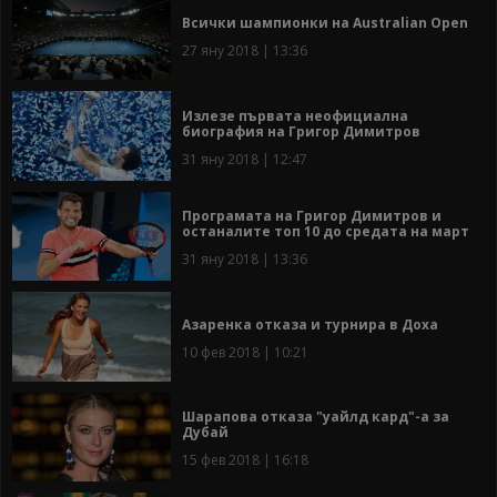
Всички шампионки на Australian Open
27 яну 2018 | 13:36
Излезе първата неофициална
биография на Григор Димитров
31 яну 2018 | 12:47
Програмата на Григор Димитров и
останалите топ 10 до средата на март
31 яну 2018 | 13:36
Азаренка отказа и турнира в Доха
10 фев 2018 | 10:21
Шарапова отказа "уайлд кард"-а за
Дубай
15 фев 2018 | 16:18