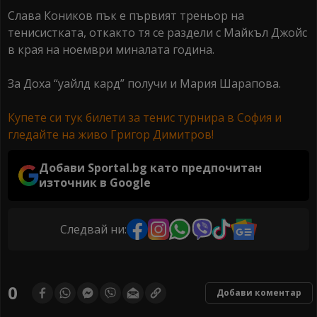
Слава Коников пък е първият треньор на
тенисистката, откакто тя се раздели с Майкъл Джойс
в края на ноември миналата година.
За Доха “уайлд кард” получи и Мария Шарапова.
Купете си тук билети за тенис турнира в София и
гледайте на живо Григор Димитров!
Добави Sportal.bg като предпочитан
източник в Google
Следвай ни:
0
Добави коментар