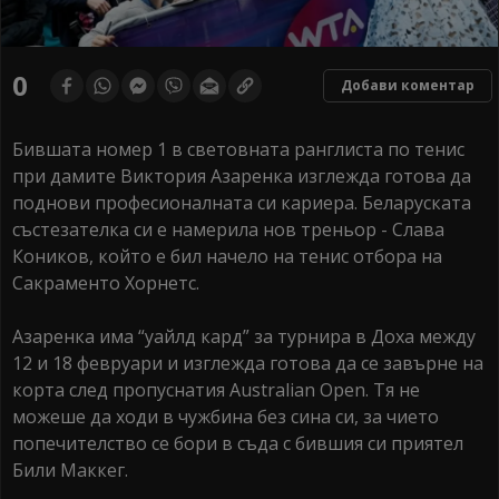
0
Добави коментар
Бившата номер 1 в световната ранглиста по тенис
при дамите Виктория Азаренка изглежда готова да
поднови професионалната си кариера. Беларуската
състезателка си е намерила нов треньор - Слава
Коников, който е бил начело на тенис отбора на
Сакраменто Хорнетс.
Азаренка има “уайлд кард” за турнира в Доха между
12 и 18 февруари и изглежда готова да се завърне на
корта след пропуснатия Australian Open. Тя не
можеше да ходи в чужбина без сина си, за чието
попечителство се бори в съда с бившия си приятел
Били Маккег.