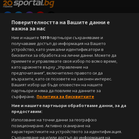
Поверителността на Вашите данни е
Copyright © 2007-2026 Агенция Спортал. Всички права запазени.
важна за нас
Този уебсайт е собственост на
Sportal Media Group
Ние и нашите
1019
партньори съхраняваме и
получаваме достъп до информация на Вашето
За нас
Екип
За рекламa
Общи условия
устройство, като уникални идентификатори в
Етични правила на НСС
Лични данни
бисквитки за обработка на лични данни. Можете да
Управление на предпочитания
приемете и управлявате своя избор по всяко време,
като щракнете върху „Управление на
Съдържанието на този уеб сайт и технологиите, използвани в него, са
предпочитания“, включително правото си да
под закрила на Закона за авторското право и сродните му права.
възразите, като се позовете на законен интерес.
Всички статии, репортажи, интервюта и други текстови, графични и
Вашият избор ще бъде оповестен на нашите
видео материали, публикувани в сайта, са собственост на Агенция
партньори и няма да повлияе на данните за
Спортал, освен ако изрично е посочено друго. Допуска се
сърфиране.
Политика за бисквитките
публикуване на текстови материали само след писмено съгласие на
Агенция Спортал, посочване на източника и добавяне на линк към
Ние и нашите партньори обработваме данни, за да
www.sportal.bg. Използването на графични и видео материали,
предоставим:
публикувани в сайта, е строго забранено. Нарушителите ще бъдат
Използване на точни данни за географско
санкционирани с цялата строгост на закона.
позициониране. Активно сканиране на
характеристиките на устройството за идентификация.
Свали
БЕЗПЛАТНОТО
приложение за:
Съхраняване на и/или достъп до информация на