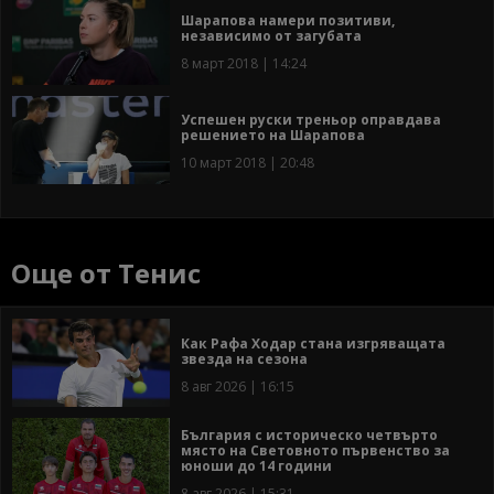
Шарапова намери позитиви,
независимо от загубата
8 март 2018 | 14:24
Успешен руски треньор оправдава
решението на Шарапова
10 март 2018 | 20:48
Още от Тенис
Как Рафа Ходар стана изгряващата
звезда на сезона
8 авг 2026 | 16:15
България с историческо четвърто
място на Световното първенство за
юноши до 14 години
8 авг 2026 | 15:31