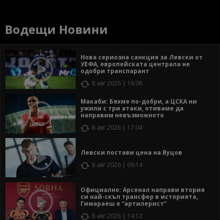
Водещи Новини
Нова сериозна санкция за Левски от
УЕФА, европейската централа не
одобри транспарант
8 авг 2026 | 16:06
Макаби: Бяхме по-добри, а ЦСКА ни
ужили с три атаки, отиваме да
направим невъзможното
8 авг 2026 | 17:04
Левски постави цена на Вуцов
8 авг 2026 | 09:14
Официално: Арсенал направи втория
си най-скъп трансфер в историята,
Гимараеш е “артилерист”
8 авг 2026 | 14:12