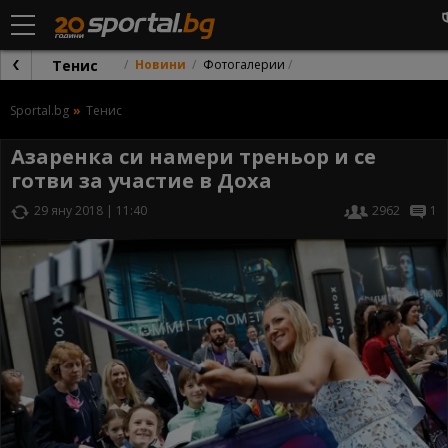
Тенис
Новини
Фотогалерии
Sportal.bg
Тенис
Азаренка си намери треньор и се
готви за участие в Доха
29 яну 2018 | 11:40
2962
1