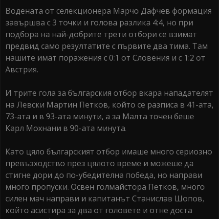
Водената от селекционера Марчо Дафчев формация
завършва с 3 точки и голова разлика 4:4, но при
подбора на най-добрите трети отбори се взимат
предвид само резултатите с първите два тима. Там
нашите имат поражения с 0:1 от Словения и с 1:2 от
Австрия.
И трите гола за българския отбор вкара нападателят
на Левски Мартин Петков, който се разписа в 41-ата,
73-ата и в 93-ата минути, а за Малта точен беше
Карл Мохнани в 90-ата минута.
Като цяло българският отбор имаше много сериозно
превъзходство през цялото време и можеше да
стигне дори до по-убедителна победа, но направи
много пропуски. Освен голмайстора Петков, много
силен мач направи и капитанът Станислав Шопов,
който асистира за два от головете и отне доста