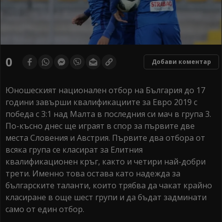
0
Добави коментар
Юношеският национален отбор на България до 17
години завърши квалификациите за Евро 2019 с
победа с 3:1 над Малта в последния си мач в група 3.
По-късно днес ще играят в спор за първите две
места Словения и Австрия. Първите два отбора от
всяка група се класират за Елитния
квалификационен кръг, както и четири най-добри
трети. Именно това остава като надежда за
българските таланти, които трябва да чакат крайно
класиране в още шест групи и да бъдат задминати
само от един отбор.