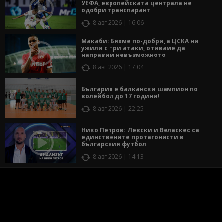
УЕФА, европейската централа не
одобри транспарант
8 авг 2026 | 16:06
Макаби: Бяхме по-добри, а ЦСКА ни
ужили с три атаки, отиваме да
направим невъзможното
8 авг 2026 | 17:04
България е балкански шампион по
волейбол до 17 години!
8 авг 2026 | 22:25
Нико Петров: Левски и Веласкес са
единствените протагонисти в
българския футбол
8 авг 2026 | 14:13