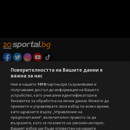
Copyright © 2007-2026 Агенция Спортал. Всички права запазени.
Поверителността на Вашите данни е
Този уебсайт е собственост на
Sportal Media Group
важна за нас
За нас
Екип
За рекламa
Общи условия
Ние и нашите
1019
партньори съхраняваме и
получаваме достъп до информация на Вашето
Етични правила на НСС
Лични данни
устройство, като уникални идентификатори в
Управление на предпочитания
бисквитки за обработка на лични данни. Можете да
приемете и управлявате своя избор по всяко време,
Съдържанието на този уеб сайт и технологиите, използвани в него, са
като щракнете върху „Управление на
под закрила на Закона за авторското право и сродните му права.
предпочитания“, включително правото си да
Всички статии, репортажи, интервюта и други текстови, графични и
възразите, като се позовете на законен интерес.
видео материали, публикувани в сайта, са собственост на Агенция
Вашият избор ще бъде оповестен на нашите
Спортал, освен ако изрично е посочено друго. Допуска се