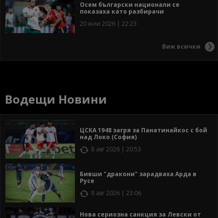
Осем български национали се
показаха като разбирачи
20 юли 2026 | 22:23
Виж всички
Водещи Новини
ЦСКА 1948 загря за Панатинайкос с бой
над Локо (София)
8 авг 2026 | 20:53
Бивши "дракони" зарадваха Арда в
Русе
8 авг 2026 | 23:06
Нова сериозна санкция за Левски от