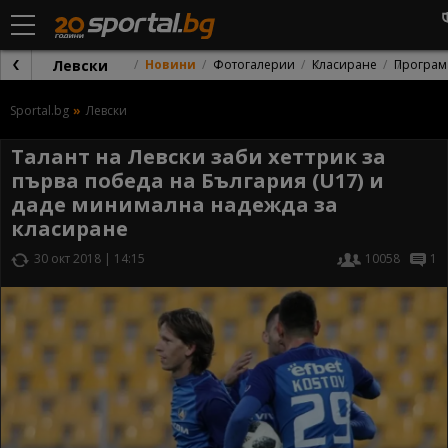
Левски
Новини
Фотогалерии
Класиране
Програм
Sportal.bg
Левски
Талант на Левски заби хеттрик за
първа победа на България (U17) и
даде минимална надежда за
класиране
30 окт 2018 | 14:15
10058
1