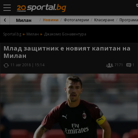
Милан
Новини
Фотогалерии
Класиране
Програма
Sportal.bg
Милан
Джакомо Бонавентура
Млад защитник е новият капитан на
Милан
11 авг 2018 | 15:14
7171
1