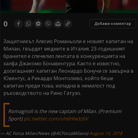
0
Добави коментар
Защитникът Алесио Романьоли е новият капитан на
Милан, твърдят медиите в Италия. 23-годишният
бранител е спечелил лентата в конкуренцията на
халфа Джакомо Бонавентура. Както е известно,
досегашният капитан Леонардо Бонучи се завърна в
Ювентус, а Рикардо Монтоливо, който беше
капитан преди това, изпадна в немилост под
ръководството на Рино Гатузо.
Romagnoli is the new captain of Milan. (Premium
Sport)
pic.twitter.com/uh6Hlxdz6V
— AC Forza Milan/News (@ACForzaMilano)
August 10, 2018