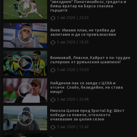
“звездния" Панатинайкос, гредата и
бивш вратар на Барса спасиха
гърците
5 авг 2026 | 23:23
Янев: Имаме план, не трябва да
залитаме и да се превъзнасяме
5 авг 2026 | 18:35
Внимавай, Левски, Кайрат е по-труден
съперник от румънския шампион!
5 авг 2026 | 16:30
Найденов пак се заяде с ЦСКА и
отсече: Слабо, безидейно, не става
нищо!
5 авг 2026 | 23:48
Никола Цолов пред Sportal.bg: Шест
победи са повече, отколкото
очаквахме за целия сезон
5 авг 2026 | 15:42