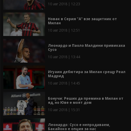
10 авг 2018 | 12:23
Новак в Серия "А" взе защитник от
Милан
10 авг 2018 | 12:51
Леонардо и Паоло Малдини привикаха
Сусо
10 авг 2018 | 13:44
Игуаин дебютира за Милан срещу Реал
Мадрид
10 авг 2018 | 14:45
Бонучи: Реших да премина в Милан от
яд, но Юве е моят дом
10 авг 2018 | 15:31
Леонардо: Сусо е непродаваем,
Бакайоко е опция за нас