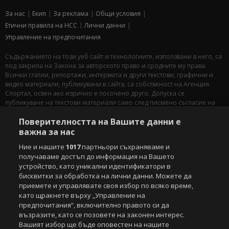
За нас
Екип
За рекламa
Общи условия
Етични правила на НСС
Лични данни
Управление на предпочитания
Съдържанието на този уеб сайт и технологиите, използвани в него, са
под закрила на Закона за авторското право и сродните му права.
Всички статии, репортажи, интервюта и други текстови, графични и
видео материали, публикувани в сайта, са собственост на Агенция
Спортал, освен ако изрично е посочено друго. Допуска се
публикуване на текстови материали само след писмено съгласие на
Агенция Спортал, посочване на източника и добавяне на линк към
Поверителността на Вашите данни е
www.sportal.bg. Използването на графични и видео материали,
публикувани в сайта, е строго забранено. Нарушителите ще бъдат
важна за нас
санкционирани с цялата строгост на закона.
Ние и нашите
1017
партньори съхраняваме и
получаваме достъп до информация на Вашето
Свали
БЕЗПЛАТНОТО
приложение за:
устройство, като уникални идентификатори в
бисквитки за обработка на лични данни. Можете да
iOS
Android
приемете и управлявате своя избор по всяко време,
като щракнете върху „Управление на
Powered by:
предпочитания“, включително правото си да
възразите, като се позовете на законен интерес.
Вашият избор ще бъде оповестен на нашите