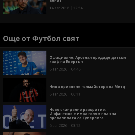
Зенит
14 авг 2018 | 12:54
Още от Футбол свят
Официално: Арсенал продаде датски
халф на Евертън
6 авг 2026 | 04:46
Ница привлече голмайстора на Метц
6 авг 2026 | 06:11
Ново скандално разкритие:
Инфантино е имал голям план за
провалилата се Суперлига
6 авг 2026 | 03:12