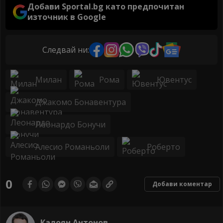
Добави Sportal.bg като предпочитан
източник в Google
Следвай ни:
Милан
Рома
Ювентус
Джакомо Бонавентура
Леонардо Бонучи
Алесио Романьоли
Роберто
0
Добави коментар
Калоян Антонов