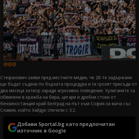
@@@
Стефанович заяви пред местните медии, че 28-те задържани
ще бъдат съдени по бързата процедура и ги грозят присъди от
два месеца затвор заради агресивно поведение. Хулиганите са
обвинени в кражба на бира, цигари и дребни стоки от
бензиностанция край Белград на път към София за мача със
Славия, който Хайдук спечели с 3:2.
Добави Sportal.bg като предпочитан
източник в Google