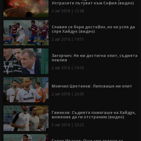
Ултрасите пътуват към София (видео)
2 авг 2018 | 13:38
Славия се бори достойно, но не успя да
спре Хайдук (видео)
2 авг 2018 | 19:51
Загорчич: Не ни достигна опит, съдията
повлия
2 авг 2018 | 19:58
Момчил Цветанов: Липсваше ни опит
2 авг 2018 | 20:05
Гамаков: Съдията помагаше на Хайдук,
можехме да ги отстраним (видео)
2 авг 2018 | 20:22
Галин Иванов: Още сме зелени за