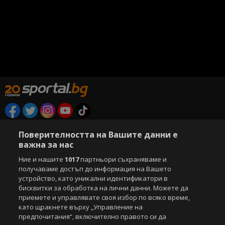
Copyright © 2007-2026 Агенция Спортал. Всички права запазени.
Поверителността на Вашите данни е
Този уебсайт е собственост на
Sportal Media Group
важна за нас
За нас
Екип
За рекламa
Общи условия
Ние и нашите
1017
партньори съхраняваме и
Етични правила на НСС
Лични данни
получаваме достъп до информация на Вашето
устройство, като уникални идентификатори в
Управление на предпочитания
бисквитки за обработка на лични данни. Можете да
приемете и управлявате своя избор по всяко време,
Съдържанието на този уеб сайт и технологиите, използвани в него, са
под закрила на Закона за авторското право и сродните му права.
като щракнете върху „Управление на
Всички статии, репортажи, интервюта и други текстови, графични и
предпочитания“, включително правото си да
видео материали, публикувани в сайта, са собственост на Агенция