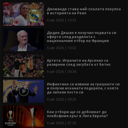
Диоманде става най-скъпата покупка
в историята на Реал
6 авг 2026 | 10:33
Дидие Дешан е получил първата си
оферта след раздялата с
националния отбор на Франция
6 авг 2026 | 10:02
Артета: Играчите на Арсенал са
разярени след загубата от Бетис
6 авг 2026 | 09:36
Инфантино се извини за грешките си
и получи исканата подкрепа, с която
да запази поста си
6 авг 2026 | 09:25
Кои отбори ще се доближат до
плейофния кръг в Лига Европа?
6 авг 2026 | 07:00