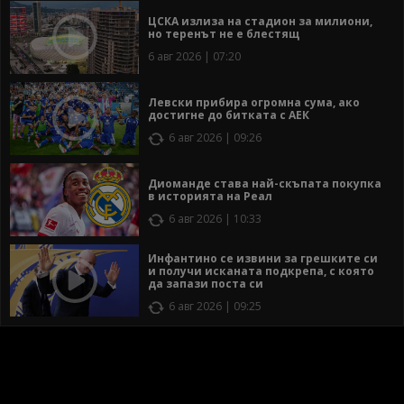
ЦСКА излиза на стадион за милиони,
но теренът не е блестящ
6 авг 2026 | 07:20
Левски прибира огромна сума, ако
достигне до битката с АЕК
6 авг 2026 | 09:26
Диоманде става най-скъпата покупка
в историята на Реал
6 авг 2026 | 10:33
Инфантино се извини за грешките си
и получи исканата подкрепа, с която
да запази поста си
6 авг 2026 | 09:25