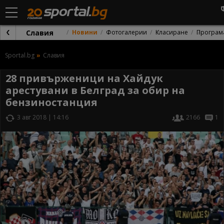
Славия
Новини
Фотогалерии
Класиране
Програм
Sportal.bg
Славия
28 привърженици на Хайдук
арестувани в Белград за обир на
бензиностанция
3 авг 2018 | 14:16
2166
1