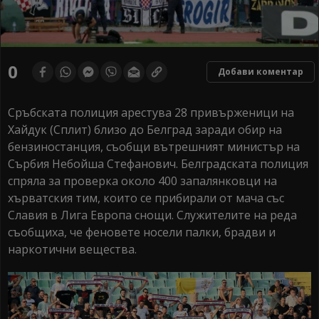
0
Добави коментар
Сръбската полиция арестува 28 привърженици на
Хайдук (Сплит) близо до Белград заради обир на
бензиностанция, съобщи вътрешният министър на
Сърбия Небойша Стефанович. Белградската полиция
спряла за проверка около 400 запалянковци на
хърватския тим, които се прибирали от мача със
Славия в Лига Европа снощи. Служителите на реда
съобщиха, че феновете носели палки, брадви и
наркотични вещества.