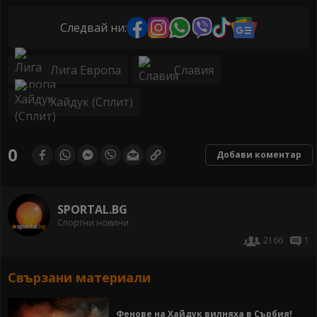
Следвай ни:
Лига Европа
Славия
Хайдук (Сплит)
0
Добави коментар
SPORTAL.BG
Спортни новини
2166
1
Свързани материали
Фенове на Хайдук вилняха в Сърбия!