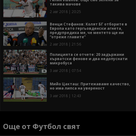
такива мачове
2 авг 2018 | 20:25
Венци Стефанов: Колят БГ отборите в
Европа като гергьовденски агнета,
предупредиха ме, че ментето ще ни
“отреже главите”
2 авг 2018 | 21:56
Полицията се отчете: 20 задържани
хърватски фенове и два недопуснати
микробуса
3 авг 2018 | 07:54
Мийо Цакташ: Притежаваме качество,
но има липса на увереност
3 авг 2018 | 12:43
Още от Футбол свят