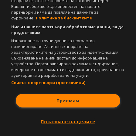
възразите, като се позовете на законен интерес.
Спортал, освен ако изрично е посочено друго. Допуска се
Вашият избор ще бъде оповестен на нашите
публикуване на текстови материали само след писмено съгласие на
партньори и няма да повлияе на данните за
Агенция Спортал, посочване на източника и добавяне на линк към
сърфиране.
Политика за бисквитките
www.sportal.bg. Използването на графични и видео материали,
Ние и нашите партньори обработваме данни, за да
публикувани в сайта, е строго забранено. Нарушителите ще бъдат
предоставим:
санкционирани с цялата строгост на закона.
Използване на точни данни за географско
Свали
БЕЗПЛАТНОТО
приложение за:
позициониране. Активно сканиране на
характеристиките на устройството за идентификация.
iOS
Android
Съхраняване на и/или достъп до информация на
устройство. Персонализирана реклама и съдържание,
измерване на рекламата и съдържанието, проучване на
Powered by:
аудиторията и разработване на услуги.
Списък с партньори (доставчици)
Приемам
Показване на целите