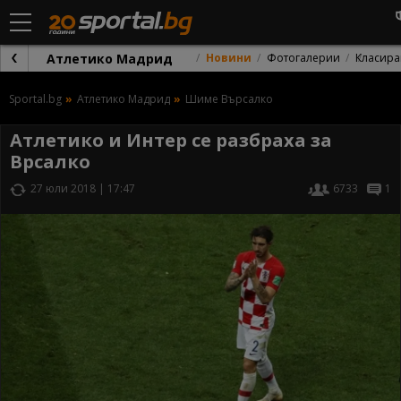
Атлетико Мадрид
Новини
Фотогалерии
Класира
Sportal.bg
Атлетико Мадрид
Шиме Върсалко
Атлетико и Интер се разбраха за
Врсалко
27 юли 2018 | 17:47
6733
1