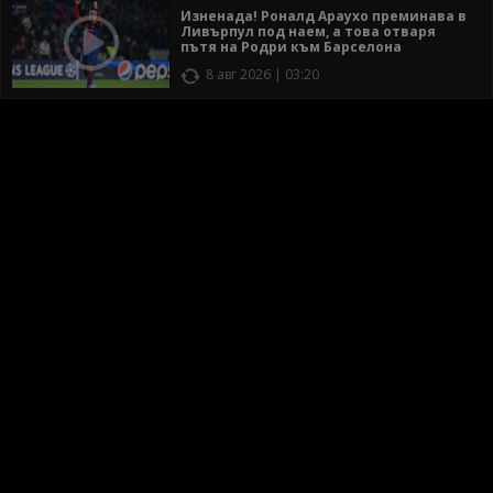
Изненада! Роналд Араухо преминава в
Ливърпул под наем, а това отваря
пътя на Родри към Барселона
8 авг 2026 | 03:20