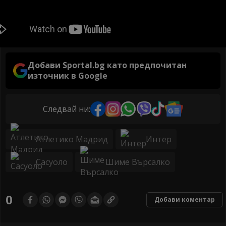
Добави Sportal.bg като предпочитан
източник в Google
Следвай ни:
Атлетико Мадрид
Интер
Сасуоло
Шиме Върсалко
0
Добави коментар