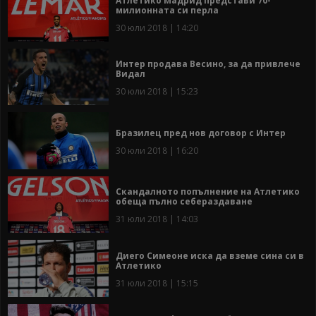
Атлетико Мадрид представи 70-
милионната си перла
30 юли 2018 | 14:20
Интер продава Весино, за да привлече
Видал
30 юли 2018 | 15:23
Бразилец пред нов договор с Интер
30 юли 2018 | 16:20
Скандалното попълнение на Атлетико
обеща пълно себераздаване
31 юли 2018 | 14:03
Диего Симеоне иска да вземе сина си в
Атлетико
31 юли 2018 | 15:15