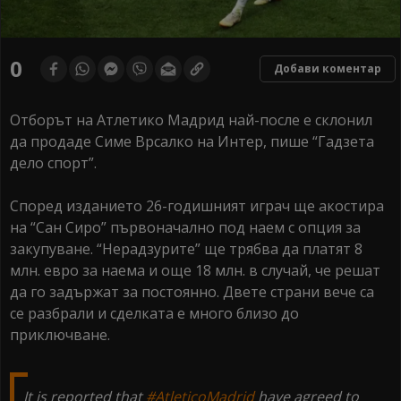
0
Добави коментар
Отборът на Атлетико Мадрид най-после е склонил
да продаде Симе Врсалко на Интер, пише “Гадзета
дело спорт”.
Според изданието 26-годишният играч ще акостира
на “Сан Сиро” първоначално под наем с опция за
закупуване. “Нерадзурите” ще трябва да платят 8
млн. евро за наема и още 18 млн. в случай, че решат
да го задържат за постоянно. Двете страни вече са
се разбрали и сделката е много близо до
приключване.
It is reported that
#AtleticoMadrid
have agreed to