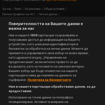
За нас
Екип
За рекламa
Общи условия
Етични правила на НСС
Лични данни
Управление на предпочитания
Поверителността на Вашите данни е
важна за нас
Съдържанието на този уеб сайт и технологиите, използвани в него, са
под закрила на Закона за авторското право и сродните му права.
Ние и нашите
1019
партньори съхраняваме и
Всички статии, репортажи, интервюта и други текстови, графични и
получаваме достъп до информация на Вашето
видео материали, публикувани в сайта, са собственост на Агенция
устройство, като уникални идентификатори в
Спортал, освен ако изрично е посочено друго. Допуска се
бисквитки за обработка на лични данни. Можете да
публикуване на текстови материали само след писмено съгласие на
приемете и управлявате своя избор по всяко време,
Агенция Спортал, посочване на източника и добавяне на линк към
като щракнете върху „Управление на
www.sportal.bg. Използването на графични и видео материали,
предпочитания“, включително правото си да
публикувани в сайта, е строго забранено. Нарушителите ще бъдат
възразите, като се позовете на законен интерес.
санкционирани с цялата строгост на закона.
Вашият избор ще бъде оповестен на нашите
партньори и няма да повлияе на данните за
Свали
БЕЗПЛАТНОТО
приложение за:
сърфиране.
Политика за бисквитките
iOS
Android
Ние и нашите партньори обработваме данни, за да
предоставим:
Powered by:
Използване на точни данни за географско
позициониране. Активно сканиране на