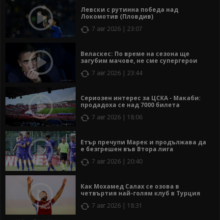
Левски с рутинна победа над
Локомотив (Пловдив)
7 авг 2026 | 23:07
Веласкес: По време на сезона ще
загубим мачове, не сме супергерои
7 авг 2026 | 23:44
Сериозен интерес за ЦСКА - Макаби:
продадоха се над 7000 билета
7 авг 2026 | 18:06
Етър пречупи Марек и продължава да
е безгрешен във Втора лига
7 авг 2026 | 20:40
Как Мохамед Салах се озова в
четвъртия най-голям клуб в Турция
7 авг 2026 | 18:31