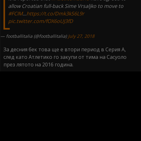
allow Croatian full-back Sime Vrsaljko to move to
#FCIM
...
https://t.co/Dmk3kS6L9r
pic.twitter.com/fOX6oUJ3fD
— footballitalia (@footballitalia)
July 27, 2018
За десния бек това ще е втори период в Серия А,
след като Атлетико го закупи от тима на Сасуоло
през лятото на 2016 година.