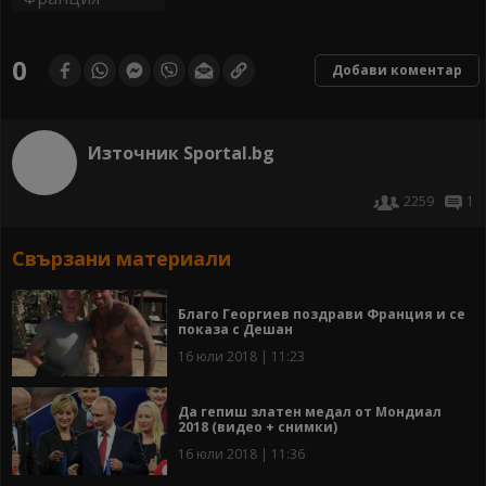
0
Добави коментар
Източник Sportal.bg
2259
1
Свързани материали
Благо Георгиев поздрави Франция и се
показа с Дешан
16 юли 2018 | 11:23
Да гепиш златен медал от Мондиал
2018 (видео + снимки)
16 юли 2018 | 11:36