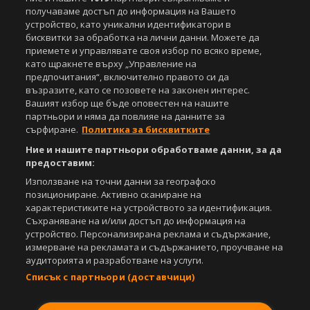
получаваме достъп до информация на Вашето
устройство, като уникални идентификатори в
бисквитки за обработка на лични данни. Можете да
приемете и управлявате своя избор по всяко време,
като щракнете върху „Управление на
предпочитания“, включително правото си да
възразите, като се позовете на законен интерес.
Вашият избор ще бъде оповестен на нашите
партньори и няма да повлияе на данните за
сърфиране.
Политика за бисквитките
Ние и нашите партньори обработваме данни, за да
предоставим:
Използване на точни данни за географско
позициониране. Активно сканиране на
характеристиките на устройството за идентификация.
Съхраняване на и/или достъп до информация на
устройство. Персонализирана реклама и съдържание,
измерване на рекламата и съдържанието, проучване на
аудиторията и разработване на услуги.
Списък с партньори (доставчици)