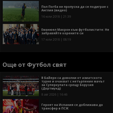
Пол Погба не пропусна да се подиграе с
Англия (видео)
16 юли 2018 | 21:39
Еманюел Макрон към футболистите: Не
забравяйте корените си
17 юли 2018 | 08:19
Още от Футбол свят
В Байерн са доволни от азиатското
турне и очакват с нетърпение мачът
за Суперкупата срещу Борусия
(Дортмунд)
8 авг 2026 | 16:46
Героят на Испания се доближава до
трансфер в ПСЖ