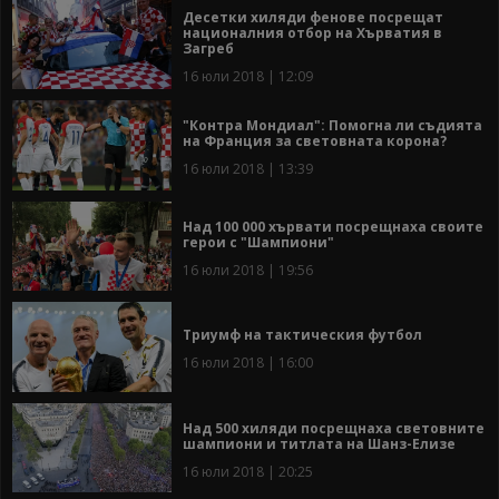
Десетки хиляди фенове посрещат
националния отбор на Хърватия в
Загреб
16 юли 2018 | 12:09
"Контра Мондиал": Помогна ли съдията
на Франция за световната корона?
16 юли 2018 | 13:39
Над 100 000 хървати посрещнаха своите
герои с "Шампиони"
16 юли 2018 | 19:56
Триумф на тактическия футбол
16 юли 2018 | 16:00
Над 500 хиляди посрещнаха световните
шампиони и титлата на Шанз-Елизе
16 юли 2018 | 20:25