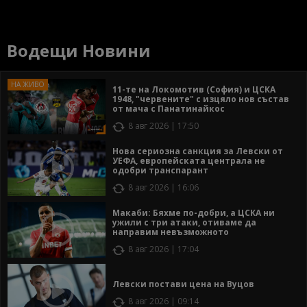
Водещи Новини
11-те на Локомотив (София) и ЦСКА
1948, "червените" с изцяло нов състав
от мача с Панатинайкос
8 авг 2026 | 17:50
Нова сериозна санкция за Левски от
УЕФА, европейската централа не
одобри транспарант
8 авг 2026 | 16:06
Макаби: Бяхме по-добри, а ЦСКА ни
ужили с три атаки, отиваме да
направим невъзможното
8 авг 2026 | 17:04
Левски постави цена на Вуцов
8 авг 2026 | 09:14