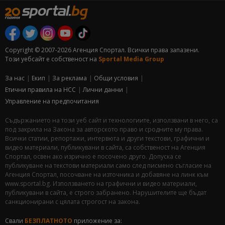
Copyright © 2007-2026 Агенция Спортал. Всички права запазени.
Този уебсайт е собственост на
Sportal Media Group
За нас
Екип
За рекламa
Общи условия
Етични правила на НСС
Лични данни
Управление на предпочитания
Съдържанието на този уеб сайт и технологиите, използвани в него, са
под закрила на Закона за авторското право и сродните му права.
Всички статии, репортажи, интервюта и други текстови, графични и
видео материали, публикувани в сайта, са собственост на Агенция
Спортал, освен ако изрично е посочено друго. Допуска се
публикуване на текстови материали само след писмено съгласие на
Агенция Спортал, посочване на източника и добавяне на линк към
www.sportal.bg. Използването на графични и видео материали,
публикувани в сайта, е строго забранено. Нарушителите ще бъдат
санкционирани с цялата строгост на закона.
Свали
БЕЗПЛАТНОТО
приложение за: