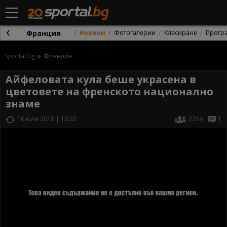
Франция
Новини
Фотогалерии
Класиране
Прогр
Sportal.bg
Франция
Айфеловата кула беше украсена в
цветовете на френското национално
знаме
16 юли 2018 | 10:32
2259
1