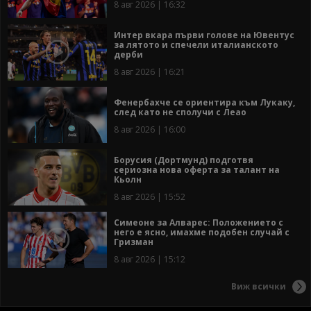
8 авг 2026 | 16:32
Интер вкара първи голове на Ювентус
за лятото и спечели италианското
дерби
8 авг 2026 | 16:21
Фенербахче се ориентира към Лукаку,
след като не сполучи с Леао
8 авг 2026 | 16:00
Борусия (Дортмунд) подготвя
сериозна нова оферта за талант на
Кьолн
8 авг 2026 | 15:52
Симеоне за Алварес: Положението с
него е ясно, имахме подобен случай с
Гризман
8 авг 2026 | 15:12
Виж всички