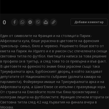
0
seconds
0
Добави коментар
of
0
seconds
Един от символите на Франция и на столицата Париж-
Айфеловата кула, беше украсена в цветовете на френския
трикольор- синьо, бяло и червено. Решението беше взето от
кмета на Париж Ан Идалго и е в унисон със спечелената снощи
световна титла по футбол. Кметицата написа за това решение
в профила си в туитър, а след това то се превърна и във факт.
В цветовете на френското знаме бяха украсени също така
Триумфалната арка, Бурбонският дворец, в който заседават
депутатите от Националното събрание (долната камара на
парламента). Фойерверки имаше на Триоумфалната арка и на
Айфеловата кула, а Шанз'Елизе се изпълни с празнуващи хора.
От страната на Елисейсите поля пък бяха прожектирани с
холограм лицата на футболистите. Франция спечели втората си
Световна титла след 4:2 над Хърватия на финала вчера в
Москва.