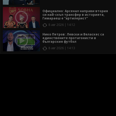
Официално: Арсенал направи втория
си най-скъп трансфер в историята,
Гимараеш е “артилерист”
8 авг 2026 | 14:12
Нико Петров: Левски и Веласкес са
единствените протагонисти в
българския футбол
8 авг 2026 | 14:13