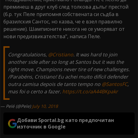
преминеш в друг клуб след толкова дълъг престой
(б.р. тук Пеле припомня собствената си съдба в
бразилския Сантос, но казва, че е взел правилно
решение). Шампионите никога не се уморяват от
нови предизвикателства", написа Пеле.
Congratulations,
@Cristiano
. It was hard to join
another side after so long at Santos but it was the
right move. Champions never tire of new challenges.
/Parabéns, Cristiano! Eu achei muito difícil defender
outra camisa depois de tanto tempo no
@SantosFC
,
mas foi o certo a fazer.
https://t.co/aA44BKpakr
— Pelé (@Pele)
July 10, 2018
Добави Sportal.bg като предпочитан
източник в Google