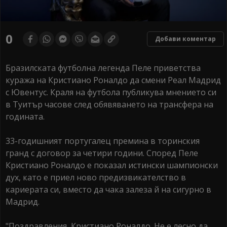
0
Добави коментар
Бразилската футболна легенда Пеле приветства
куража на Кристиано Роналдо да смени Реал Мадрид
с Ювентус. Краля на футбола публикува мнението си
в Туитър часове след обявяването на трансфера на
годината.
33-годишният португалец премина в торинския
гранд с договор за четири години. Според Пеле
Кристиано Роналдо е показал истински шампионски
дух, като е приел ново предизвикателство в
кариерата си, вместо да чака залеза й на сигурно в
Мадрид.
"Поздравления, Кристиано Роналдо. Не е лесно да