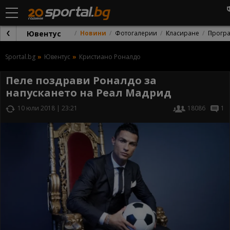
Ювентус
Новини
Фотогалерии
Класиране
Прогр
Sportal.bg
Ювентус
Кристиано Роналдо
Пеле поздрави Роналдо за
напускането на Реал Мадрид
10 юли 2018 | 23:21
18086
1