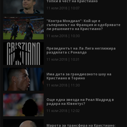
топки в чест на Кристиано
11 юли 2018 | 10:07
"Контра Мондиал": Кой ще е
съперникът на Франция и одобрявате
ли решението на Кристиано?
11 юли 2018 | 10:30
Президентът на Ла Лига неглижира
раздялата с Роналдо
11 юли 2018 | 10:31
Има дата за грандиозното шоу на
Кристиано в Торино
11 юли 2018 | 11:30
Още една звезда на Реал Мадрид в
радара на Ювентус?
11 юли 2018 | 12:02
Марота за трансфера на Кристиано: