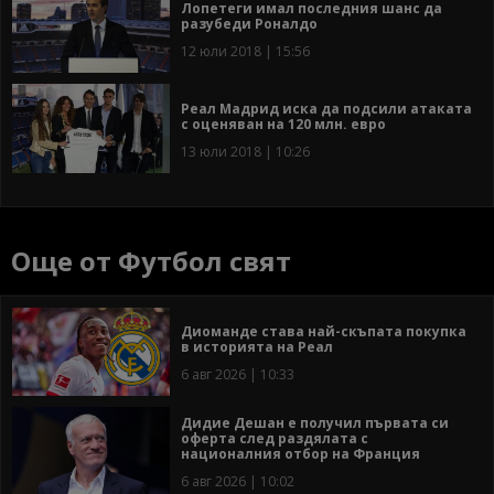
Лопетеги имал последния шанс да
разубеди Роналдо
12 юли 2018 | 15:56
Реал Мадрид иска да подсили атаката
с оценяван на 120 млн. евро
13 юли 2018 | 10:26
Още от Футбол свят
Диоманде става най-скъпата покупка
в историята на Реал
6 авг 2026 | 10:33
Дидие Дешан е получил първата си
оферта след раздялата с
националния отбор на Франция
6 авг 2026 | 10:02