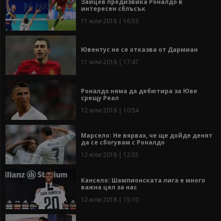
Зайцев предизвика Роналдо в
интересен сблъсък
11 юли 2018 | 16:53
Ювентус не се отказва от Дармиан
11 юли 2018 | 17:47
Роналдо няма да дебютира за Юве
срещу Реал
12 юли 2018 | 10:54
Марсело: Не вярвах, че ще дойде денят
да се сбогувам с Роналдо
12 юли 2018 | 12:55
Кансело: Шампионската лига е много
важна цел за нас
12 юли 2018 | 15:10