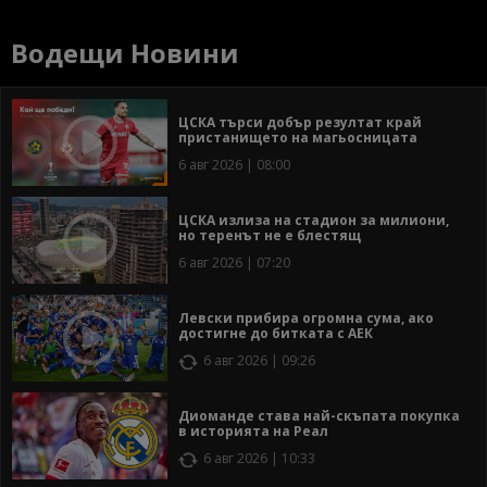
Водещи Новини
ЦСКА търси добър резултат край
пристанището на магьосницата
6 авг 2026 | 08:00
ЦСКА излиза на стадион за милиони,
но теренът не е блестящ
6 авг 2026 | 07:20
Левски прибира огромна сума, ако
достигне до битката с АЕК
6 авг 2026 | 09:26
Диоманде става най-скъпата покупка
в историята на Реал
6 авг 2026 | 10:33