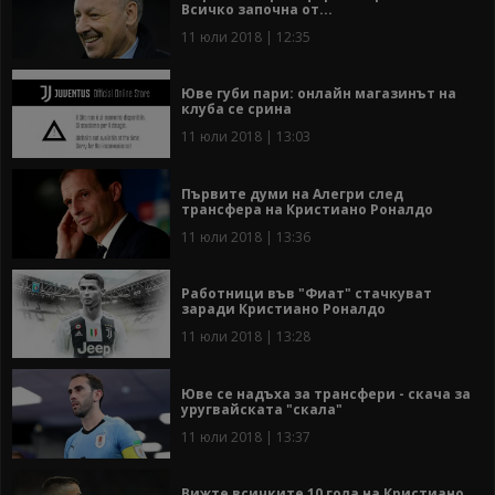
Всичко започна от...
11 юли 2018 | 12:35
Юве губи пари: онлайн магазинът на
клуба се срина
11 юли 2018 | 13:03
Първите думи на Алегри след
трансфера на Кристиано Роналдо
11 юли 2018 | 13:36
Работници във "Фиат" стачкуват
заради Кристиано Роналдо
11 юли 2018 | 13:28
Юве се надъха за трансфери - скача за
уругвайската "скала"
11 юли 2018 | 13:37
Вижте всичките 10 гола на Кристиано