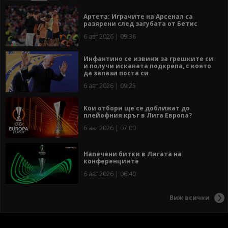
Артета: Играчите на Арсенал са
разярени след загубата от Бетис
6 авг 2026 | 09:36
Инфантино се извини за грешките си
и получи исканата подкрепа, с която
да запази поста си
6 авг 2026 | 09:25
Кои отбори ще се доближат до
плейофния кръг в Лига Европа?
6 авг 2026 | 07:00
Напечени битки в Лигата на
конференциите
6 авг 2026 | 06:40
Виж всички