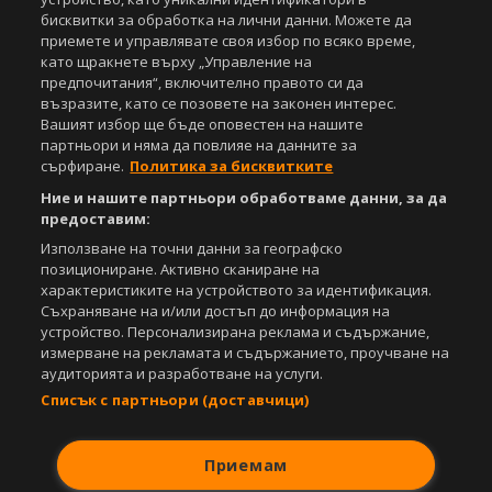
iOS
Android
бисквитки за обработка на лични данни. Можете да
приемете и управлявате своя избор по всяко време,
Powered by:
като щракнете върху „Управление на
предпочитания“, включително правото си да
възразите, като се позовете на законен интерес.
Вашият избор ще бъде оповестен на нашите
партньори и няма да повлияе на данните за
сърфиране.
Политика за бисквитките
Ние и нашите партньори обработваме данни, за да
предоставим:
Използване на точни данни за географско
позициониране. Активно сканиране на
характеристиките на устройството за идентификация.
Съхраняване на и/или достъп до информация на
устройство. Персонализирана реклама и съдържание,
измерване на рекламата и съдържанието, проучване на
аудиторията и разработване на услуги.
Списък с партньори (доставчици)
Приемам