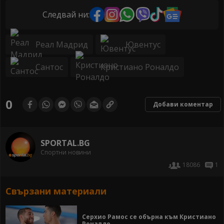
Следвай ни:
Реал Мадрид
Ювентус
Сантос
Кристиано Роналдо
0
Добави коментар
SPORTAL.BG
Спортни новини
18086
1
Свързани материали
Серхио Рамос се обърна към Кристиано
Роналдо