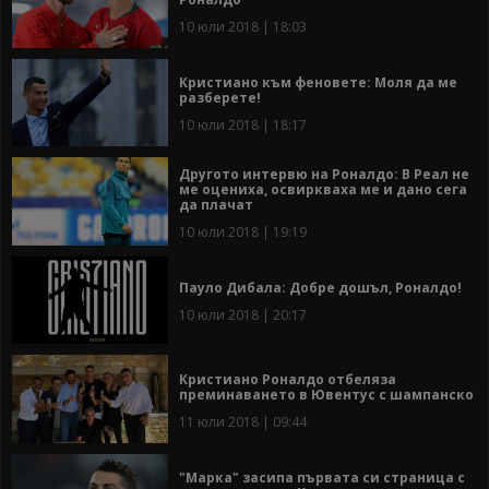
10 юли 2018 | 18:03
Кристиано към феновете: Моля да ме
разберете!
10 юли 2018 | 18:17
Другото интервю на Роналдо: В Реал не
ме оцениха, освиркваха ме и дано сега
да плачат
10 юли 2018 | 19:19
Пауло Дибала: Добре дошъл, Роналдо!
10 юли 2018 | 20:17
Кристиано Роналдо отбеляза
преминаването в Ювентус с шампанско
11 юли 2018 | 09:44
"Марка" засипа първата си страница с