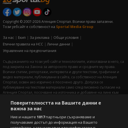
Copyright © 2007-2026 Агенция Спортал. Всички права запазени.
Този уебсайт е собственост на
Sportal Media Group
За нас
Екип
За рекламa
Общи условия
Етични правила на НСС
Лични данни
Управление на предпочитания
Съдържанието на този уеб сайт и технологиите, използвани в него, са
под закрила на Закона за авторското право и сродните му права.
Всички статии, репортажи, интервюта и други текстови, графични и
видео материали, публикувани в сайта, са собственост на Агенция
Спортал, освен ако изрично е посочено друго. Допуска се
публикуване на текстови материали само след писмено съгласие на
Агенция Спортал, посочване на източника и добавяне на линк към
www.sportal.bg. Използването на графични и видео материали,
Поверителността на Вашите данни е
публикувани в сайта, е строго забранено. Нарушителите ще бъдат
санкционирани с цялата строгост на закона.
важна за нас
Ние и нашите
1017
партньори съхраняваме и
Свали
БЕЗПЛАТНОТО
приложение за:
получаваме достъп до информация на Вашето
устройство, като уникални идентификатори в