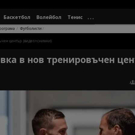
Баскетбол
Волейбол
Тенис
рограма
Футболисти
ъчен център (видео+снимки)
вка в нов тренировъчен це