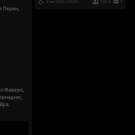
8 авг 2026 | 03:20
19218
9
я Перин,
ел Фаверо,
ернаднес,
йра,