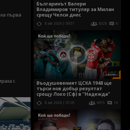
Българинът Валери
Владимиров титуляр за Милан
срещу Челси днес
оха първа
8 авг 2026 | 09:57
8328
6
ираха с
Въодушевеният ЦСКА 1948 ще
търси нов добър резултат
срещу Локо (Сф) в "Надежда"
8 авг 2026 | 07:05
6915
16