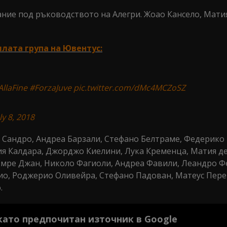
ние под ръководството на Алегри. Жоао Кансело, Мати
ялата група на Ювентус:
llaFine
#ForzaJuve
pic.twitter.com/dMc4MCZoSZ
ly 8, 2018
с Сандро, Андреа Барзали, Стефано Белтраме, Федерико
ия Калдара, Джорджо Киелини, Лука Кременца, Матия д
Емре Джан, Николо Фагиоли, Андреа Фавили, Леандро Ф
о, Роджерио Оливейра, Стефано Падован, Матеус Пере
.
 като предпочитан източник в Google