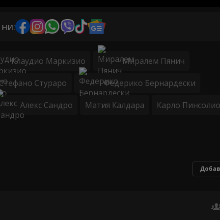
 ни:
Клаудио Маркизио
Миралем Пянич
Стефано Стураро
Федерико Бернардески
Алекс Сандро
Матия Калдара
Карло Пинсоли
Добав