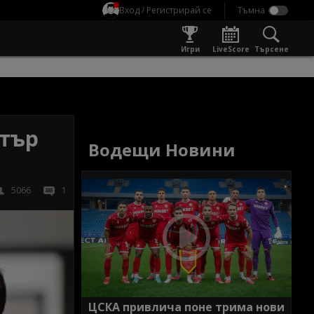
Вход / Регистрирай се
Игри
LiveScore
Търсене
нтър
Водещи Новини
5066
1
ЦСКА привлича поне трима нови