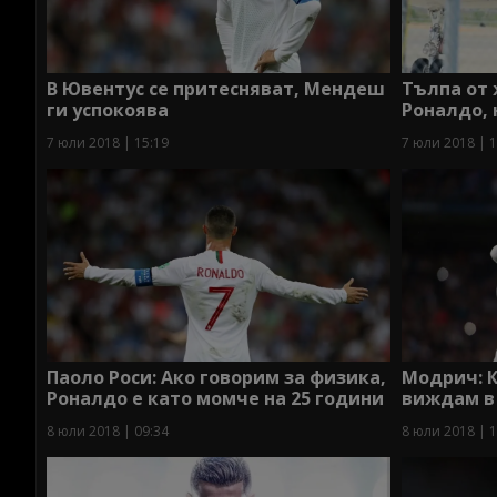
В Ювентус се притесняват, Мендеш
Тълпа от
ги успокоява
Роналдо, 
7 юли 2018 | 15:19
7 юли 2018 | 1
Паоло Роси: Ако говорим за физика,
Модрич: К
Роналдо е като момче на 25 години
виждам в 
8 юли 2018 | 09:34
8 юли 2018 | 1