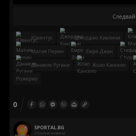
Следвай
Ювентус
Джорджо Киелини
Матия Перин
Емре Джан
Даниеле Ругани
Жоао Кансело
Рожерио
0
SPORTAL.BG
Спортни новини