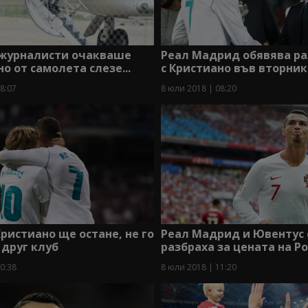
 журналисти очакваше
Реал Мадрид обявява ра
но от самолета слезе...
с Кристиано във вторник
8:07
8 юли 2018 | 08:20
ристиано ще остане, не го
Реал Мадрид и Ювентус 
друг клуб
разбраха за цената на Р
0:38
8 юли 2018 | 11:20