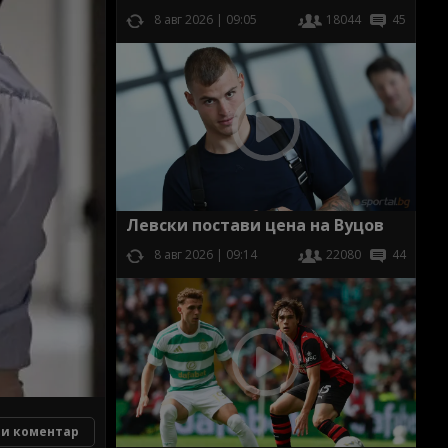
8 авг 2026 | 09:05
18044
45
Левски постави цена на Вуцов
8 авг 2026 | 09:14
22080
44
и коментар