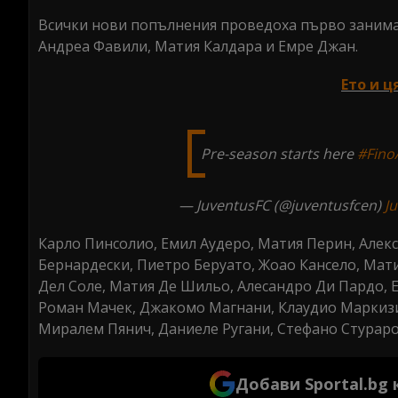
Всички нови попълнения проведоха първо занима
Андреа Фавили, Матия Калдара и Емре Джан.
Ето и ц
Pre-season starts here ‍
#FinoA
— JuventusFC (@juventusfcen)
Ju
Карло Пинсолио, Емил Аудеро, Матия Перин, Алек
Бернардески, Пиетро Беруато, Жоао Кансело, Мат
Дел Соле, Матия Де Шильо, Алесандро Ди Пардо, 
Роман Мачек, Джакомо Магнани, Клаудио Маркизи
Миралем Пянич, Даниеле Ругани, Стефано Стураро
Добави Sportal.bg