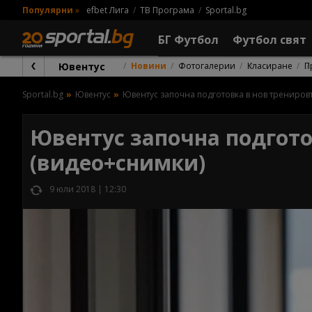
Популярни
»
efbet Лига
ТВ Програма
Sportal.bg
БГ Футбол
Футбол свят
Ювентус
Новини
Фотогалерии
Класиране
П
Sportal.bg
Ювентус
Ювентус започна подготовка в нов трениров
Ювентус започна подгото
(видео+снимки)
9 юли 2018 | 12:30