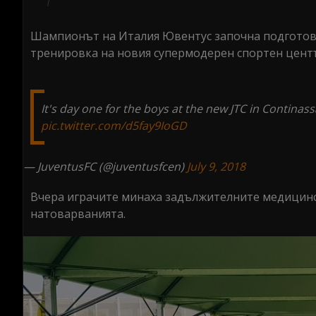
Шампионът на Италия Ювентус започна подготовк
тренировка на новия супермодерен спортен центъ
It's day one for the boys at the new JTC in Continass
pic.twitter.com/d5fay9IoGD
— JuventusFC (@juventusfcen)
July 9, 2018
Вчера играчите минаха задължителните медицинск
натоварванията.