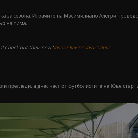
а за сезона. Играчите на Масимилиано Алегри провед
р на тима.
a! Check out their new !
#FinoAllaFine
#ForzaJuve
и прегледи, а днес част от футболистите на Юве старт