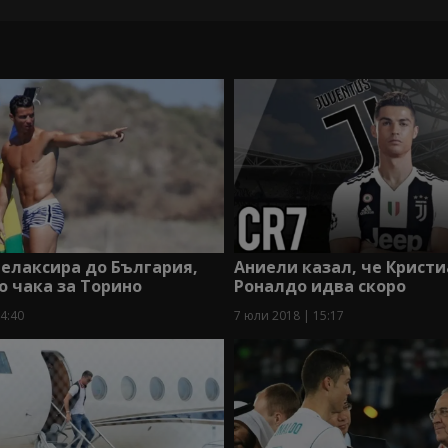
елаксира до България,
Аниели казал, че Крист
о чака за Торино
Роналдо идва скоро
4:40
7 юли 2018 | 15:17