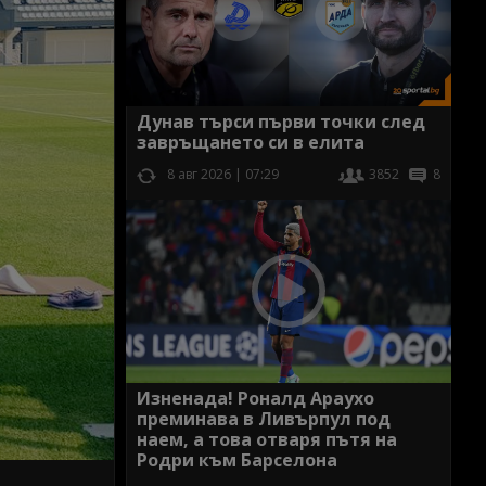
Дунав търси първи точки след
завръщането си в елита
8 авг 2026 | 07:29
3852
8
Изненада! Роналд Араухо
преминава в Ливърпул под
наем, а това отваря пътя на
Родри към Барселона