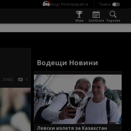
Вход / Регистрирай се
Игри
LiveScore
Търсене
Водещи Новини
21602
1
Левски излетя за Казахстан