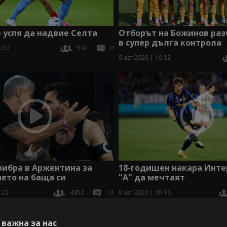
 успя да надвие Селта
Отборът на Божинов раз
в супер дълга контрола
:30
542
0
9 авг 2026 | 10:12
рибра в Аржентина за
18-годишен накара Инте
ето на баща си
"А" да мечтаят
:22
4952
13
9 авг 2026 | 09:16
В
важна за нас