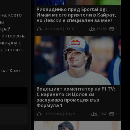
Рикардиньо пред Sportal.bg:
на, което
Имам много приятели в Кайрат,
но Левски е специален за мен!
да
окрай
9 авг 2026 | 09:02
15285
1
а интересна
Ливърпул,
, за която
 на "Камп
Водещият коментатор на F1 TV:
С карането си Цолов си
заслужава промоция във
Формула 1
9 авг 2026 | 10:29
3962
1