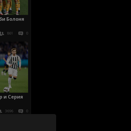
би Болоня
861
0
р и Серия
3696
0
иж всички