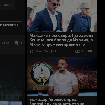
о Мане
и коментар
Малдини проговори: Гуардиола
беше много близо до Италия, а
21602
1
Малаго промени правилата
9 авг 2026 | 11:55
350
0
Божидар Аврамов пред
Sportal.bg - за участието на