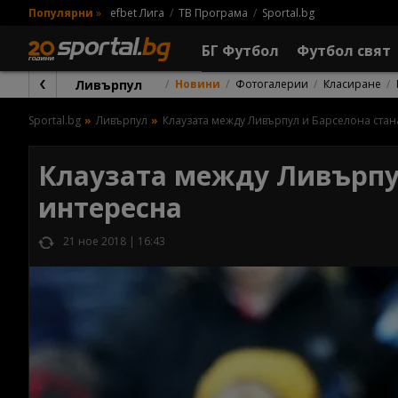
Популярни
»
efbet Лига
ТВ Програма
Sportal.bg
БГ Футбол
Футбол свят
Ливърпул
Новини
Фотогалерии
Класиране
Sportal.bg
Ливърпул
Клаузата между Ливърпул и Барселона ста
Клаузата между Ливърпул
интересна
21 ное 2018 | 16:43