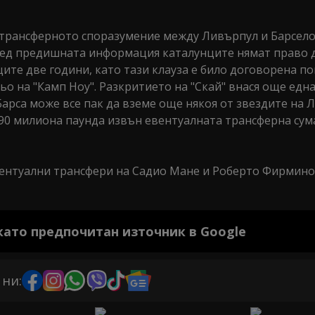
 трансферното споразумение между Ливърпул и Барсело
оред предишната информация каталунците нямат право 
ите две години, като тази клауза е било договорена п
о на "Камп Ноу". Разкритието на "Скай" внася още едн
Барса може все пак да вземе още някоя от звездите на 
90 милиона паунда извън евентуалната трансферна сума
евентуални трансфери на Садио Мане и Роберто Фирмино
 като предпочитан източник в Google
 ни: