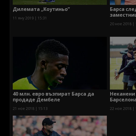
Дилемата „Коутиньо”
Барса сл
заместниц
11 яну 2019 | 15:31
20 ное 2018 | 
40 млн. евро възпират Барса да
Неканени 
продаде Дембеле
Барселон
21 ное 2018 | 15:13
22 ное 2018 | 