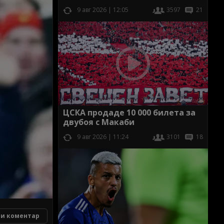
9 авг 2026 | 12:05
3597
21
ЦСКА продаде 10 000 билета за
двубоя с Макаби
9 авг 2026 | 11:24
3101
18
и коментар