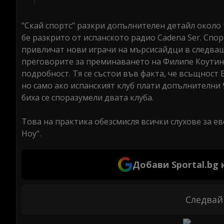
"Скай спортс" разкри допълнителен детайл около
бе разкрито от испанското радио Cadena Ser. Сп
привличат нови играчи на мърсисайдци в следващ
преговорите за преминаването на Филипе Коутинь
подробност. Тя се състои във факта, че всъщност 
но само ако испанският клуб плати допълнителни 
биха се споразумели двата клуба.
Това на практика обезсмисля всички слухове за 
Ноу".
Добави Sportal.bg
Следвай