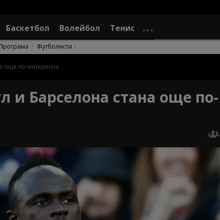
Баскетбол
Волейбол
Тенис
Програма
Футболисти
на още по-интересна
 и Барселона стана още по-