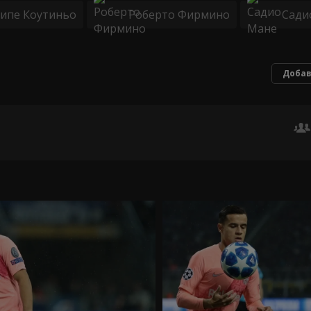
ипе Коутиньо
Роберто Фирмино
Сади
Добав