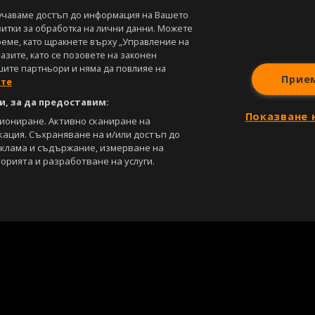
учаваме достъп до информация на Вашето
витки за обработка на лични данни. Можете
реме, като щракнете върху „Управление на
зите, като се позовете на законен
шите партньори и няма да повлияе на
Прие
ите
, за да предоставим:
Показване 
циониране. Активно сканиране на
кация. Съхраняване на и/или достъп до
еклама и съдържание, измерване на
орията и разработване на услуги.