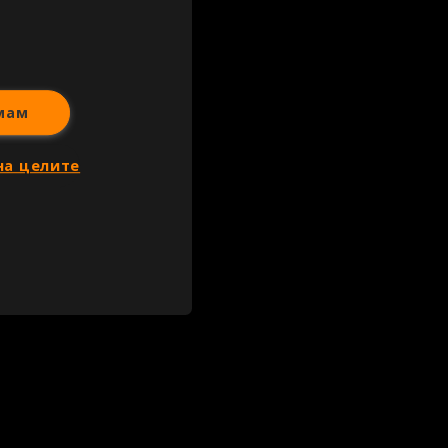
мам
на целите