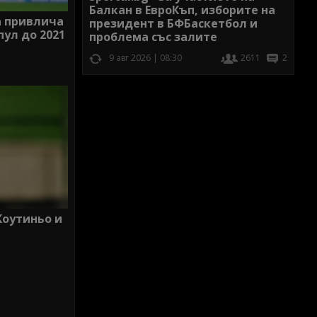
Балкан в ЕвроКъп, изборите на
а привлича
президент в БФБаскетбол и
ул до 2021
проблема със залите
9 авг 2026 | 08:30
2611
2
Коутиньо и