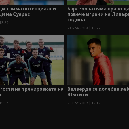
еди трима потенциални
Барселона няма право д
и на Суарес
повече играчи на Ливърп
година
13:29
21 ное 2018 | 13:22
гости на тренировката на
Валверде се колебае за 
а
Юмтити
15:17
23 ное 2018 | 12:12