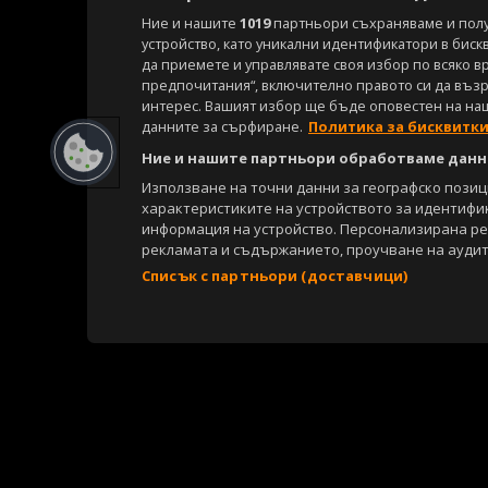
Ние и нашите
1019
партньори съхраняваме и пол
устройство, като уникални идентификатори в биск
да приемете и управлявате своя избор по всяко в
предпочитания“, включително правото си да възра
интерес. Вашият избор ще бъде оповестен на на
данните за сърфиране.
Политика за бисквитк
Ние и нашите партньори обработваме данни
Използване на точни данни за географско пози
характеристиките на устройството за идентифи
информация на устройство. Персонализирана р
рекламата и съдържанието, проучване на аудит
Списък с партньори (доставчици)
Copyright © 2007-2026 Агенция Спортал. Всички права запазени.
Този уебсайт е собственост на
Sportal Media Group