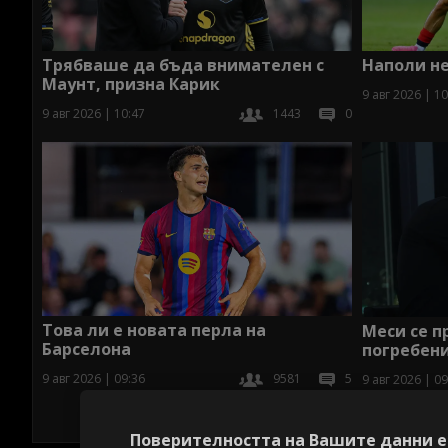
Наполи не
Трябваше да бъда внимателен с
Маунт, призна Карик
9 авг 2026 | 10
9 авг 2026 | 10:47
1443
0
Това ли е новата перла на
Меси се п
Барселона
погребени
9 авг 2026 | 09:36
9581
5
9 авг 2026 | 09
Поверителността на Вашите данни е 