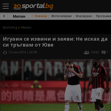
Милан
Новини
Фотогалерии
Класиране
Програма
Sportal.bg
Милан
Игуаин се извини и заяви: Не исках да
си тръгвам от Юве
12 ное 2018 | 02:09
13562
1