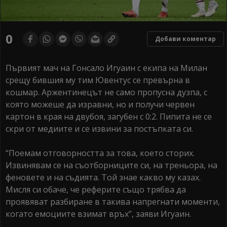
0
Добави коментар
Първият мач на Гонсало Игуаин с екипа на Милан
срещу бившия му тим Ювентус се превърна в
кошмар. Аржентинецът не само пропусна дузпа, с
която можеше да изравни, но и получи червен
картон в края на двубоя, загубен с 0:2. Пипита не се
скри от медиите и се извини за постъпката си.
“Поемам отговорността за това, което сторих.
Извинявам се на съотборниците си, на треньора, на
феновете и на съдията. Той знае какво му казах.
Мисля си обаче, че реферите също трябва да
проявяват разбиране в такива напрегнати моменти,
когато емоциите взимат връх”, заяви Игуаин.