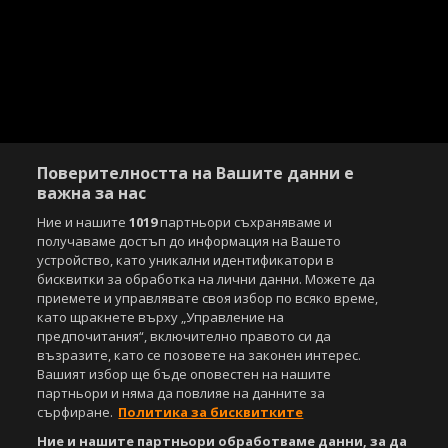
Поверителността на Вашите данни е
важна за нас
Ние и нашите
1019
партньори съхраняваме и
получаваме достъп до информация на Вашето
устройство, като уникални идентификатори в
бисквитки за обработка на лични данни. Можете да
приемете и управлявате своя избор по всяко време,
като щракнете върху „Управление на
предпочитания“, включително правото си да
възразите, като се позовете на законен интерес.
Вашият избор ще бъде оповестен на нашите
партньори и няма да повлияе на данните за
сърфиране.
Политика за бисквитките
Ние и нашите партньори обработваме данни, за да