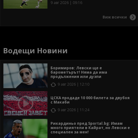
9 авг 2026 | 09:16
Виж всички
Водещи Новини
Боримиров: Левски ще е
барометърът! Няма да има
продължения или дузпи
9 авг 2026 | 12:10
ЦСКА продаде 10 000 билета за двубоя
с Макаби
9 авг 2026 | 11:24
Рикардиньо пред Sportal.bg: Имам
много приятели в Кайрат, но Левски е
специален за мен!