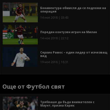
Бонавентура обмисля да се подложи на
операция
14 ное 2018 | 03:43
Пореден контузен играч на Милан
14 ное 2018 | 22:12
Серхио Рамос – един лидер от изчезващ
вид
19 ное 2018 | 16:31
Още от Футбол свят
Трябваше да бъда внимателен с
Маунт, призна Карик