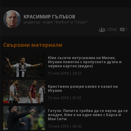
КРАСИМИР ГЪЛЪБОВ
редактор - отдел "Футбол" и "Спорт"
13562
1
Свързани материали
Юве съсече ентусиазма на Милан,
Игуаин помогна с пропусната дузпа и
червен картон (видео)
11 ное 2018 | 23:27
Кристиано разкри какво е казал на
Игуаин
12 ное 2018 | 01:01
Гатузо: Пипита трябва да се научи да се
владее, Юве е на едно ниво с Барса и
Ман Сити
12 ное 2018 | 02:42