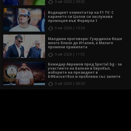
9 авг 2026 | 09:02
Водещият коментатор на F1 TV: С
карането си Цолов си заслужава
промоция във Формула 1
9 авг 2026 | 10:29
Малдини проговори: Гуардиола беше
много близо до Италия, а Малаго
промени правилата
9 авг 2026 | 11:55
Божидар Аврамов пред Sportal.bg - за
участието на Балкан в ЕвроКъп,
изборите на президент в
БФБаскетбол и проблема със залите
9 авг 2026 | 08:30