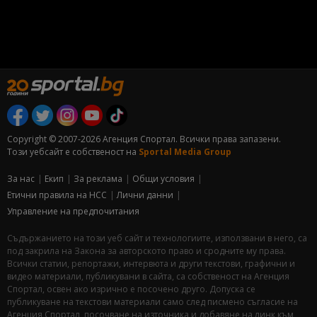
Copyright © 2007-2026 Агенция Спортал. Всички права запазени.
Този уебсайт е собственост на
Sportal Media Group
За нас
Екип
За рекламa
Общи условия
Етични правила на НСС
Лични данни
Управление на предпочитания
Съдържанието на този уеб сайт и технологиите, използвани в него, са
под закрила на Закона за авторското право и сродните му права.
Всички статии, репортажи, интервюта и други текстови, графични и
видео материали, публикувани в сайта, са собственост на Агенция
Спортал, освен ако изрично е посочено друго. Допуска се
публикуване на текстови материали само след писмено съгласие на
Агенция Спортал, посочване на източника и добавяне на линк към