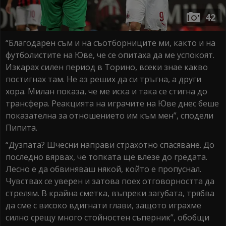
42
“Благодарен съм и на съотборниците ми, както и на
футболистите на Юве, че се опитаха да ме успокоят.
Изкарах силен период в Торино, всеки знае какво
постигнах там. Не аз реших да си тръгна, а други
хора. Милан показа, че ме иска и така се стигна до
трансфера. Реакцията на играчите на Юве днес беше
показателна за отношението им към мен”, сподели
Пипита.
“Дузпата? Шчесни направи страхотно спасяване. До
последно вярвах, че топката ще влезе до гредата.
Лесно е да обвиняваш някой, който е пропуснал.
Чувствах се уверен и затова поех отговорността да
стрелям. В крайна сметка, въпреки загубата, трябва
да сме с високо вдигнати глави, защото играхме
силно срещу много стойностен съперник”, обобщи