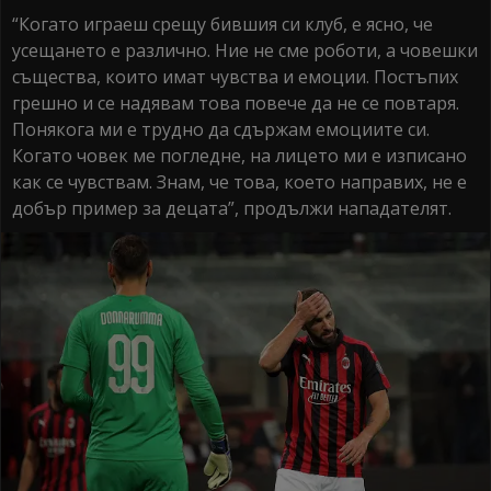
“Когато играеш срещу бившия си клуб, е ясно, че
усещането е различно. Ние не сме роботи, а човешки
същества, които имат чувства и емоции. Постъпих
грешно и се надявам това повече да не се повтаря.
Понякога ми е трудно да сдържам емоциите си.
Когато човек ме погледне, на лицето ми е изписано
как се чувствам. Знам, че това, което направих, не е
добър пример за децата”, продължи нападателят.