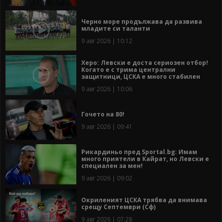
Черно море продължава да развива
младите си таланти
9 авг 2026 | 10:12
Херо: Левски е доста сериозен отбор!
Когато е с трима централни
защитници, ЦСКА е много стабилен
9 авг 2026 | 10:06
Гочето на 80!
9 авг 2026 | 09:41
Рикардиньо пред Sportal.bg: Имам
много приятели в Кайрат, но Левски е
специален за мен!
9 авг 2026 | 09:02
Окриленият ЦСКА трябва да внимава
срещу Септември (Сф)
9 авг 2026 | 07:28