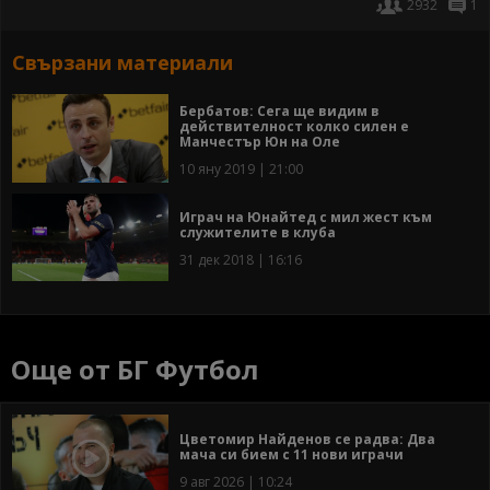
2932
1
Свързани материали
Бербатов: Сега ще видим в
действителност колко силен е
Манчестър Юн на Оле
10 яну 2019 | 21:00
Играч на Юнайтед с мил жест към
служителите в клуба
31 дек 2018 | 16:16
Още от БГ Футбол
Цветомир Найденов се радва: Два
мача си бием с 11 нови играчи
9 авг 2026 | 10:24