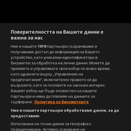
Поверителността на Вашите данни е
важна за нас
Ние и нашите
1019
партньори съхраняваме и
получаваме достъп до информация на Вашето
Copyright © 2007-2026 Агенция Спортал. Всички права запазени.
устройство, като уникални идентификатори в
Този уебсайт е собственост на
Sportal Media Group
бисквитки за обработка на лични данни. Можете да
приемете и управлявате своя избор по всяко време,
За нас
Екип
За рекламa
Общи условия
като щракнете върху „Управление на
Етични правила на НСС
Лични данни
предпочитания“, включително правото си да
Управление на предпочитания
възразите, като се позовете на законен интерес.
Вашият избор ще бъде оповестен на нашите
Съдържанието на този уеб сайт и технологиите, използвани в него, са
партньори и няма да повлияе на данните за
под закрила на Закона за авторското право и сродните му права.
сърфиране.
Политика за бисквитките
Всички статии, репортажи, интервюта и други текстови, графични и
видео материали, публикувани в сайта, са собственост на Агенция
Ние и нашите партньори обработваме данни, за да
Спортал, освен ако изрично е посочено друго. Допуска се
предоставим:
публикуване на текстови материали само след писмено съгласие на
Използване на точни данни за географско
Агенция Спортал, посочване на източника и добавяне на линк към
позициониране. Активно сканиране на
www.sportal.bg. Използването на графични и видео материали,