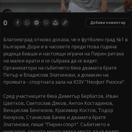
0
Добави коментар
Благоевград отново доказа, че е футболен град №1 в
България. Дори и в часовете преди Нова година
редица бивши и настоящи играчи на Пирин ритаха
на малки врати и се събраха да се видят.
Организатори на събитието бяха двамата братя
Петър и Владислав Златинови, а домакин на
проявата - спортната зала на ЮЗУ "Неофит Рилски".
Сред участниците бяха Димитър Бербатов, Иван
Цветков, Светослав Дяков, Антон Костадинов,
Венцислав Бенгюзов, Красимир Костов, Тодор
Кючуков, Станислав Бачев и двамата братя
Златинови, пише "Пирин спорт". Събитието е
уникално, защото много рядко могат да се видят