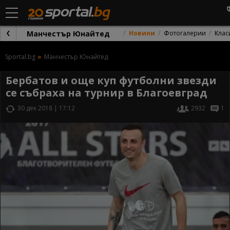
Манчестър Юнайтед
Новини
Фотогалерии
Клас
Sportal.bg
Манчестър Юнайтед
Бербатов и още куп футболни звезди
се събраха на турнир в Благоевград
30 дек 2018 | 17:12
2932
1