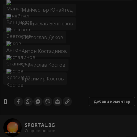
Манчестър Юнайтед
Венцислав Бенгюзов
Светослав Дяков
Антон Костадинов
Станислав Костов
Красимир Костов
0
Добави коментар
SPORTAL.BG
Спортни новини