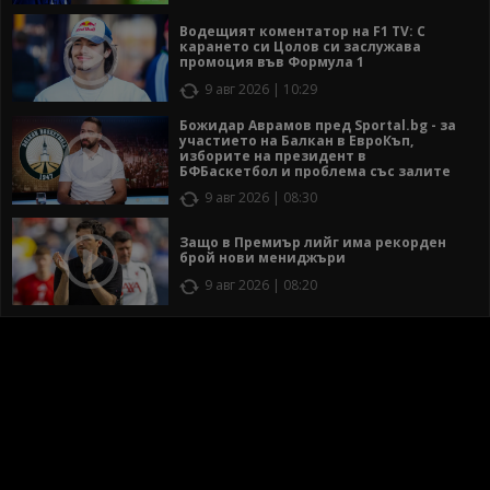
Водещият коментатор на F1 TV: С
карането си Цолов си заслужава
промоция във Формула 1
9 авг 2026 | 10:29
Божидар Аврамов пред Sportal.bg - за
участието на Балкан в ЕвроКъп,
изборите на президент в
БФБаскетбол и проблема със залите
9 авг 2026 | 08:30
Защо в Премиър лийг има рекорден
брой нови мениджъри
9 авг 2026 | 08:20