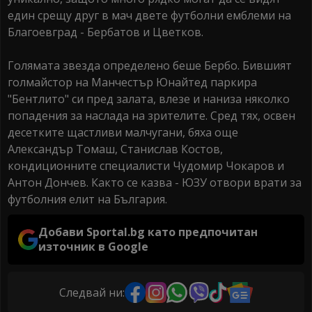
един срещу друг в мач двете футболни емблеми на
Благоевград - Бербатов и Цветков.
Голямата звезда определено беше Бербо. Бившият
голмайстор на Манчестър Юнайтед паркира
"Бентлито" си пред залата, влезе и наниза няколко
попадения за наслада на зрителите. Сред тях, освен
десетките щастливи малчугани, бяха още
Александър Томаш, Станислав Костов,
кондиционните специалисти Чудомир Чокаров и
Антон Дончев. Както се казва - ЮЗУ отвори врати за
футболния елит на България.
Добави Sportal.bg като предпочитан
източник в Google
Следвай ни: