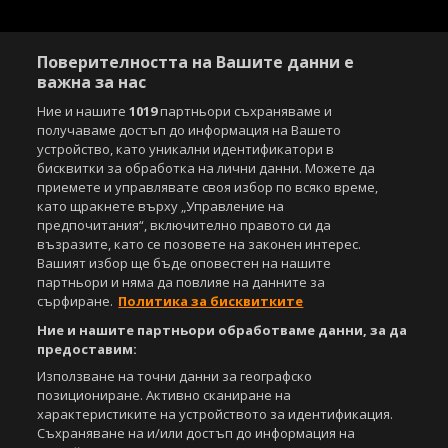
Поверителността на Вашите данни е
важна за нас
Ние и нашите
1019
партньори съхраняваме и
получаваме достъп до информация на Вашето
устройство, като уникални идентификатори в
бисквитки за обработка на лични данни. Можете да
приемете и управлявате своя избор по всяко време,
като щракнете върху „Управление на
предпочитания“, включително правото си да
възразите, като се позовете на законен интерес.
Вашият избор ще бъде оповестен на нашите
партньори и няма да повлияе на данните за
сърфиране.
Политика за бисквитките
Ние и нашите партньори обработваме данни, за да
предоставим:
Използване на точни данни за географско
позициониране. Активно сканиране на
характеристиките на устройството за идентификация.
Съхраняване на и/или достъп до информация на