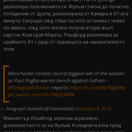
реализира положенията си. Фулъм стигна до почетно
попадение от дузпа, реализирана от Камара в 67-ата
минута. Секунди след това гостите останаха с човек
по-малко, след като Ангиса получи втори жълт
картон. Към края Маркъс Рашфорд реализира за
крайното 4:1 с удар от границата на наказателното
поле.
Manchester United record biggest win of the season
as Paul Pogba warms bench against Fulham -
@TelegraphDucker
reports
https://t.co/ydW7NgQlNe
pic.twitter.com/Yh1T6yZQWW
— Telegraph Football (@TeleFootball)
December 8, 2018
Манчестър Юнайтед започна агресивно
домакинството си на Фулъм. Коледната елха пред