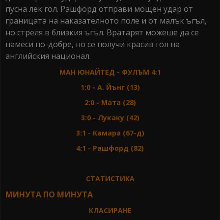
пусна лек гол. Рашфорд отправи мощен удар от
границата на наказателното поле и от малък ъгъл,
но стреля в близкия ъгъл. Вратарят можеше да се
намеси по-добре, но се получи красив гол на
английския национал.
МАН ЮНАЙТЕД - ФУЛЪМ 4:1
1:0 - А. Йънг (13)
2:0 - Мата (28)
3:0 - Лукаку (42)
3:1 - Камара (67-д)
4:1 - Рашфорд (82)
СТАТИСТИКА
МИНУТА ПО МИНУТА
КЛАСИРАНЕ