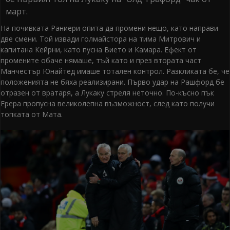
март.
На почивката Раниери опита да промени нещо, като направи
две смени. Той извади голмайстора на тима Митрович и
капитана Кейрни, като пусна Вието и Камара. Ефект от
промените обаче нямаше, тъй като и през втората част
Манчестър Юнайтед имаше тотален контрол. Разкликата бе, че
положенията не бяха реализирани. Първо удар на Рашфорд бе
отразен от вратаря, а Лукаку стреля неточно. По-късно пък
Ерера пропусна великолепна възможност, след като получи
топката от Мата.