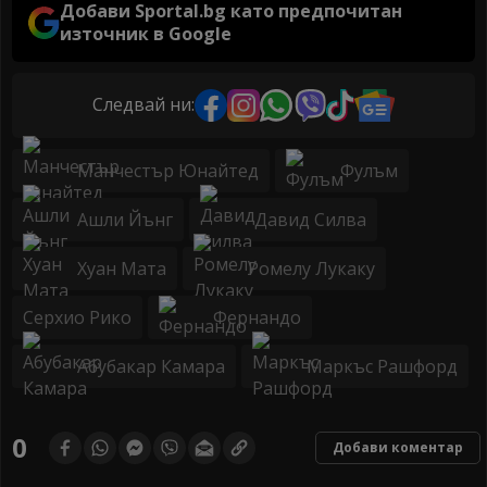
Добави Sportal.bg като предпочитан
източник в Google
Следвай ни:
Манчестър Юнайтед
Фулъм
Ашли Йънг
Давид Силва
Хуан Мата
Ромелу Лукаку
Серхио Рико
Фернандо
Абубакар Камара
Маркъс Рашфорд
0
Добави коментар