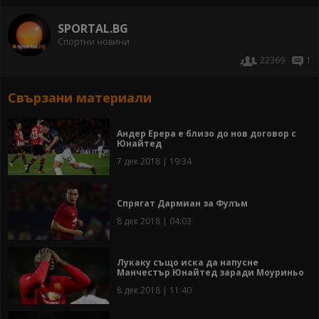
SPORTAL.BG
Спортни новини
22369
1
Свързани материали
Андер Ерера е близо до нов договор с
Юнайтед
7 дек 2018 | 19:34
Спрягат Дармиан за Фулъм
8 дек 2018 | 04:03
Лукаку също иска да напусне
Манчестър Юнайтед заради Моуриньо
8 дек 2018 | 11:40