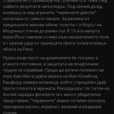
стадиона не отразяваше настроението в тима след
слабите резултати напоследък. Под силния дъжд,
изливащ се над играчите, "червените дяволи"
натиснаха от самото начало. За разлика от
предишните мачове обаче, този път отборът на
Моуриньо стигна до ранен гол. В 13-ата минута
Ашли Йънг навлезе отляво към наказателното поле
и с красив удар от границата прати топката извън
обсега на Рико.
Превъзходството на домакините бе тотално и
атаките постоянни, а защитата на лондончани
трудно се справяше. Преди да изтече половин час
игра Хуан Мата удвои аванса на Ман Юнайтед.
Рашфорд намери испанеца, който с прецизен удар
прати топката в мрежата. Рекордьорът по титли на
Англия зарадва феновете си с много убедително
представяне. “Червените” имаха тотален контрол,
пресираха високо, играеха с желание и вкарваха
голове.