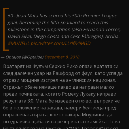
50 - Juan Mata has scored his 50th Premier League
goal, becoming the fifth Spaniard to reach this
milestone in the competition (also Fernando Torres,
David Silva, Diego Costa and Cesc Fàbregas). Arriba.
#MUNFUL
pic.twitter.com/LLrlfR4MGD
— OptaJoe (@OptaJoe)
December 8, 2018
Вратарят на Фулъм Серхио Рико опази вратата си
след далечен удар на Рашфорд от фаул, като успя да
отрази мощния изстрел на английския национал.
Стражът обаче нямаше какво да направи малко
преди почивката, когато Ромелу Лукаку направи
резултата 3:0. Мата бе изведен отляво, въпреки че
бе в положение на засада, намери белгиеца пред
опразнената врата, което накара Моуриньо да
поздравява щаба си на резервната скамейка. Това
бе първият гол на Лукаку на “Олд Трафорд“ чак от