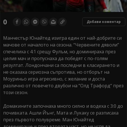
0
Добави коментар
Манчестър Юнайтед изигра един от най-добрите си
мачове от началото на сезона. “Червените дяволи”
спечелиха с 4:1 срещу Фулъм, но доминираха през
целия мач и пропуснаха да победят с по-голям
резултат. Лондончани са последни в класирането и
не оказаха сериозна съпротива, но отборът на
Моуриньо игра агресивно, с желание и доста
различно от повечето двубои на “Олд Трафорд“ през
този сезон.
Домакините започнаха много силно и водеха с 3:0 до
почивката. Ашли Йънг, Мата и Лукаку се разписаха
през първото полувреме. Ман Юнайтед
доминираше и през втората част, но не успя да