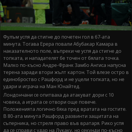
Фулъм успя да стигне до почетен гол в 67-ата
минута. Тогава Ерера повали Абубакар Камара в
наказателното поле, въпреки че успя да стигне до
топката, и нападателят бе точен от бялата точка.
Малко по-късно Андре-Франк Замбо Ангиса напусна
терена заради втори жълт картон. Той влезе остро в
единоброство с Рашфорд и не уцели топката, но не
удари и играча на Ман Юнайтед.
Лондончани се опитваха да атакуват дори с 10
човека, а играта се отвори още повече.
Положенията логично бяха пред вратата на гостите.
В 80-ата минута Рашфорд развинти защитата на
съперника, но стреля право във вратаря. Рико успя
да се справи с удар на Лукаку, но секунди по-късно