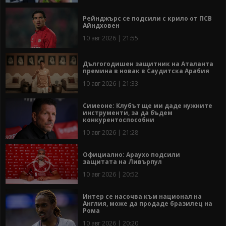
Рейнджърс се подсили с крило от ПСВ
Айндховен
10 авг 2026 | 21:55
Дългогодишен защитник на Аталанта
премина в новак в Саудитска Арабия
10 авг 2026 | 21:33
Симеоне: Клубът ще ми даде нужните
инструменти, за да бъдем
конкурентоспособни
10 авг 2026 | 21:28
Официално: Араухо подсили
защитата на Ливърпул
10 авг 2026 | 20:52
Интер се насочва към национал на
Англия, може да продаде бразилец на
Рома
10 авг 2026 | 20:20