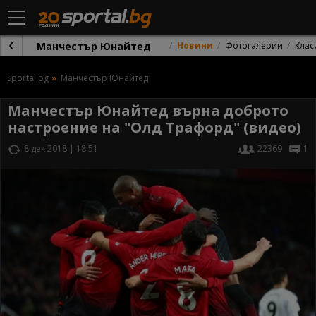
Манчестър Юнайтед
Новини
Фотогалерии
Клас
Sportal.bg
Манчестър Юнайтед
Манчестър Юнайтед върна доброто
настроение на "Олд Трафорд" (видео)
8 дек 2018 | 18:51
22369
1