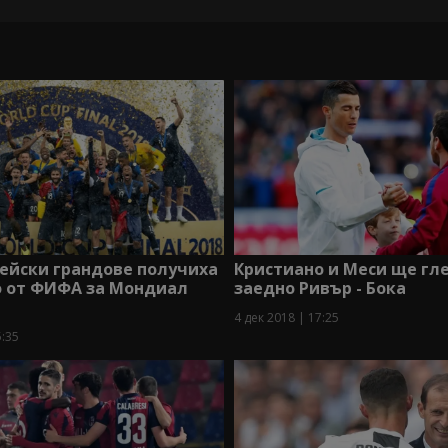
ейски грандове получиха
Кристиано и Меси ще гл
о от ФИФА за Мондиал
заедно Ривър - Бока
4 дек 2018 | 17:25
5:35