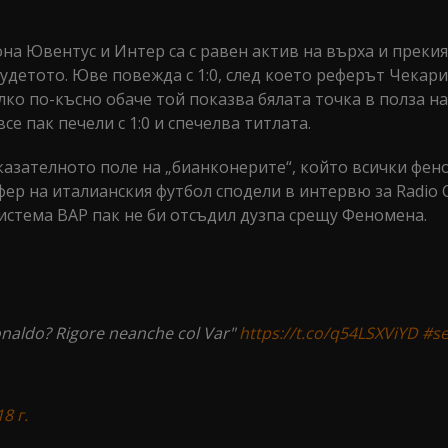
она Ювентус и Интер са с равен актив на върха и преки
удетото. Юве повежда с 1:0, след което реферът Чекари
ко по-късно обаче той показва бялата точка в полза на
е пак печели с 1:0 и спечелва титлата.
азателното поле на „бианконерите“, който всички фен
ер на италианския футбол сподели в интервю за Radio C
система ВАР пак не би отсъдил дузпа срещу Феномена.
Ronaldo? Rigore neanche col Var"
https://t.co/q54LSXViYD
#se
8 г.