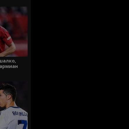
ршалко,
Дармиан