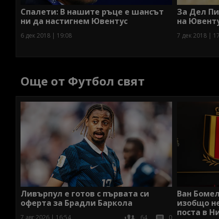
Спалети: В нашите ръце е шансът
За Дел Пи
ни да настигнем Ювентус
на Ювенту
6 дек 2018 | 19:08
7 дек 2018 | 1
Още от Футбол свят
Ливърпул е готов с първата си
Ван Бомел
оферта за Брадли Баркола
изобщо не
поста в 
7 авг 2026 | 16:54
64
0