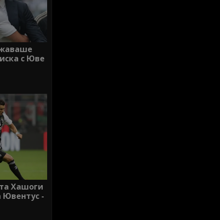
ужаваше
 иска с Юве
ста Хашоги
 Ювентус -