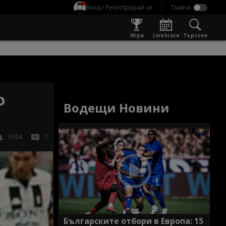
Вход / Регистрирай се
Игри
LiveScore
Търсене
о
Водещи Новини
5104
1
Българските отбори в Европа: 15