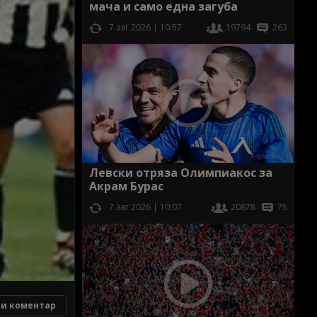
мача и само една загуба
7 авг 2026 | 10:57
19794
263
Левски отряза Олимпиакос за
Акрам Бурас
7 авг 2026 | 10:07
20878
75
и коментар