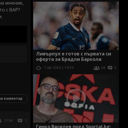
на мнение,
то с ВАР?
.
Ливърпул е готов с първата си
оферта за Брадли Баркола
7 авг 2026 | 16:54
64
0
и коментар
5104
1
Гинко Василев пред Sportal.bg: