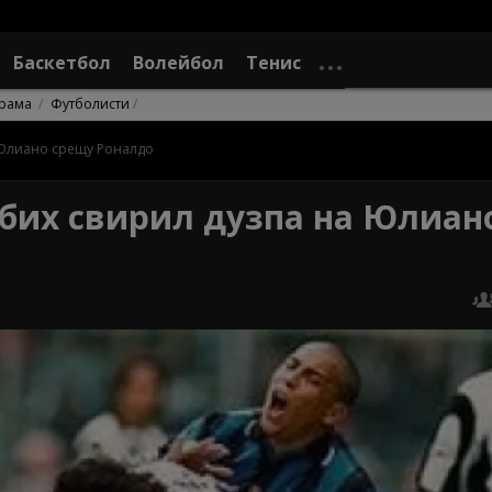
Баскетбол
Волейбол
Тенис
рама
Футболисти
а Юлиано срещу Роналдо
е бих свирил дузпа на Юлиан