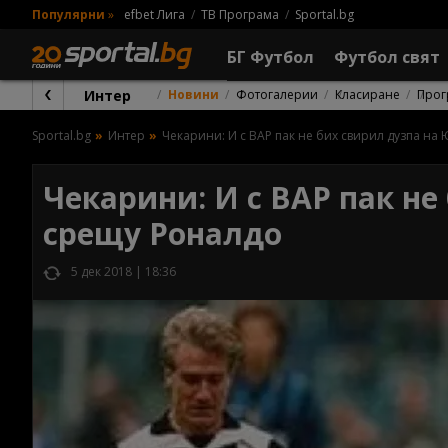
Популярни
»
efbet Лига
ТВ Програма
Sportal.bg
БГ Футбол
Футбол свят
Интер
Новини
Фотогалерии
Класиране
Прог
Sportal.bg
Интер
Чекарини: И с ВАР пак не бих свирил дузпа н
Чекарини: И с ВАР пак н
срещу Роналдо
5 дек 2018 | 18:36