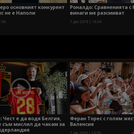
еро основният конкурент
Роналдо: Сравненията с
с не е Наполи
винаги ме разсмиват
7:04
7 дек 2018 | 18:04
: Чест е да водя Белгия,
Феран Торес с голям жес
 съм мислил да чакам за
Валенсия
Нидерландия
7 авг 2026 | 16:28