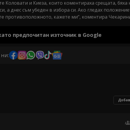
те Коловати и Киеза, които коментираха срещата, бяха 
си, а днес съм убеден в избора си. Ако гледах положение
те противоположното, кажете ми“, коментира Чекарини
 като предпочитан източник в Google
 ни:
Добав