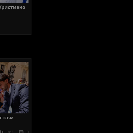
 Кристиано
т към
383
0