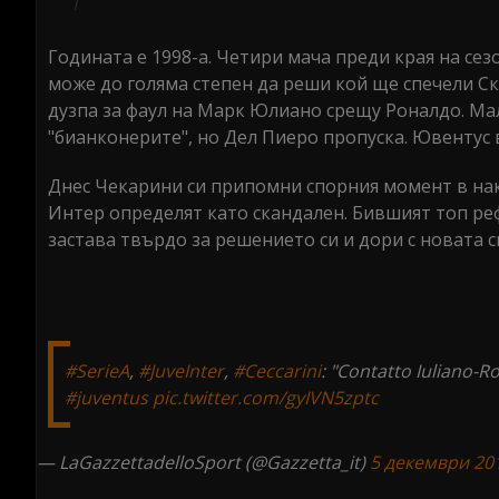
Годината е 1998-а. Четири мача преди края на сез
може до голяма степен да реши кой ще спечели Ск
дузпа за фаул на Марк Юлиано срещу Роналдо. Мал
"бианконерите", но Дел Пиеро пропуска. Ювентус вс
Днес Чекарини си припомни спорния момент в нак
Интер определят като скандален. Бившият топ реф
застава твърдо за решението си и дори с новата 
#SerieA
,
#JuveInter
,
#Ceccarini
: "Contatto Iuliano-
#juventus
pic.twitter.com/gyIVN5zptc
— LaGazzettadelloSport (@Gazzetta_it)
5 декември 201