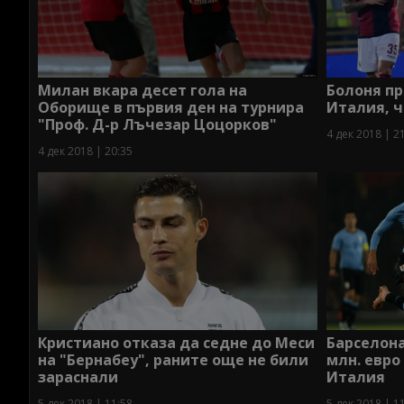
Милан вкара десет гола на
Болоня пр
Оборище в първия ден на турнира
Италия, ч
"Проф. Д-р Лъчезар Цоцорков"
4 дек 2018 | 2
4 дек 2018 | 20:35
Кристиано отказа да седне до Меси
Барселона
на "Бернабеу", раните още не били
млн. евро
зараснали
Италия
5 дек 2018 | 11:58
5 дек 2018 | 1