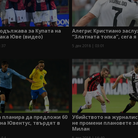
одължава за Купата на
Алегри: Кристиано засл
ака Юве (видео)
“Златната топка”, сега я
1:37
5 дек 2018 | 03:01
 планира да предложи 60
Убийството на журнали
 на Ювентус, твърдят в
не промени плановете за
Милан
1:54
5 дек 2018 | 16:49