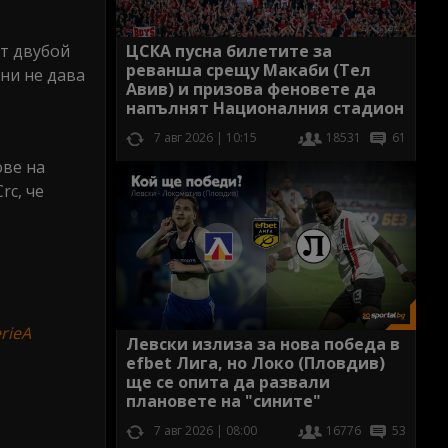
ят двубой
ЦСКА пусна билетите за
реванша срещу Макаби (Тел
ни не дава
Авив) и призова феновете да
напълнят Националния стадион
7 авг 2026 | 10:15
18531
61
ове на
rc, че
rieA
Левски излиза за нова победа в
efbet Лига, но Локо (Пловдив)
ще се опита да развали
плановете на "сините"
7 авг 2026 | 08:00
16776
53