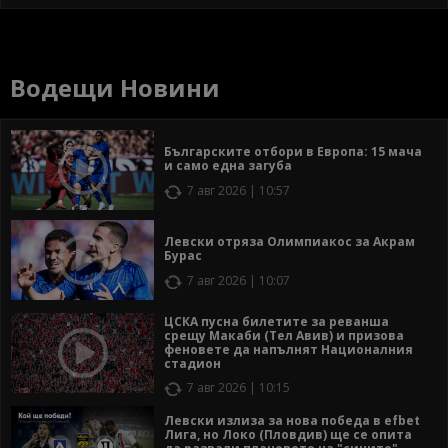
Водещи Новини
Българските отбори в Европа: 15 мача
и само една загуба
7 авг 2026 | 10:57
Левски отряза Олимпиакос за Акрам
Бурас
7 авг 2026 | 10:07
ЦСКА пусна билетите за реванша
срещу Макаби (Тел Авив) и призова
феновете да напълнят Националния
стадион
7 авг 2026 | 10:15
Левски излиза за нова победа в efbet
Лига, но Локо (Пловдив) ще се опита