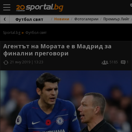
Футбол свят
Новини
Фотогалерии
Премиър Лийг
Sportal.bg
Футбол свят
Агентът на Мората е в Мадрид за
финални преговори
21 яну 2019 | 13:23
5185
1