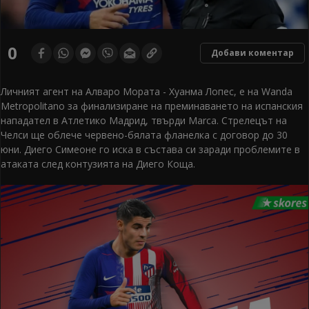
0
Добави коментар
Личният агент на Алваро Мората - Хуанма Лопес, е на Wanda
Metropolitano за финализиране на преминаването на испанския
нападател в Атлетико Мадрид, твърди Marca. Стрелецът на
Челси ще облече червено-бялата фланелка с договор до 30
юни. Диего Симеоне го иска в състава си заради проблемите в
атаката след контузията на Диего Коща.