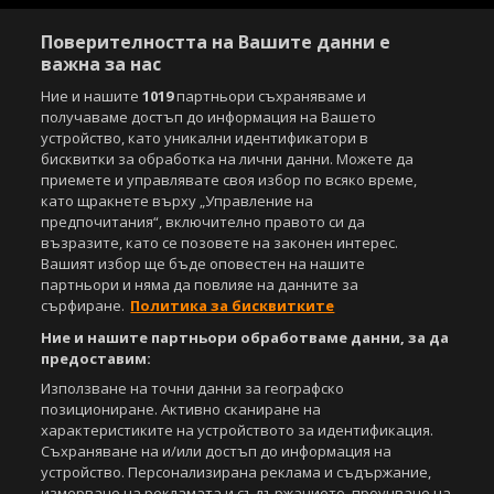
Поверителността на Вашите данни е
важна за нас
Ние и нашите
1019
партньори съхраняваме и
получаваме достъп до информация на Вашето
Copyright © 2007-2026 Агенция Спортал. Всички права запазени.
устройство, като уникални идентификатори в
Този уебсайт е собственост на
Sportal Media Group
бисквитки за обработка на лични данни. Можете да
приемете и управлявате своя избор по всяко време,
За нас
Екип
За рекламa
Общи условия
като щракнете върху „Управление на
Етични правила на НСС
Лични данни
предпочитания“, включително правото си да
възразите, като се позовете на законен интерес.
Управление на предпочитания
Вашият избор ще бъде оповестен на нашите
партньори и няма да повлияе на данните за
Съдържанието на този уеб сайт и технологиите, използвани в него, са
сърфиране.
Политика за бисквитките
под закрила на Закона за авторското право и сродните му права.
Всички статии, репортажи, интервюта и други текстови, графични и
Ние и нашите партньори обработваме данни, за да
видео материали, публикувани в сайта, са собственост на Агенция
предоставим:
Спортал, освен ако изрично е посочено друго. Допуска се
публикуване на текстови материали само след писмено съгласие на
Използване на точни данни за географско
Агенция Спортал, посочване на източника и добавяне на линк към
позициониране. Активно сканиране на
www.sportal.bg. Използването на графични и видео материали,
характеристиките на устройството за идентификация.
публикувани в сайта, е строго забранено. Нарушителите ще бъдат
Съхраняване на и/или достъп до информация на
санкционирани с цялата строгост на закона.
устройство. Персонализирана реклама и съдържание,
измерване на рекламата и съдържанието, проучване на