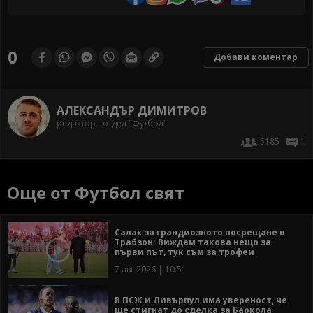
0
Добави коментар
АЛЕКСАНДЪР ДИМИТРОВ
редактор - отдел "Футбол"
5185
1
Още от Футбол свят
Салах за грандиозното посрещане в
Трабзон: Виждам такова нещо за
първи път, тук съм за трофеи
7 авг 2026 | 10:51
В ПСЖ и Ливърпул има увереност, че
ще стигнат до сделка за Баркола