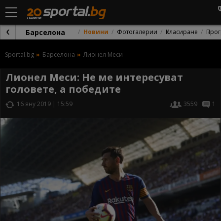
Барселона
Новини
Фотогалерии
Класиране
Прог
Sportal.bg
Барселона
Лионел Меси
Лионел Меси: Не ме интересуват
головете, а победите
16 яну 2019 | 15:59
3559
1