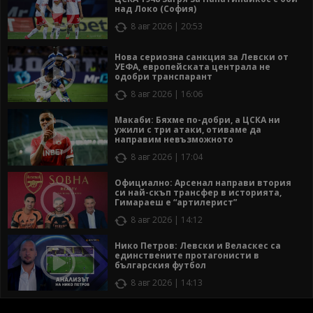
над Локо (София)
8 авг 2026 | 20:53
Нова сериозна санкция за Левски от
УЕФА, европейската централа не
одобри транспарант
8 авг 2026 | 16:06
Макаби: Бяхме по-добри, а ЦСКА ни
ужили с три атаки, отиваме да
направим невъзможното
8 авг 2026 | 17:04
Официално: Арсенал направи втория
си най-скъп трансфер в историята,
Гимараеш е “артилерист”
8 авг 2026 | 14:12
Нико Петров: Левски и Веласкес са
единствените протагонисти в
българския футбол
8 авг 2026 | 14:13