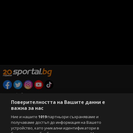
Copyright © 2007-2026 Агенция Спортал. Всички права запазени.
Този уебсайт е собственост на
Sportal Media Group
Поверителността на Вашите данни е
важна за нас
За нас
Екип
За рекламa
Общи условия
Ние и нашите
1019
партньори съхраняваме и
Етични правила на НСС
Лични данни
получаваме достъп до информация на Вашето
Управление на предпочитания
устройство, като уникални идентификатори в