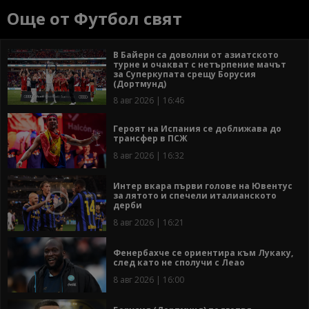
Още от Футбол свят
В Байерн са доволни от азиатското
турне и очакват с нетърпение мачът
за Суперкупата срещу Борусия
(Дортмунд)
8 авг 2026 | 16:46
Героят на Испания се доближава до
трансфер в ПСЖ
8 авг 2026 | 16:32
Интер вкара първи голове на Ювентус
за лятото и спечели италианското
дерби
8 авг 2026 | 16:21
Фенербахче се ориентира към Лукаку,
след като не сполучи с Леао
8 авг 2026 | 16:00