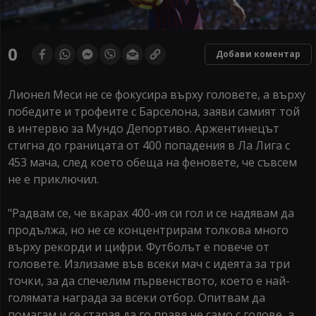
0
Добави коментар
Лионел Меси не се фокусира върху головете, а върху
победите и трофеите с Барселона, заяви самият той
в интервю за Мундо Депортиво. Аржентинецът
стигна до границата от 400 попадения в Ла Лига с
453 мача, след което обеща на феновете, че съвсем
не е приключил.
"Радвам се, че вкарах 400-ия си гол и се надявам да
продължа, но не се концентрирам толкова много
върху рекорди и цифри. Футболът е повече от
головете. Излизаме във всеки мач с идеята за три
точки, за да спечелим първенството, което е най-
голямата награда за всеки отбор. Опитвам да
помагам и се старая да го правя не само с голове, а