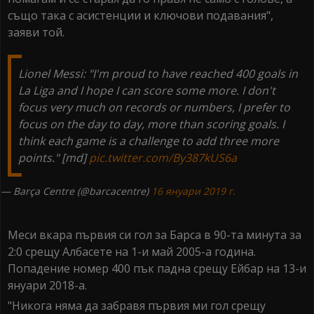
също така с асистенции и ключови подавания",
заяви той.
Lionel Messi: "I'm proud to have reached 400 goals in
La Liga and I hope I can score some more. I don't
focus very much on records or numbers, I prefer to
focus on the day to day, more than scoring goals. I
think each game is a challenge to add three more
points." [md]
pic.twitter.com/By387kUS6a
— Barça Centre (@barcacentre)
16 януари 2019 г.
Меси вкара първия си гол за Барса в 90-та минута за
2:0 срещу Албасете на 1-и май 2005-а година.
Попадение номер 400 пък падна срещу Ейбар на 13-и
януари 2018-а.
"Никога няма да забравя първия ми гол срещу