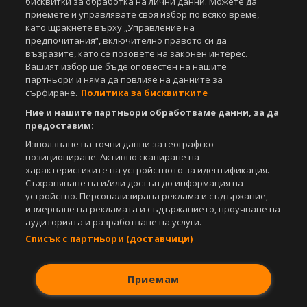
бисквитки за обработка на лични данни. Можете да
Съдържанието на този уеб сайт и технологиите, използвани в него, са
приемете и управлявате своя избор по всяко време,
под закрила на Закона за авторското право и сродните му права.
като щракнете върху „Управление на
Всички статии, репортажи, интервюта и други текстови, графични и
предпочитания“, включително правото си да
видео материали, публикувани в сайта, са собственост на Агенция
възразите, като се позовете на законен интерес.
Спортал, освен ако изрично е посочено друго. Допуска се
Вашият избор ще бъде оповестен на нашите
публикуване на текстови материали само след писмено съгласие на
партньори и няма да повлияе на данните за
Агенция Спортал, посочване на източника и добавяне на линк към
сърфиране.
Политика за бисквитките
www.sportal.bg. Използването на графични и видео материали,
публикувани в сайта, е строго забранено. Нарушителите ще бъдат
Ние и нашите партньори обработваме данни, за да
санкционирани с цялата строгост на закона.
предоставим:
Използване на точни данни за географско
Свали
БЕЗПЛАТНОТО
приложение за:
позициониране. Активно сканиране на
характеристиките на устройството за идентификация.
iOS
Android
Съхраняване на и/или достъп до информация на
устройство. Персонализирана реклама и съдържание,
Powered by:
измерване на рекламата и съдържанието, проучване на
аудиторията и разработване на услуги.
Списък с партньори (доставчици)
Приемам