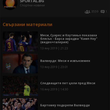
SPORTAL.BG
Спортни новини
3559
1
Свързани материали
Меси, Суарес и Коутиньо показаха
блясък - Барса зарадва "Камп Ноу"
(видео+галерия)
13 яну 2019 | 21:23
Валверде: Меси е извънземен
13 яну 2019 | 23:01
Следващите пет цели пред Меси
16 яну 2019 | 14:30
Бартомеу подкрепи Валверде