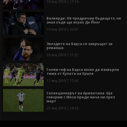
16 яну 2019 | 17:16
Валверде: Не предричам бъдещето, не
зная къде ще играе Де Йонг
16 яну 2019 | 20:07
Звездите на Барса се завръщат за
реванша
16 яну 2019 | 21:27
Голям гаф на Барса може да изхвърли
тима от Купата на Краля
17 яну 2019 | 17:43
Селекционерът на Аржентина: Ще
говорим с Меси преди мача ни през
март
25 яну 2019 | 18:18