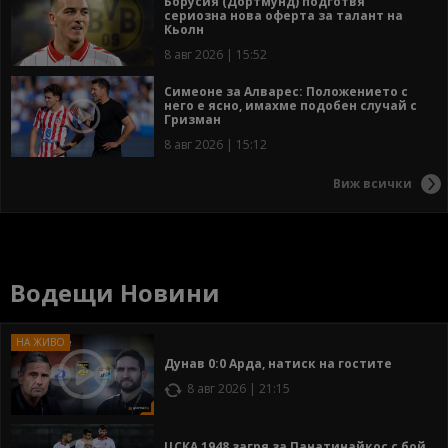
Борусия (Дортмунд) подготвя
сериозна нова оферта за талант на
Кьолн
8 авг 2026 | 15:52
Симеоне за Алварес: Положението с
него е ясно, имахме подобен случай с
Гризман
8 авг 2026 | 15:12
Виж всички
Водещи Новини
Дунав 0:0 Арда, натиск на гостите
8 авг 2026 | 21:15
ЦСКА 1948 загря за Панатинайкос с бой