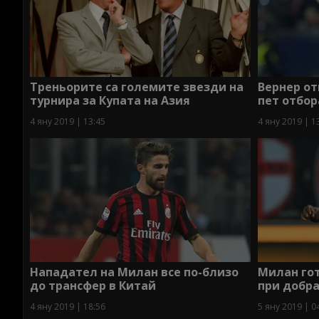
Треньорите са големите звезди на
Вернер от
турнира за Купата на Азия
пет отбор
4 яну 2019 | 13:45
4 яну 2019 | 1
Нападател на Милан все по-близо
Милан гот
до трансфер в Китай
при добр
4 яну 2019 | 18:56
5 яну 2019 | 0