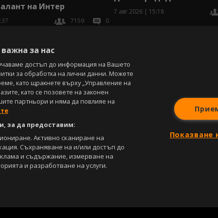
алант на Интер
7 авг 2026 | 15:18
:37
7159
0
В
важна за нас
учаваме достъп до информация на Вашето
витки за обработка на лични данни. Можете
реме, като щракнете върху „Управление на
зите, като се позовете на законен
шите партньори и няма да повлияе на
Прие
ите
, за да предоставим:
Показване 
циониране. Активно сканиране на
кация. Съхраняване на и/или достъп до
еклама и съдържание, измерване на
орията и разработване на услуги.