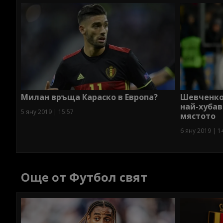
Милан връща Караско в Европа?
Шевченко:
най-хубав
5 яну 2019 | 15:57
мястото
6 яну 2019 | 1
Още от Футбол свят