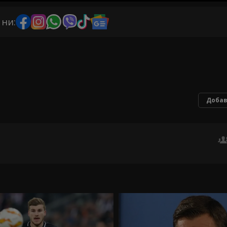
 ни:
Добав