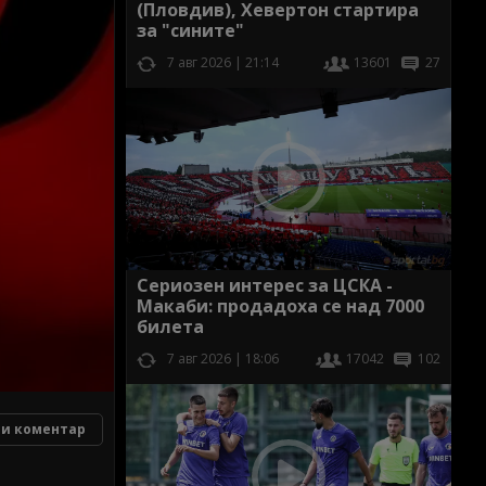
(Пловдив), Хевертон стартира
за "сините"
7 авг 2026 | 21:14
13601
27
Сериозен интерес за ЦСКА -
Макаби: продадоха се над 7000
билета
7 авг 2026 | 18:06
17042
102
и коментар