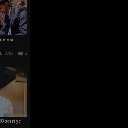
т към
3793
2
 Ювентус