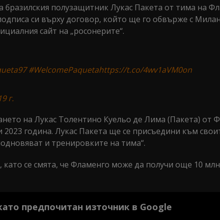
 бразилския полузащитник Лукас Пакета от тима на Фл
подписа си върху договор, който ще го обвърже с Милан
ициалния сайт на „росонерите“.
ueta97
#WelcomePaqueta
https://t.co/4wv1aVM0on
9 г.
нето на Лукас Толентино Куельо де Лима (Пакета) от Ф
 2023 година. Лукас Пакета ще се присъедини към свои
подновяват и тренировките на тима“.
, като се смята, че Фламенго може да получи още 10 млн
 като предпочитан източник в Google