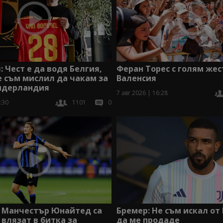
: Чест е да водя Белгия,
Феран Торес с голям жес
 съм мислил да чакам за
Валенсия
Нидерландия
7 авг 2026 | 16:28
:30
1101
0
и Манчестър Юнайтед са
Бремер: Не съм искал от
 влязат в битка за
да ме продаде