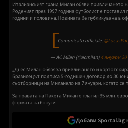
Италианският гранд Милан обяви привличането на
Роденият през 1997 година футболист е поставил 
години и половина. Новината бе публикувана в оф
Comunicato ufficiale:
@LucasPaq
— AC Milan (@acmilan)
4 януари 201
„Днес Милан обявява привличането и картотекира
Бразилецът подписа 5-годишен договор до 30 юни
съотборници на Миланело на 7 януари, когато се 
За правата на Пакета Милан е платил 35 млн. евро
формата на бонуси.
Добави Sportal.bg