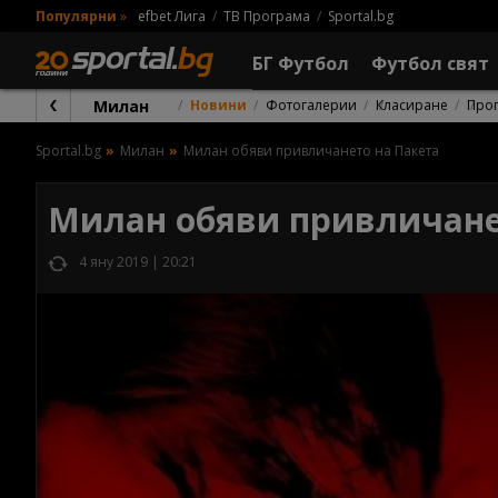
Популярни
»
efbet Лига
ТВ Програма
Sportal.bg
БГ Футбол
Футбол свят
Милан
Новини
Фотогалерии
Класиране
Про
Sportal.bg
Милан
Милан обяви привличането на Пакета
Милан обяви привличане
4 яну 2019 | 20:21