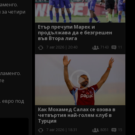
аменго.
 за четири
Етър пречупи Марек и
продължава да е безгрешен
във Втора лига
7 авг 2026 | 20:40
7143
11
ламенго.
те
. евро под
Как Мохамед Салах се озова в
четвъртия най-голям клуб в
Турция
7 авг 2026 | 18:31
8051
15