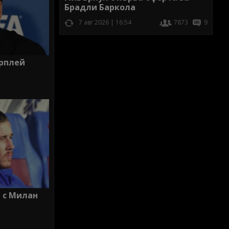
Брадли Баркола
7 авг 2026 | 16:54
7873
9
ърплей
 с Милан