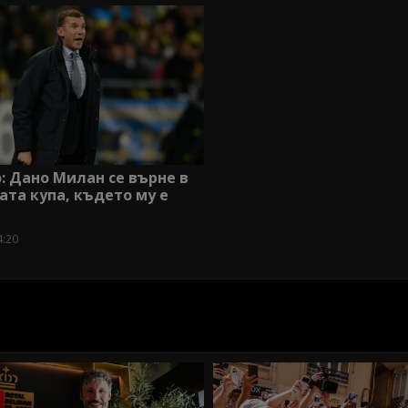
 Дано Милан се върне в
ата купа, където му е
4:20