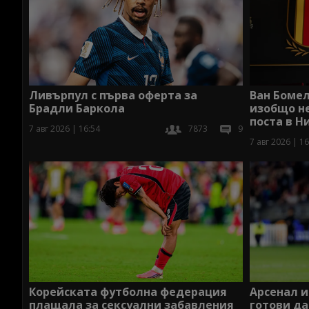
Ливърпул с първа оферта за
Ван Бомел
Брадли Баркола
изобщо не
поста в 
7 авг 2026 | 16:54
7873
9
7 авг 2026 | 16
Корейската футболна федерация
Арсенал 
плащала за сексуални забавления
готови да