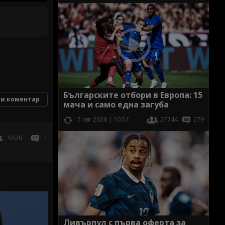
Българските отбори в Европа: 15
и коментар
мача и само една загуба
7 авг 2026 | 10:57
27744
279
5526
1
Ливърпул с първа оферта за