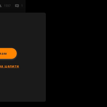
1557
1
иж всички
мам
на целите