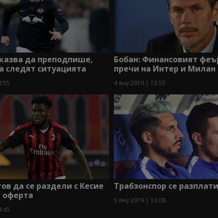
казва да преподпише,
Бобан: Финансовият фе
а следят ситуацията
пречи на Интер и Милан
3:55
4 яну 2019 | 13:55
ов да се раздели с Кесие
Трабзонспор се разплати
а оферта
5 яну 2019 | 13:08
4:45