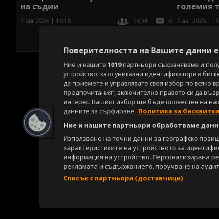
на съдии
големия т
7 авг 2026 | 16:18
1604
0
7 авг 2026 | 15
Поверителността на Вашите данни е 
Ние и нашите
1019
партньори съхраняваме и пол
устройство, като уникални идентификатори в биск
да приемете и управлявате своя избор по всяко в
предпочитания“, включително правото си да възра
интерес. Вашият избор ще бъде оповестен на на
данните за сърфиране.
Политика за бисквитк
Ние и нашите партньори обработваме данни
Използване на точни данни за географско пози
характеристиките на устройството за идентифи
информация на устройство. Персонализирана р
рекламата и съдържанието, проучване на аудит
Списък с партньори (доставчици)