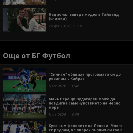
Национал заведе модел в Тайланд
(снимки)
28 дек 2019 | 11:18
Още от БГ Футбол
"Сините" обявиха програмата си до
реванша с Кайрат
8 авг 2026 | 10:46
Мачът срещу Лудогорец може да
повдигне самочувствието на Черно
море
8 авг 2026 | 10:25
Кусо към феновете на Левски: Много
се радвам, че вкарах първия си гол с