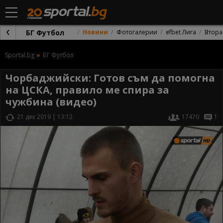
БГ Футбол
Новини
Фотогалерии
efbet Лига
Втора
Sportal.bg
БГ Футбол
Чорбаджийски: Готов съм да помогна
на ЦСКА, правило ме спира за
чужбина (видео)
21 дек 2019 | 13:12
17470
1