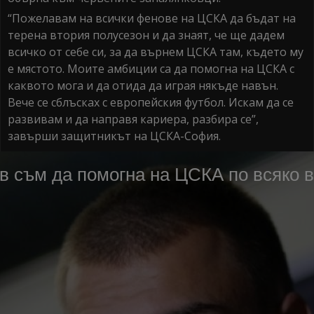
“Пожелавам на всички фенове на ЦСКА да бъдат на
терена втория полусезон и да знаят, че ще дадем
всичко от себе си, за да върнем ЦСКА там, където му
е мястото. Моите амбиции са да помогна на ЦСКА с
каквото мога и да отида да играя някъде навън.
Вече се сблъсках с европейския футбол. Искам да се
развивам и да направя кариера, разбира се”,
завърши защитникът на ЦСКА-София.