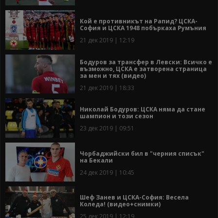
Кой е противникът на Рапид? ЦСКА-
София и ЦСКА 1948 побъркаха Румъния
21 дек 2019 | 12:19
Бодуров за трансфер в Левски: Всичко е
възможно, ЦСКА е затворена страница
за мен и тях (видео)
21 дек 2019 | 18:33
Николай Бодуров: ЦСКА няма да стане
шампион и този сезон
23 дек 2019 | 09:51
Чорбаджийски бил в "черния списък"
на Бекали
24 дек 2019 | 10:45
Шеф Занев и ЦСКА-София: Весела
Коледа! (видео+снимки)
25 дек 2019 | 12:19