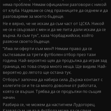
няма проблем. Нямам официални разговори с никой
от клуба. Надявам се след празниците да седнем и да
разговаряме за моето бъдеще.
Не е вярно, че не искам да съм част от ЦСКА. Никой
не се е свързвал с мен и да ме пита дали искам да се
върна. Аз съм тук”, каза Чорбаджийски, който
разясни своето бъдеще.
“Има ли оферти към мен?! Нямам право да се
състезавам за трети футболен отбор през тази
година. Най-вероятно щях да продължа да играя зад
граница, но това спира много неща. Ще видим. Най-
вероятно до лятото ще остана тук.
Отборът започна да набира сила. Държа контакт с
колегите си и те са много доволни от работата,
която се върши. Трябва да се продължи по същия
начин.
Разбира се, че можем да настигнем Лудогорец.
Казвал съм, че във футбола може да се случи