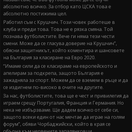
абсолютно всичко. За отбор като ЦСКА това е
абсолютно постижима цел.
Работил съм с Крушчич. Този човек работеше в
клуба и преди това. Това не е рязка смяна. Той
познава футболистите. Вече ги няма тези чести
смени. Може да се гласува доверие на Крушчич”,
обясни защитникът, който коментира и шансовете
на България за класиране на Евро 2020.
“Имаме сили да се класираме на европейското и
апелирам за подкрепа, защото България е
зажадняла за спорт. Можем да се вземем в ръце и да
се издигнем по-високо в очите на другите.
За нас, футболистите, това ще е чест и привилегия да
играем срещу Португалия, Франция и Германия. Но
нека не избързваме. Ще дадем всичко от себе си,
защото всеки един от нас мечтае да играе на голям
форум”, обяви Чорбаджийски, който в края се
обърна към червените запалянковци.