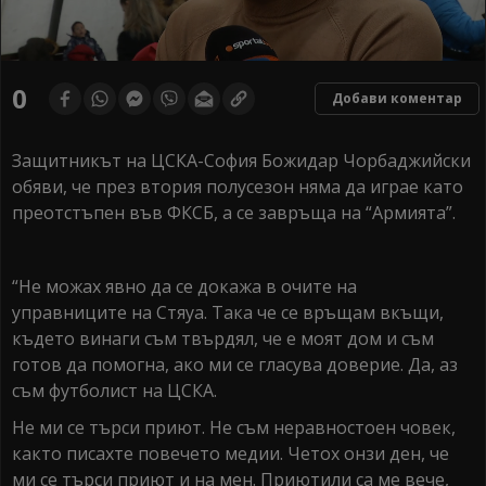
0
seconds
0
Добави коментар
of
0
seconds
Защитникът на ЦСКА-София Божидар Чорбаджийски
обяви, че през втория полусезон няма да играе като
преотстъпен във ФКСБ, а се завръща на “Армията”.
“Не можах явно да се докажа в очите на
управниците на Стяуа. Така че се връщам вкъщи,
където винаги съм твърдял, че е моят дом и съм
готов да помогна, ако ми се гласува доверие. Да, аз
съм футболист на ЦСКА.
Не ми се търси приют. Не съм неравностоен човек,
както писахте повечето медии. Четох онзи ден, че
ми се търси приют и на мен. Приютили са ме вече,