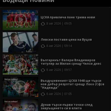
ЦСКА привлича поне трима нови
8 авг 2026 | 09:05
Левски постави цена на Вуцов
8 авг 2026 | 09:14
Българинът Валери Владимиров
титуляр за Милан срещу Челси днес
8 авг 2026 | 09:57
Въодушевеният ЦСКА 1948 ще търси
нов добър резултат срещу Локо (Сф) в
"Надежда"
8 авг 2026 | 07:05
Дунав търси първи точки след
завръщането си в елита