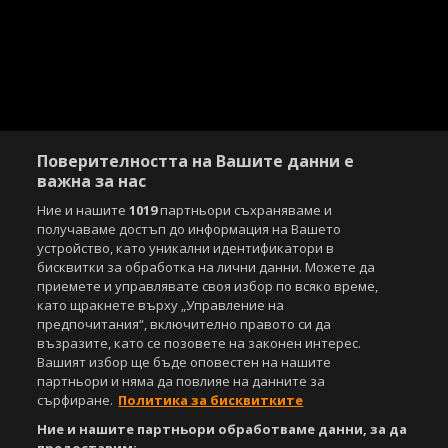
Поверителността на Вашите данни е
важна за нас
Ние и нашите
1019
партньори съхраняваме и
получаваме достъп до информация на Вашето
устройство, като уникални идентификатори в
бисквитки за обработка на лични данни. Можете да
приемете и управлявате своя избор по всяко време,
като щракнете върху „Управление на
предпочитания“, включително правото си да
възразите, като се позовете на законен интерес.
Вашият избор ще бъде оповестен на нашите
партньори и няма да повлияе на данните за
сърфиране.
Политика за бисквитките
Ние и нашите партньори обработваме данни, за да