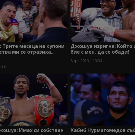
: Трите месеца на купони
Джошуа изригна: Който и
ства ми се отразиха...
бие с мен, да се обади!
8 дек 2019 | 13:34
2:38
жошуа: Имах си собствен
Хабиб Нурмагомедов съ