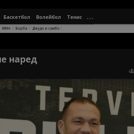
Баскетбол
Волейбол
Тенис
ММА
Борба
Джудо и самбо
ме наред