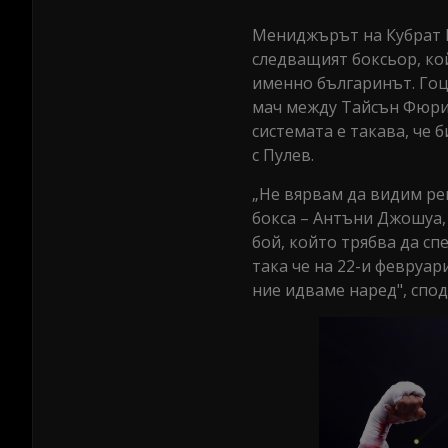
Мениджърът на Кубрат П
следващият боксьор, ко
именно българинът. Гоц
мач между Тайсън Фюри
системата е такава, че б
с Пулев.
„Не вярвам да видим ре
бокса – Антъни Джошуа,
бой, който трябва да сп
така че на 22-и февруар
ние идваме наред", спо