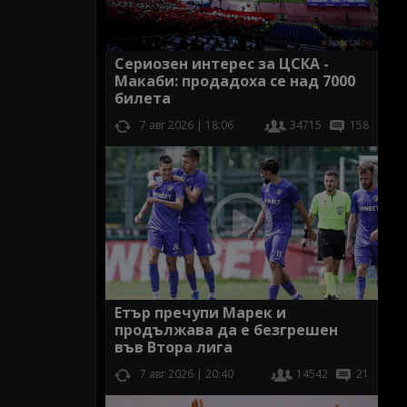
Сериозен интерес за ЦСКА -
Макаби: продадоха се над 7000
билета
7 авг 2026 | 18:06
34715
158
Етър пречупи Марек и
продължава да е безгрешен
във Втора лига
7 авг 2026 | 20:40
14542
21