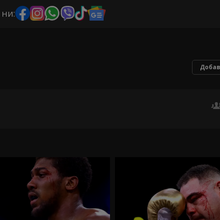
 ни:
Добав