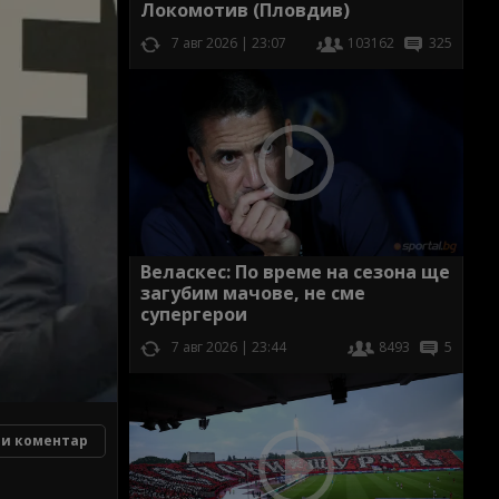
Локомотив (Пловдив)
7 авг 2026 | 23:07
103162
325
Веласкес: По време на сезона ще
загубим мачове, не сме
супергерои
7 авг 2026 | 23:44
8493
5
и коментар