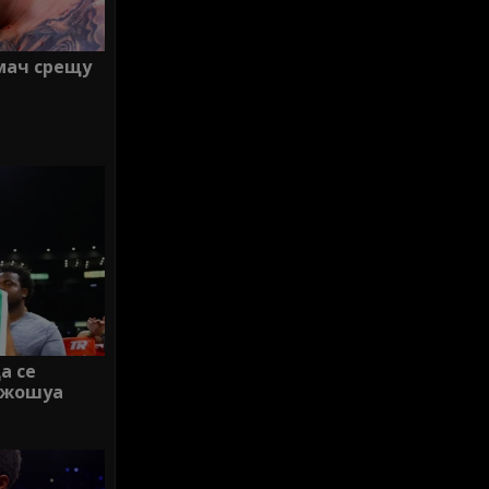
 мач срещу
а се
Джошуа