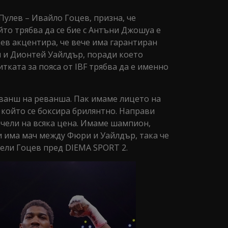
улев – Ивайло Гоцев, призна, че
йто трябва да се бие с Антъни Джошуа е
ев акцентира, че вече има гарантиран
 и Дионтей Уайлдър, поради което
итката за пояса от IBF трябва да е именно
ванш на реванша. Пак имаме лицето на
 който се боксира брилянтно. Направи
ечели на всяка цена. Имаме шампион,
и има мач между Фюри и Уайлдър, така че
дели Гоцев пред DIEMA SPORT 2.