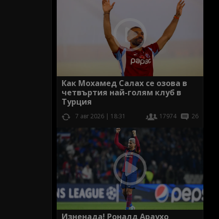
Как Мохамед Салах се озова в
четвъртия най-голям клуб в
Турция
7 авг 2026 | 18:31
17974
26
Изненада! Роналд Араухо