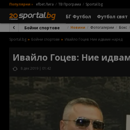
Популярни
»
efbet Лига
ТВ Програма
Sportal.bg
БГ Футбол
Футбол свят
Бойни спортове
Новини
Фотогалерии
Бокс
Sportal.bg
Бойни спортове
Ивайло Гоцев: Ние идваме наред
Ивайло Гоцев: Ние идва
8 дек 2019 | 01:42