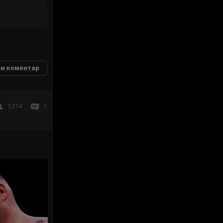
и коментар
5374
1