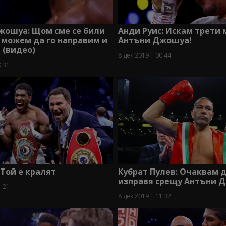
жошуа: Щом сме се били
Анди Руис: Искам трети
 можем да го направим и
Антъни Джошуа!
 (видео)
8 дек 2019 | 00:44
0:31
 Той е кралят
Кубрат Пулев: Очаквам д
изправя срещу Антъни 
1:21
8 дек 2019 | 11:32