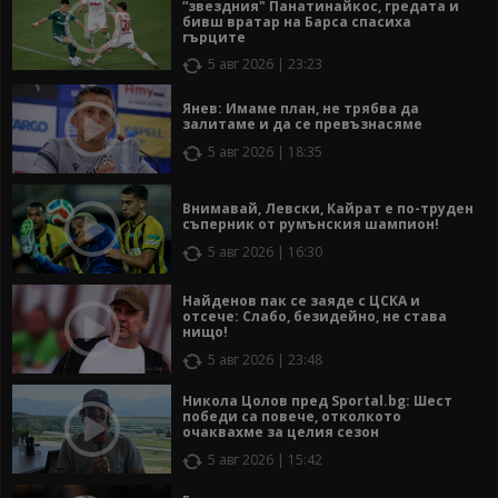
“звездния" Панатинайкос, гредата и
бивш вратар на Барса спасиха
гърците
5 авг 2026 | 23:23
Янев: Имаме план, не трябва да
залитаме и да се превъзнасяме
5 авг 2026 | 18:35
Внимавай, Левски, Кайрат е по-труден
съперник от румънския шампион!
5 авг 2026 | 16:30
Найденов пак се заяде с ЦСКА и
отсече: Слабо, безидейно, не става
нищо!
5 авг 2026 | 23:48
Никола Цолов пред Sportal.bg: Шест
победи са повече, отколкото
очаквахме за целия сезон
5 авг 2026 | 15:42