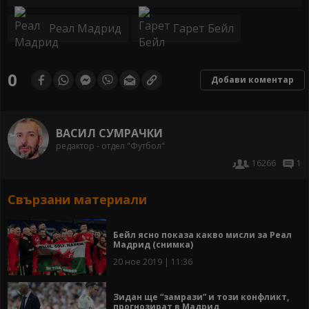
Реал Мадрид
Гарет Бейл
0
Добави коментар
ВАСИЛ СУМРАЧКИ
редактор - отдел "Футбол"
16266
1
Свързани материали
Бейл ясно показа какво мисли за Реал
Мадрид (снимка)
20 ное 2019 | 11:36
Зидан ще “замрази” и този конфликт,
прогнозират в Мадрид