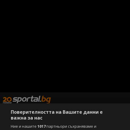
Поверителността на Вашите данни е
важна за нас
Copyright © 2007-2026 Агенция Спортал. Всички права запазени.
Ние и нашите
1017
партньори съхраняваме и
Този уебсайт е собственост на
Sportal Media Group