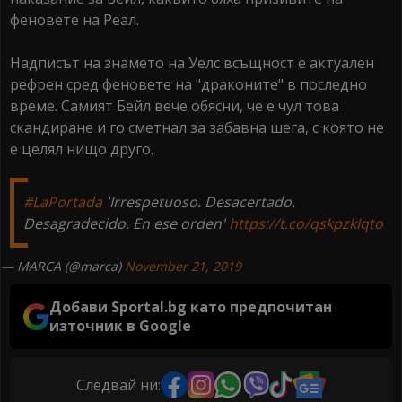
феновете на Реал.
Надписът на знамето на Уелс всъщност е актуален
рефрен сред феновете на "драконите" в последно
време. Самият Бейл вече обясни, че е чул това
скандиране и го сметнал за забавна шега, с която не
е целял нищо друго.
#LaPortada
'Irrespetuoso. Desacertado.
Desagradecido. En ese orden'
https://t.co/qskpzkIqto
— MARCA (@marca)
November 21, 2019
Добави Sportal.bg като предпочитан
източник в Google
Следвай ни: