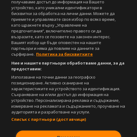
получаваме достъп до информация на Вашето
устройство, като уникални идентификатори в
За нас
Екип
За рекламa
Общи условия
бисквитки за обработка на лични данни. Можете да
Етични правила на НСС
Лични данни
приемете и управлявате своя избор по всяко време,
Управление на предпочитания
като щракнете върху „Управление на
предпочитания“, включително правото си да
Съдържанието на този уеб сайт и технологиите, използвани в него, са
възразите, като се позовете на законен интерес.
под закрила на Закона за авторското право и сродните му права.
Вашият избор ще бъде оповестен на нашите
Всички статии, репортажи, интервюта и други текстови, графични и
партньори и няма да повлияе на данните за
видео материали, публикувани в сайта, са собственост на Агенция
сърфиране.
Политика за бисквитките
Спортал, освен ако изрично е посочено друго. Допуска се
публикуване на текстови материали само след писмено съгласие на
Ние и нашите партньори обработваме данни, за да
Агенция Спортал, посочване на източника и добавяне на линк към
предоставим:
www.sportal.bg. Използването на графични и видео материали,
Използване на точни данни за географско
публикувани в сайта, е строго забранено. Нарушителите ще бъдат
позициониране. Активно сканиране на
санкционирани с цялата строгост на закона.
характеристиките на устройството за идентификация.
Съхраняване на и/или достъп до информация на
Свали
БЕЗПЛАТНОТО
приложение за:
устройство. Персонализирана реклама и съдържание,
измерване на рекламата и съдържанието, проучване на
iOS
Android
аудиторията и разработване на услуги.
Списък с партньори (доставчици)
Powered by: