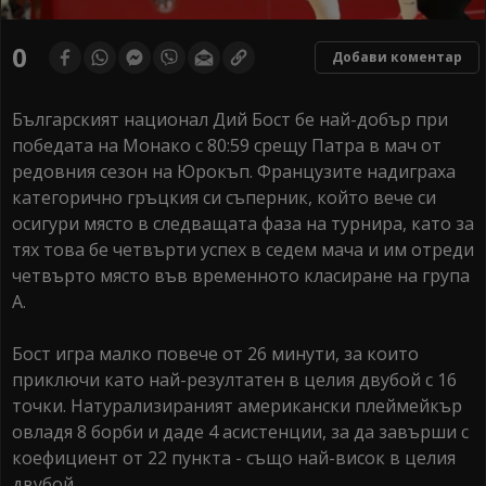
0
Добави коментар
Българският национал Дий Бост бе най-добър при
победата на Монако с 80:59 срещу Патра в мач от
редовния сезон на Юрокъп. Французите надиграха
категорично гръцкия си съперник, който вече си
осигури място в следващата фаза на турнира, като за
тях това бе четвърти успех в седем мача и им отреди
четвърто място във временното класиране на група
А.
Бост игра малко повече от 26 минути, за които
приключи като най-резултатен в целия двубой с 16
точки. Натурализираният американски плеймейкър
овладя 8 борби и даде 4 асистенции, за да завърши с
коефициент от 22 пункта - също най-висок в целия
двубой.