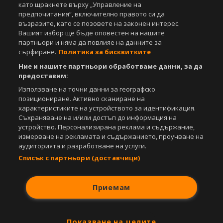
като щракнете върху „Управление на
предпочитания“, включително правото си да
За нас
Екип
За рекламa
Общи условия
възразите, като се позовете на законен интерес.
Етични правила на НСС
Лични данни
Вашият избор ще бъде оповестен на нашите
Управление на предпочитания
партньори и няма да повлияе на данните за
сърфиране.
Политика за бисквитките
Съдържанието на този уеб сайт и технологиите, използвани в него, са
под закрила на Закона за авторското право и сродните му права.
Ние и нашите партньори обработваме данни, за да
Всички статии, репортажи, интервюта и други текстови, графични и
предоставим:
видео материали, публикувани в сайта, са собственост на Агенция
Използване на точни данни за географско
Спортал, освен ако изрично е посочено друго. Допуска се
позициониране. Активно сканиране на
публикуване на текстови материали само след писмено съгласие на
характеристиките на устройството за идентификация.
Агенция Спортал, посочване на източника и добавяне на линк към
Съхраняване на и/или достъп до информация на
www.sportal.bg. Използването на графични и видео материали,
устройство. Персонализирана реклама и съдържание,
публикувани в сайта, е строго забранено. Нарушителите ще бъдат
измерване на рекламата и съдържанието, проучване на
санкционирани с цялата строгост на закона.
аудиторията и разработване на услуги.
Свали
БЕЗПЛАТНОТО
приложение за:
Списък с партньори (доставчици)
iOS
Android
Приемам
Powered by:
Показване на целите