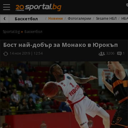
Баскетбол
Новини
Фотогалерии
Sesame НБЛ
НБ
Sportal.bg
Баскетбол
Бост най-добър за Монако в Юрокъп
14 ное 2019 | 12:54
3206
1