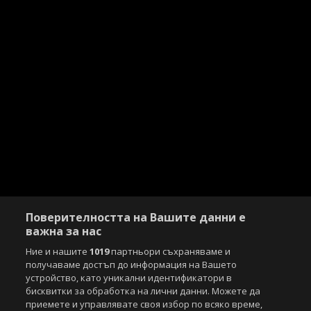
Поверителността на Вашите данни е
важна за нас
Ние и нашите
1019
партньори съхраняваме и
получаваме достъп до информация на Вашето
устройство, като уникални идентификатори в
бисквитки за обработка на лични данни. Можете да
Copyright © 2007-2026 Агенция Спортал. Всички права запазени.
приемете и управлявате своя избор по всяко време,
Този уебсайт е собственост на
Sportal Media Group