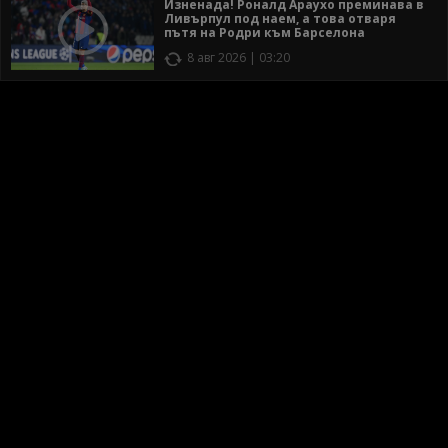
Изненада! Роналд Араухо преминава в
Ливърпул под наем, а това отваря
пътя на Родри към Барселона
8 авг 2026 | 03:20