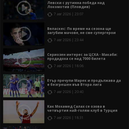
Левски с рутинна победа над
Локомотив (Пловдив)
7 авг 2026 | 23:07
Веласкес: По време на сезона ще
загубим мачове, не сме супергерои
7 авг 2026 | 23:44
Сериозен интерес за ЦСКА - Макаби:
продадоха се над 7000 билета
7 авг 2026 | 18:06
Етър пречупи Марек и продължава да
е безгрешен във Втора лига
7 авг 2026 | 20:40
Как Мохамед Салах се озова в
четвъртия най-голям клуб в Турция
7 авг 2026 | 18:31