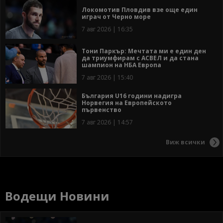
Локомотив Пловдив взе още един
играч от Черно море
7 авг 2026 | 16:35
Тони Паркър: Мечтата ми е един ден
да триумфирам с АСВЕЛ и да стана
шампион на НБА Европа
7 авг 2026 | 15:40
България U16 години надигра
Норвегия на Европейското
първенство
7 авг 2026 | 14:57
Виж всички
Водещи Новини