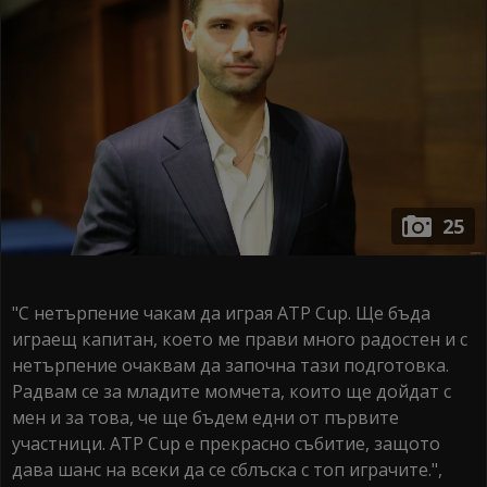
25
"С нетърпение чакам да играя ATP Cup. Ще бъда
играещ капитан, което ме прави много радостен и с
нетърпение очаквам да започна тази подготовка.
Радвам се за младите момчета, които ще дойдат с
мен и за това, че ще бъдем едни от първите
участници. ATP Cup е прекрасно събитие, защото
дава шанс на всеки да се сблъска с топ играчите.",