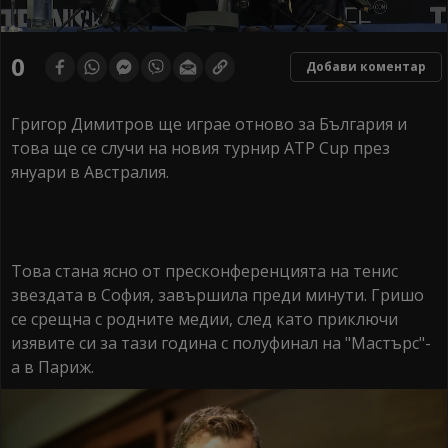
0
seconds
0
Добави коментар
of
0
seconds
Григор Димитров ще играе отново за България и
това ще се случи на новия турнир АТР Cup през
януари в Австралия.
Това стана ясно от пресконференцията на тенис
звездата в София, завършила преди минути. Гришо
се срещна с родните медии, след като приключи
изявите си за тази година с полуфинал на "Мастърс"-
а в Париж.