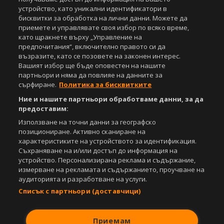
устройство, като уникални идентификатори в
бисквитки за обработка на лични данни. Можете да
приемете и управлявате своя избор по всяко време,
като щракнете върху „Управление на
предпочитания“, включително правото си да
възразите, като се позовете на законен интерес.
Вашият избор ще бъде оповестен на нашите
партньори и няма да повлияе на данните за
сърфиране.
Политика за бисквитките
Ние и нашите партньори обработваме данни, за да
предоставим:
Използване на точни данни за географско
позициониране. Активно сканиране на
характеристиките на устройството за идентификация.
Съхраняване на и/или достъп до информация на
устройство. Персонализирана реклама и съдържание,
измерване на рекламата и съдържанието, проучване на
аудиторията и разработване на услуги.
Списък с партньори (доставчици)
Приемам