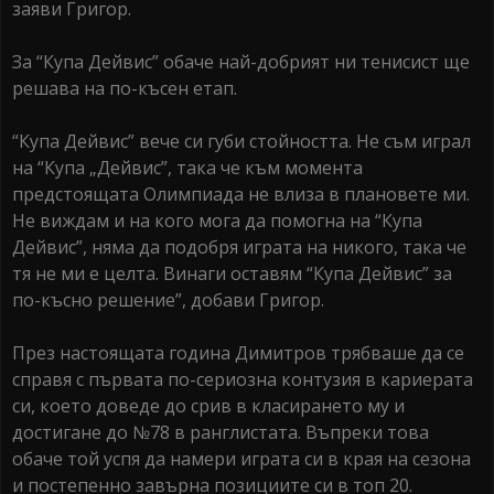
заяви Григор.
За “Купа Дейвис” обаче най-добрият ни тенисист ще
решава на по-късен етап.
“Купа Дейвис” вече си губи стойността. Не съм играл
на “Купа „Дейвис”, така че към момента
предстоящата Олимпиада не влиза в плановете ми.
Не виждам и на кого мога да помогна на “Купа
Дейвис”, няма да подобря играта на никого, така че
тя не ми е целта. Винаги оставям “Купа Дейвис” за
по-късно решение”, добави Григор.
През настоящата година Димитров трябваше да се
справя с първата по-сериозна контузия в кариерата
си, което доведе до срив в класирането му и
достигане до №78 в ранглистата. Въпреки това
обаче той успя да намери играта си в края на сезона
и постепенно завърна позициите си в топ 20.