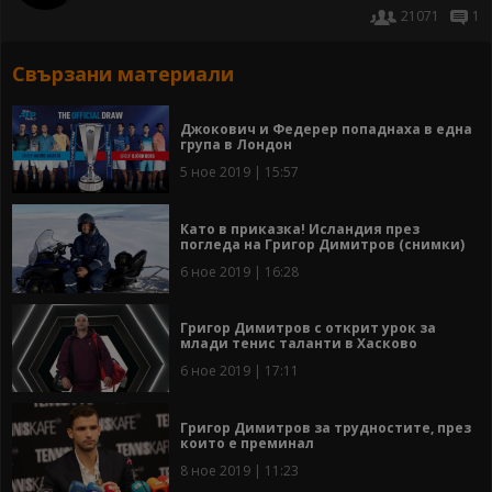
21071
1
Свързани материали
Джокович и Федерер попаднаха в една
група в Лондон
5 ное 2019 | 15:57
Като в приказка! Исландия през
погледа на Григор Димитров (снимки)
6 ное 2019 | 16:28
Григор Димитров с открит урок за
млади тенис таланти в Хасково
6 ное 2019 | 17:11
Григор Димитров за трудностите, през
които е преминал
8 ное 2019 | 11:23