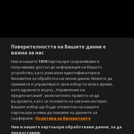
Поверителността на Вашите данни е
важна за нас
Ние и нашите
1019
партньори съхраняваме и
получаваме достъп до информация на Вашето
устройство, като уникални идентификатори в
бисквитки за обработка на лични данни. Можете да
приемете и управлявате своя избор по всяко време,
като щракнете върху „Управление на
предпочитания“, включително правото си да
възразите, като се позовете на законен интерес.
Copyright © 2007-2026 Агенция Спортал. Всички права запазени.
Вашият избор ще бъде оповестен на нашите
Този уебсайт е собственост на
Sportal Media Group
партньори и няма да повлияе на данните за
сърфиране.
Политика за бисквитките
За нас
Екип
За рекламa
Общи условия
Ние и нашите партньори обработваме данни, за да
Етични правила на НСС
Лични данни
предоставим: