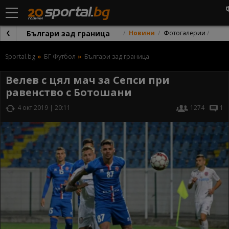
Българи зад граница
Новини
Фотогалерии
Sportal.bg
БГ Футбол
Българи зад граница
Велев с цял мач за Сепси при
равенство с Ботошани
4 окт 2019 | 20:11
1274
1