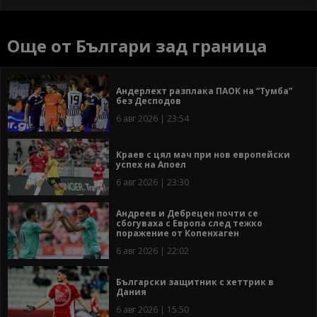
Още от Българи зад граница
Андерлехт разплака ПАОК на “Тумба”
без Десподов
6 авг 2026 | 23:54
Краев с цял мач при нов европейски
успех на Апоел
6 авг 2026 | 23:30
Андреев и Дебрецен почти се
сбогуваха с Европа след тежко
поражение от Копенхаген
6 авг 2026 | 22:02
Български защитник с хеттрик в
Дания
6 авг 2026 | 15:50