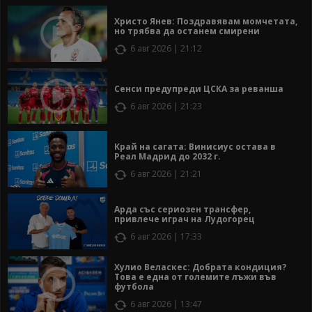
Христо Янев: Поздравявам момчетата,
но трябва да останем смирени
6 авг 2026 | 21:12
Сенси предупреди ЦСКА за реванша
6 авг 2026 | 21:23
Край на сагата: Винисиус остава в
Реал Мадрид до 2032 г.
6 авг 2026 | 21:21
Арда със сериозен трансфер,
привлече играч на Лудогорец
6 авг 2026 | 17:33
Хулио Веласкес: Добрата кондиция?
Това е една от големите лъжи във
футбола
6 авг 2026 | 13:47