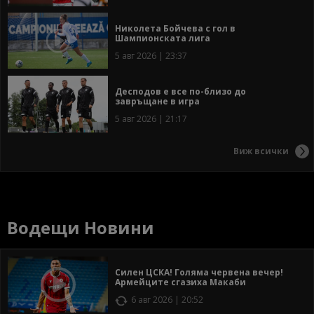
Николета Бойчева с гол в
Шампионската лига
5 авг 2026 | 23:37
Десподов е все по-близо до
завръщане в игра
5 авг 2026 | 21:17
Виж всички
Водещи Новини
Силен ЦСКА! Голяма червена вечер!
Армейците сгазиха Макаби
6 авг 2026 | 20:52