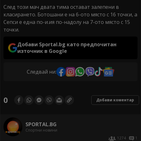
След този мач двата тима остават залепени в
класирането. Ботошани е на 6-ото място с 16 точки, а
Сепси е една по-и.ия по-надолу на 7-ото място с 15
точки.
Добави Sportal.bg като предпочитан
източник в Google
Следвай ни:
0
Добави коментар
SPORTAL.BG
Спортни новини
1274
1