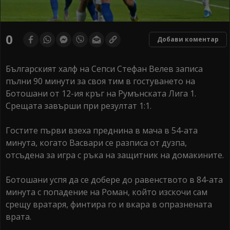
0
Добави коментар
Българският халф на Сепси Стефан Велев записа
пълни 90 минути за своя тим в гостуването на
Ботошани от 12-ия кръг на Румънската Лига 1.
Срещата завърши при резултат 1:1.
Гостите първи взеха преднина в мача в 54-ата
минута, когато Васвари се разписа от дузпа,
отсъдена за игра с ръка на защитник на домакините.
Ботошани успя да се добере до равенството в 84-ата
минута с попадение на Роман, който изскочи сам
срещу вратаря, финтира го и вкара в опразнената
врата.