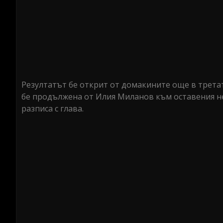
Резултатът бе открит от домакините още в трета
бе продължена от Илия Миланов към оставения н
разписа с глава.