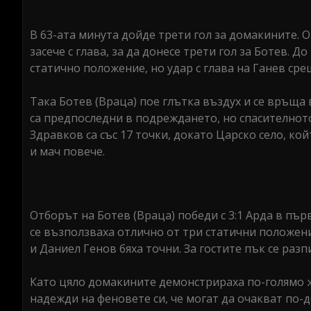
В 63-ата минута дойде трети гол за домакините. 
засече с глава, за да донесе трети гол за Ботев. 
статично положение, но удар с глава на Ганев сре
Така Ботев (Враца) пое глътка въздух и се връща 
са предпоследни в подреждането, но спасителното
Здравков са със 17 точки, докато Царско село, кой
и мач повече.
Отборът на Ботев (Враца) победи с 3:1 Арда в пър
се възползваха отлично от три статични положения
и Даниел Генов бяха точни. За гостите пък се раз
Като цяло домакините демонстрираха по-голямо ж
надежди на феновете си, че могат да очакват по-