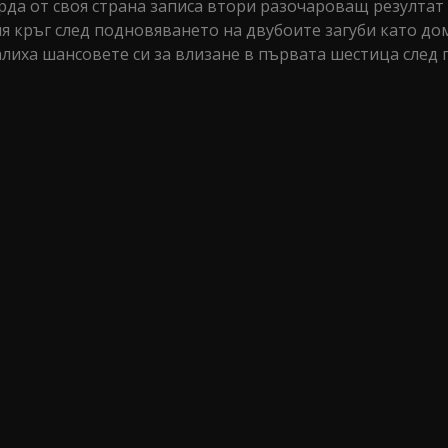
Арда от своя страна записа втори разочароващ резултат
я кръг след подновяването на двубоите загуби като до
лиха шансовете си за влизане в първата шестица след 