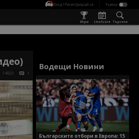
Вход / Регистрирай се
Игри
LiveScore
Търсене
идео)
Водещи Новини
14623
1
Българските отбори в Европа: 15