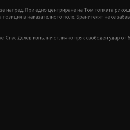
зе напред. При едно центриране на Том топката рикош
а позиция в наказателното поле. Бранителят не се заба
не. Спас Делев изпълни отлично пряк свободен удар от 