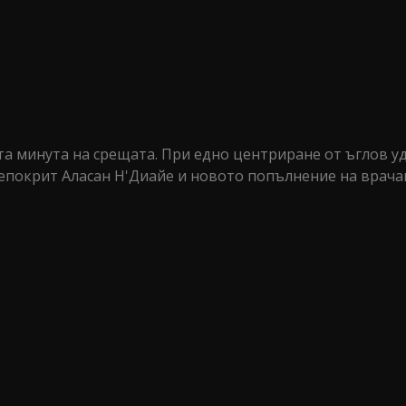
та минута на срещата. При едно центриране от ъглов у
епокрит Аласан Н'Диайе и новото попълнение на врача