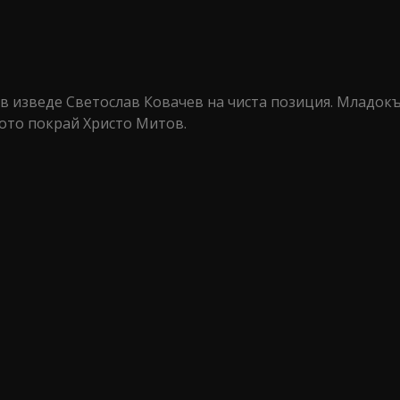
в изведе Светослав Ковачев на чиста позиция. Младокъ
бото покрай Христо Митов.