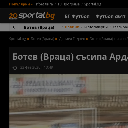
Популярни
»
efbet Лига
ТВ Програма
Sportal.bg
БГ Футбол
Футбол свят
Ботев (Враца)
Новини
Фотогалерии
Класира
Sportal.bg
Ботев (Враца)
Даниел Гаджев
Ботев (Враца) съсипа 
Ботев (Враца) съсипа Ард
22 фев 2020 | 13:49