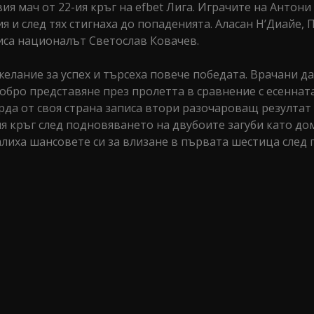
вия мач от 22-ия кръг на efbet Лига. Играчите на Антон
 и след тях стигнаха до попаденията. Аласан Н’Диайе, 
писа националът Светослав Ковачев.
елание за успех и търсеха повече победата. Врачани д
добро представяне през пролетта в сравнение с есенната
Арда от своя страна записа втори разочароващ резултат
я кръг след подновяването на двубоите загуби като до
лиха шансовете си за влизане в първата шестица след 