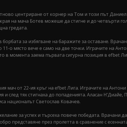
Отново центриране от корнер на Том и този път Даниел
До края на мача Ботев можеше да стигне и до четвърти го
щна гредата.
в борбата за избягване на баражите за оставане. Врача
 11-о място вече е само на две точки. Играчите на Ант
то в момента заема първата сигурна позиция в efbet Лига
вия мач от 22-ия кръг на efbet Лига. Играчите на Антон
 и след тях стигнаха до попаденията. Аласан Н’Диайе, 
писа националът Светослав Ковачев.
елание за успех и търсеха повече победата. Врачани д
добро представяне през пролетта в сравнение с есенната