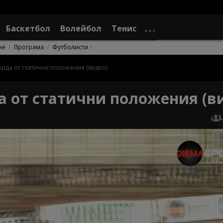
Баскетбол
Волейбол
Тенис
не
Програма
Футболисти
Арда от статични положения (видео)
а от статични положения (в