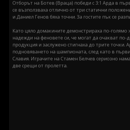
Отборът на Ботев (Враца) победи с 3:1 Арда в пър
се възползваха отлично от три статични положения
и Даниел Генов бяха точни. За гостите пък се раз
Като цяло домакините демонстрираха по-голямо ж
надежди на феновете си, че могат да очакват по-
продукция и заслужено стигнаха до трите точки. 
подновяването на шампионата, след като в първи
Славия. Играчите на Стамен Белчев сериозно нама
две срещи от пролетта.