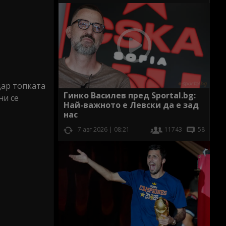
дар топката
Гинко Василев пред Sportal.bg:
ни се
Най-важното е Левски да е зад
нас
7 авг 2026 | 08:21
11743
58