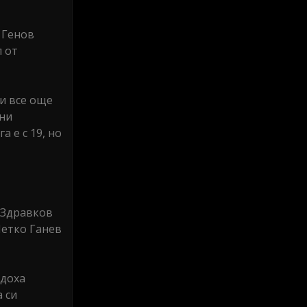
 Генов
л от
ни все още
они
 е с 19, но
и Здравков
Петко Ганев
адоха
 си