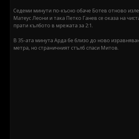
Седеми минути по-късно обаче Ботев отново изле
Матеус Леони и така Петко Ганев се оказа на чист
прати кълбото в мрежата за 2:1.
В 35-ата минута Арда бе близо до ново изравнява
метра, но страничният стълб спаси Митов.