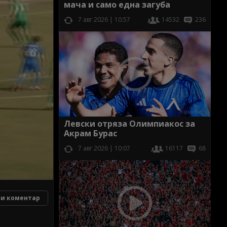
мача и само една загуба
7 авг 2026 | 10:57
14532
236
Левски отряза Олимпиакос за
Акрам Бурас
7 авг 2026 | 10:07
16117
68
и коментар