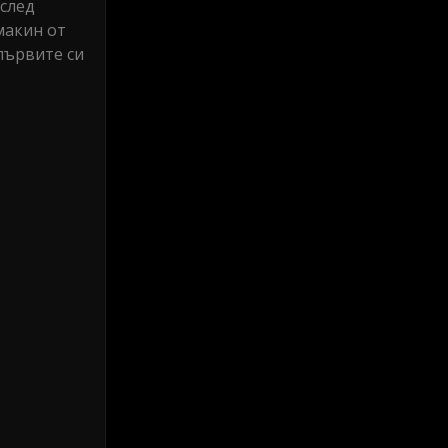
 след
макин от
първите си