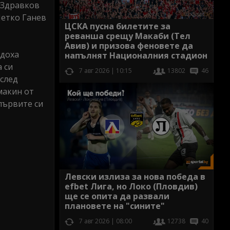
и Здравков
Петко Ганев
ЦСКА пусна билетите за
реванша срещу Макаби (Тел
Авив) и призова феновете да
адоха
напълнят Националния стадион
 си
7 авг 2026 | 10:15
13802
46
 след
макин от
първите си
Левски излиза за нова победа в
efbet Лига, но Локо (Пловдив)
ще се опита да развали
плановете на "сините"
7 авг 2026 | 08:00
12738
40