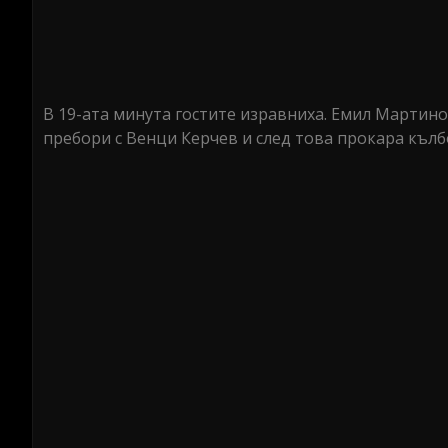
В 19-ата минута гостите изравниха. Емил Мартино
пребори с Венци Керчев и след това прокара къл