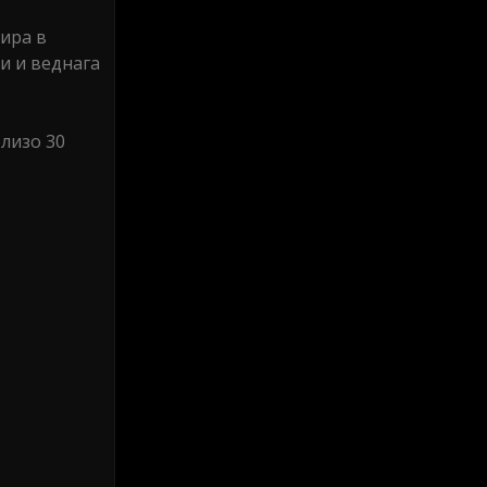
ира в
ви и веднага
близо 30