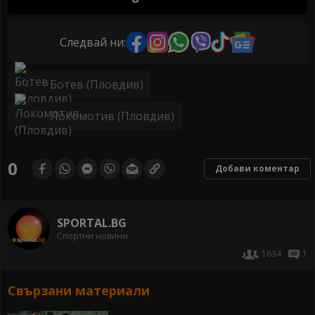
Следвай ни:
Ботев (Пловдив)
Локомотив (Пловдив)
0
Добави коментар
SPORTAL.BG
Спортни новини
1634
1
Свързани материали