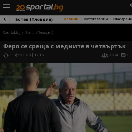
Ботев (Пловдив)
Новини
Фотогалерии
Класиране
Sportal.bg
Ботев (Пловдив)
Феро се среща с медиите в четвъртък
11 фев 2020 | 17:16
1634
1