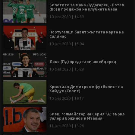
Билетите за мача Лудогорец - Ботев
(Вр) в продажба на клубната база
10 фев 2020 | 14:39
Португалци бавят жълтата карта на
Салинас
10 фев 2020 | 15:04
Локо (Пд) представи швейцарец
10 фев 2020 | 15:29
Кристиан Димитров е футболист на
Хайдук (Сплит)
10 фев 2020 | 19:17
Бивш голмайстор на Серия "А" върна
Валери Божинов в Италия
11 фев 2020 | 13:26