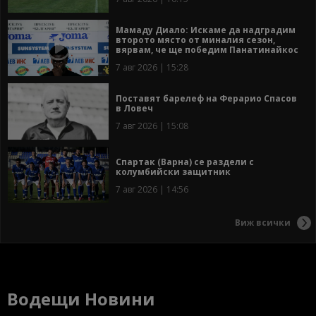
Мамаду Диало: Искаме да надградим
второто място от миналия сезон,
вярвам, че ще победим Панатинайкос
7 авг 2026 | 15:28
Поставят барелеф на Ферарио Спасов
в Ловеч
7 авг 2026 | 15:08
Спартак (Варна) се раздели с
колумбийски защитник
7 авг 2026 | 14:56
Виж всички
Водещи Новини