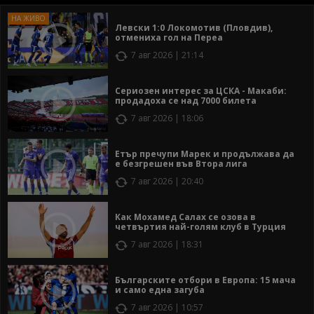
Левски 1:0 Локомотив (Пловдив),
отмениха гол на Переа
7 авг 2026 | 21:14
Сериозен интерес за ЦСКА - Макаби:
продадоха се над 7000 билета
7 авг 2026 | 18:06
Етър пречупи Марек и продължава да
е безгрешен във Втора лига
7 авг 2026 | 20:40
Как Мохамед Салах се озова в
четвъртия най-голям клуб в Турция
7 авг 2026 | 18:31
Българските отбори в Европа: 15 мача
и само една загуба
7 авг 2026 | 10:57