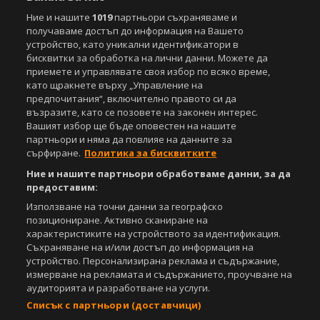
Copyright © 2007-2026 Агенция Спортал. Всички права запазени.
Този уебсайт е собственост на
Sportal Media Group
Ние и нашите
1019
партньори съхраняваме и
получаваме достъп до информация на Вашето
За нас
Екип
За рекламa
Общи условия
устройство, като уникални идентификатори в
бисквитки за обработка на лични данни. Можете да
Етични правила на НСС
Лични данни
приемете и управлявате своя избор по всяко време,
Управление на предпочитания
като щракнете върху „Управление на
предпочитания“, включително правото си да
Съдържанието на този уеб сайт и технологиите, използвани в него, са
възразите, като се позовете на законен интерес.
под закрила на Закона за авторското право и сродните му права.
Вашият избор ще бъде оповестен на нашите
Всички статии, репортажи, интервюта и други текстови, графични и
партньори и няма да повлияе на данните за
видео материали, публикувани в сайта, са собственост на Агенция
сърфиране.
Политика за бисквитките
Спортал, освен ако изрично е посочено друго. Допуска се
публикуване на текстови материали само след писмено съгласие на
Ние и нашите партньори обработваме данни, за да
Агенция Спортал, посочване на източника и добавяне на линк към
предоставим:
www.sportal.bg. Използването на графични и видео материали,
публикувани в сайта, е строго забранено. Нарушителите ще бъдат
Използване на точни данни за географско
санкционирани с цялата строгост на закона.
позициониране. Активно сканиране на
характеристиките на устройството за идентификация.
Свали
БЕЗПЛАТНОТО
приложение за:
Съхраняване на и/или достъп до информация на
устройство. Персонализирана реклама и съдържание,
iOS
Android
измерване на рекламата и съдържанието, проучване на
аудиторията и разработване на услуги.
Powered by:
Списък с партньори (доставчици)