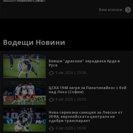
Виж всички
Водещи Новини
Бивши "дракони" зарадваха Арда в
Русе
8 авг 2026 | 23:06
ЦСКА 1948 загря за Панатинайкос с бой
над Локо (София)
8 авг 2026 | 20:53
Нова сериозна санкция за Левски от
УЕФА, европейската централа не
одобри транспарант
8 авг 2026 | 16:06