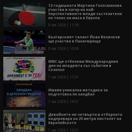
12-годишната Мартина Голосманова
участва в лагер на най-
перспективните млади състезатели
по тенис на маса в Европа
8 авг 2026 | 11:30
Българският талант Йоан Величков
ще участва в Панагюрище
8 авг 2026 | 10:58
ММС ще отбележи Международния
ден на младежта със събития в
Созопол
7 авг 2026 | 17:31
Имаме уникална методика за
подготовка по хандбал
7 авг 2026 | 16:51
Девойките ни четвърти в отборната
надпревара на 25 метра пистолет на
Европейското
7 авг 2026 | 16:21