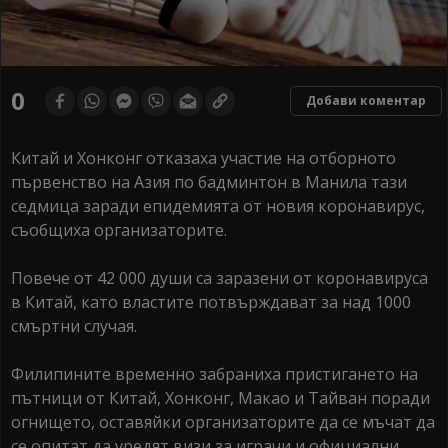
0
Добави коментар
Китай и Хонконг отказаха участие на отборното
първенство на Азия по бадминтон в Манила тази
седмица заради епидемията от новия коронавирус,
съобщиха организаторите.
Повече от 42 000 души са заразени от коронавируса
в Китай, като властите потвърждават за над 1000
смъртни случая.
Филипините временно забраниха пристигането на
пътници от Китай, Хонконг, Макао и Тайван поради
огнището, оставяйки организаторите да се мъчат да
се опитат да уредят визи за играчи и официални