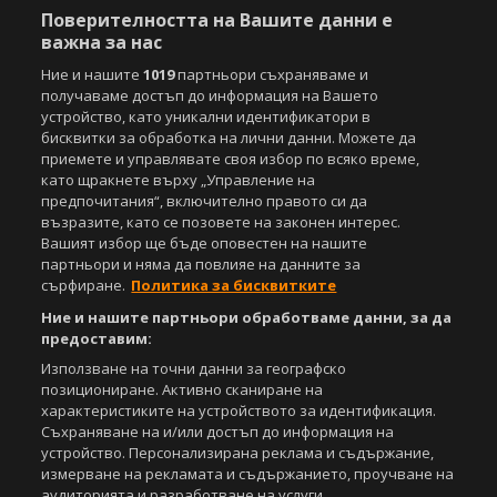
Поверителността на Вашите данни е
важна за нас
Ние и нашите
1019
партньори съхраняваме и
получаваме достъп до информация на Вашето
устройство, като уникални идентификатори в
бисквитки за обработка на лични данни. Можете да
приемете и управлявате своя избор по всяко време,
като щракнете върху „Управление на
Copyright © 2007-2026 Агенция Спортал. Всички права запазени.
предпочитания“, включително правото си да
Този уебсайт е собственост на
Sportal Media Group
възразите, като се позовете на законен интерес.
Вашият избор ще бъде оповестен на нашите
За нас
Екип
За рекламa
Общи условия
партньори и няма да повлияе на данните за
Етични правила на НСС
Лични данни
сърфиране.
Политика за бисквитките
Управление на предпочитания
Ние и нашите партньори обработваме данни, за да
предоставим:
Съдържанието на този уеб сайт и технологиите, използвани в него, са
под закрила на Закона за авторското право и сродните му права.
Използване на точни данни за географско
Всички статии, репортажи, интервюта и други текстови, графични и
позициониране. Активно сканиране на
видео материали, публикувани в сайта, са собственост на Агенция
характеристиките на устройството за идентификация.
Спортал, освен ако изрично е посочено друго. Допуска се
Съхраняване на и/или достъп до информация на
публикуване на текстови материали само след писмено съгласие на
устройство. Персонализирана реклама и съдържание,
Агенция Спортал, посочване на източника и добавяне на линк към
измерване на рекламата и съдържанието, проучване на
www.sportal.bg. Използването на графични и видео материали,
аудиторията и разработване на услуги.