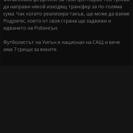
да направи някой изходящ трансфер за по-голяма
сума. Чак когато реализира такъв, ще може да вземе
Родригес, което от своя страна ще задвижи и
идването на Робинсън.
Футболистът на Уигън е национал на САЩ и вече
има 7 срещи за янките.