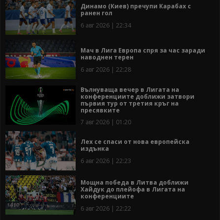
Динамо (Киев) пречупи Карабах с
ранен гол
6 авг 2026 | 22:34
Мач в Лига Европа спря за час заради
наводнен терен
6 авг 2026 | 22:28
Вълнуваща вечер в Лигата на
конференциите доближи затвори
първия тур от третия кръг на
пресявките
7 авг 2026 | 01:20
Лех се спаси от нова европейска
издънка
6 авг 2026 | 22:23
Мощна победа в Литва доближи
Хайдук до плейофа в Лигата на
конференциите
6 авг 2026 | 22:22