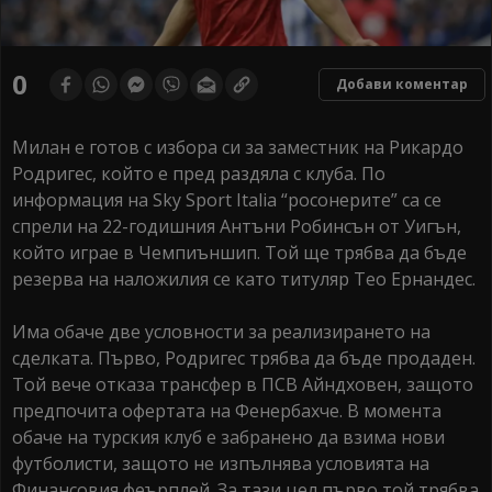
0
Добави коментар
Милан е готов с избора си за заместник на Рикардо
Родригес, който е пред раздяла с клуба. По
информация на Sky Sport Italia “росонерите” са се
спрели на 22-годишния Антъни Робинсън от Уигън,
който играе в Чемпиъншип. Той ще трябва да бъде
резерва на наложилия се като титуляр Тео Ернандес.
Има обаче две условности за реализирането на
сделката. Първо, Родригес трябва да бъде продаден.
Той вече отказа трансфер в ПСВ Айндховен, защото
предпочита офертата на Фенербахче. В момента
обаче на турския клуб е забранено да взима нови
футболисти, защото не изпълнява условията на
Финансовия феърплей. За тази цел първо той трябва