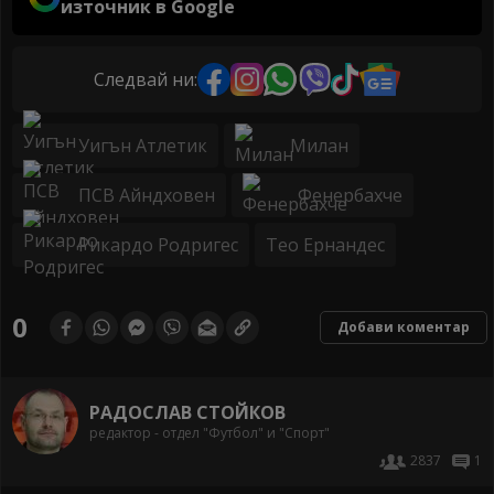
източник в Google
Следвай ни:
Уигън Атлетик
Милан
ПСВ Айндховен
Фенербахче
Рикардо Родригес
Тео Ернандес
0
Добави коментар
РАДОСЛАВ СТОЙКОВ
редактор - отдел "Футбол" и "Спорт"
2837
1