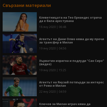
Свързани материали
Клеветницата на Тео Ернандес отрича
да е била арестувана
18 яну 2020 | 06:48
Агентът на Дани Олмо няма да му пречи
за трансфер в Милан
19 яну 2020 | 04:56
Хърватин изригна и подлуди "Сан Сиро"
(видео)
19 яну 2020 | 15:25
Агентът на Янузай потвърди за интерес
от Рома и Милан
22 яну 2020 | 04:59
Ключов за Милан играч няма да