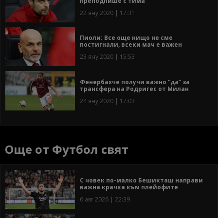
преподпише с тима
22 яну 2020 | 17:31
Пиоли: Все още нищо не сме
постигнали, всеки мач е важен
23 яну 2020 | 15:53
Фенербахче получи важно “да” за
трансфера на Родригес от Милан
24 яну 2020 | 17:03
Още от Футбол свят
С човек по-малко Бешикташ направи
важна крачка към плейофите
6 авг 2026 | 22:39