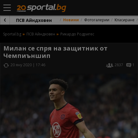
ПСВ Айндховен
Новини
Фотогалерии
Класиране
Sportal.bg
ПСВ Айндховен
Рикардо Родригес
Милан се спря на защитник от
Чемпиъншип
20 яну 2020 | 17:46
2837
1