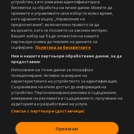
устройство, като уникални идентификатори в
бисквитки за обработка на лични данни. Можете да
приемете и управлявате своя избор по всяко време,
като щракнете върху „Управление на
предпочитания“, включително правото си да
възразите, като се позовете на законен интерес.
Вашият избор ще бъде оповестен на нашите
партньори и няма да повлияе на данните за
сърфиране.
Политика за бисквитките
Ние и нашите партньори обработваме данни, за да
предоставим:
Използване на точни данни за географско
позициониране. Активно сканиране на
характеристиките на устройството за идентификация.
Съхраняване на и/или достъп до информация на
устройство. Персонализирана реклама и съдържание,
измерване на рекламата и съдържанието, проучване на
аудиторията и разработване на услуги.
Списък с партньори (доставчици)
Приемам