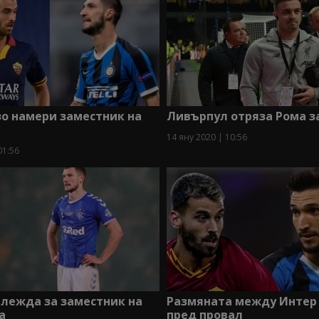
о намери заместник на
Ливърпул отряза Рома 
14 яну 2020 | 10:56
01:56
глежда за заместник на
Размяната между Интер 
а
пред провал