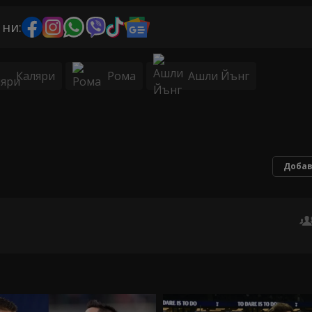
 ни:
Каляри
Рома
Ашли Йънг
Добав