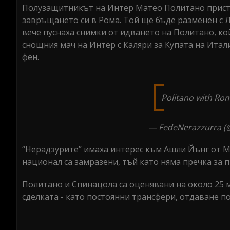
Полузащитникът на Интер Матео Политано присти
завръщането си в Рома. Той ще бъде разменен с Л
вече пуснаха снимки от идването на Политано, ко
снощния мач на Интер с Каляри за Купата на Итали
фен.
Politano with Ro
— FedeNerazzurra (
“Нерадзурите” имаха интерес към Ашли Йънг от 
национал са замразени, тъй като няма пречка за 
Политано и Спинацола са оценявани на около 25 мл
сделката - като постоянни трансфери, отдаване по