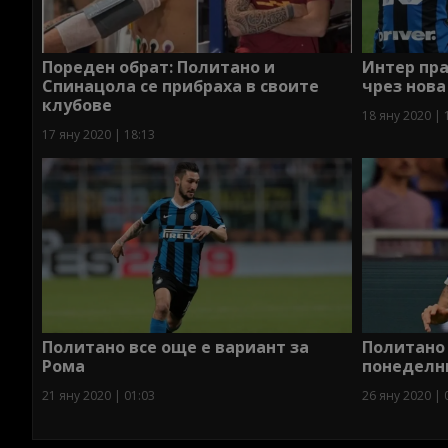
Пореден обрат: Политано и
Интер пр
Спинацола се прибраха в своите
чрез нова
клубове
18 яну 2020 | 
17 яну 2020 | 18:13
Политано все още е вариант за
Политано 
Рома
понеделн
21 яну 2020 | 01:03
26 яну 2020 | 