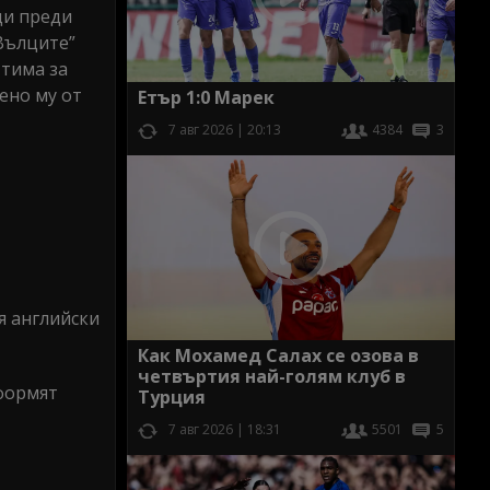
ди преди
“Вълците”
 тима за
ено му от
Етър 1:0 Марек
7 авг 2026 | 20:13
4384
3
я английски
Как Мохамед Салах се озова в
четвъртия най-голям клуб в
оформят
Турция
7 авг 2026 | 18:31
5501
5