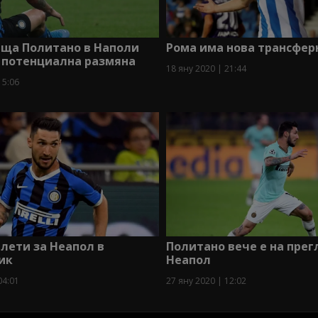
аща Политано в Наполи
Рома има нова трансфер
 потенциална размяна
18 яну 2020 | 21:44
15:06
лети за Неапол в
Политано вече е на прег
ик
Неапол
04:01
27 яну 2020 | 12:02