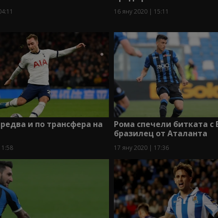
04:11
16 яну 2020 | 15:11
редва и по трансфера на
Рома спечели битката с 
бразилец от Аталанта
11:58
17 яну 2020 | 17:36