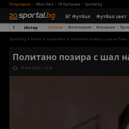
Популярни
»
efbet Лига
ТВ Програма
Sportal.bg
БГ Футбол
Футбол свят
Интер
Новини
Фотогалерии
Класиране
Прог
Sportal.bg
Интер
Ашли Йънг
Политано позира с шал на Рома -
Политано позира с шал на
15 яну 2020 | 12:01