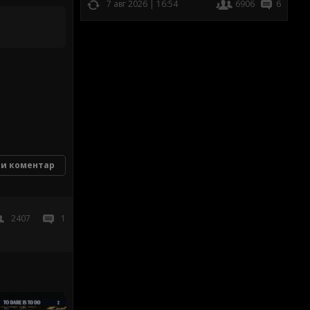
7 авг 2026 | 16:54
6906
6
и коментар
2407
1