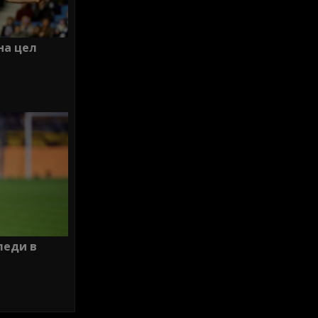
на цел
леди в