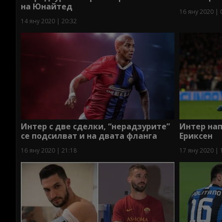
на Юнайтед
16 яну 2020 | 
14 яну 2020 | 20:32
Интер с две сделки, “нерадзурите”
Интер нап
се подсилват и на двата фланга
Ериксен
16 яну 2020 | 21:18
17 яну 2020 | 