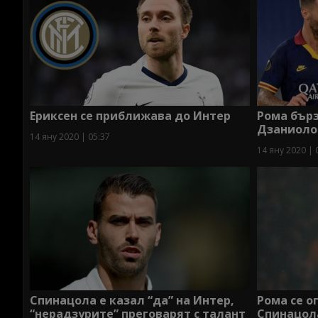
Ериксен се приближава до Интер
Рома бърз
Дзаниоло
14 яну 2020 | 05:37
14 яну 2020 | 
Спинацола е казал “да” на Интер,
Рома се о
“нерадзурите” преговарят с талант
Спинацол