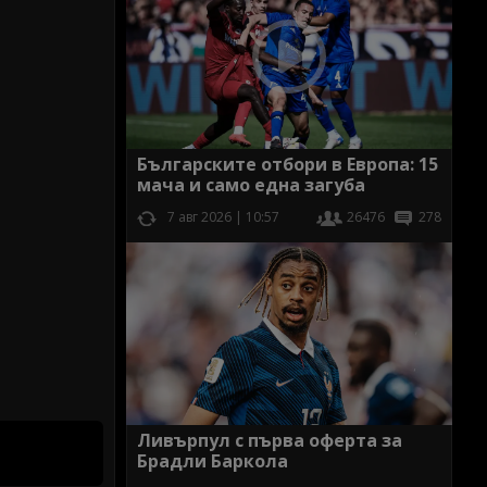
Българските отбори в Европа: 15
мача и само една загуба
7 авг 2026 | 10:57
26476
278
Ливърпул с първа оферта за
Брадли Баркола