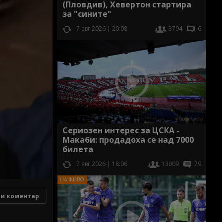
(Пловдив), Хевертон стартира
за "сините"
7 авг 2026 | 20:08
3794
6
Сериозен интерес за ЦСКА -
Макаби: продадоха се над 7000
билета
7 авг 2026 | 18:06
13009
79
и коментар