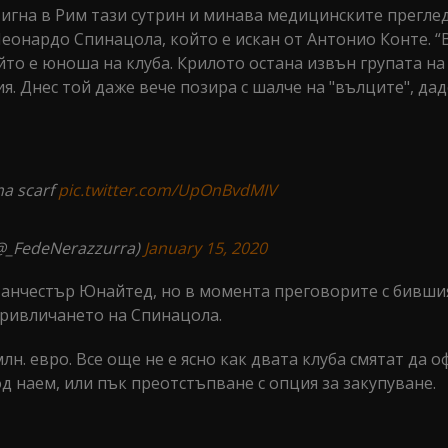
гна в Рим тази сутрин и минава медицинските прегле
еонардо Спинацола, който е искан от Антонио Конте. 
йто е юноша на клуба. Крилото остана извън групата на
я. Днес той даже вече позира с шалче на "вълците", дад
ma scarf
pic.twitter.com/UpOnBvdMIV
@_FedeNerazzurra)
January 15, 2020
Манчестър Юнайтед, но в момента преговорите с бивши
привличането на Спинацола.
н. евро. Все още не е ясно как двата клуба смятат да 
д наем, или пък преотстъпване с опция за закупуване.