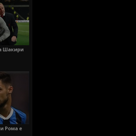
за Шакири
и Рома е