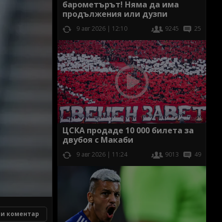
барометърът! Няма да има
продължения или дузпи
9 авг 2026 | 12:10
9245
25
ЦСКА продаде 10 000 билета за
двубоя с Макаби
9 авг 2026 | 11:24
9013
49
и коментар