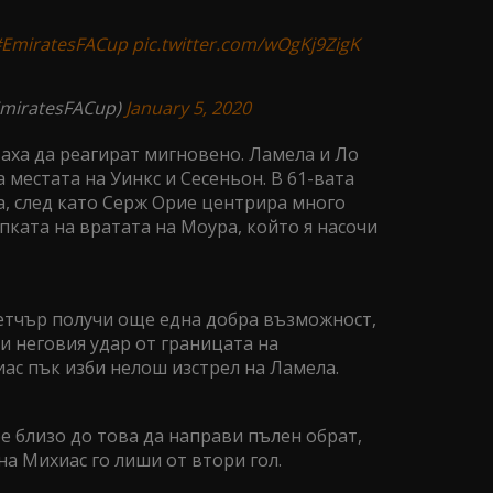
EmiratesFACup
pic.twitter.com/wOgKj9ZigK
EmiratesFACup)
January 5, 2020
ха да реагират мигновено. Ламела и Ло
а местата на Уинкс и Сесеньон. В 61-вата
а, след като Серж Орие центрира много
пката на вратата на Моура, който я насочи
етчър получи още една добра възможност,
си неговия удар от границата на
ас пък изби нелош изстрел на Ламела.
е близо до това да направи пълен обрат,
а Михиас го лиши от втори гол.