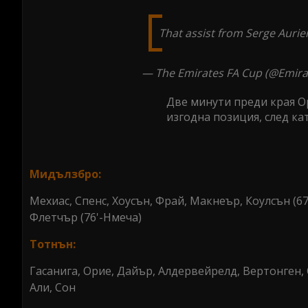
That assist from Serge Aurie
— The Emirates FA Cup (@Emir
Две минути преди края О
изгодна позиция, след ка
Мидълзбро:
Мехиас, Спенс, Хоусън, Фрай, Макнеър, Коулсън (67
Флетчър (76'-Нмеча)
Тотнън:
Гасанига, Орие, Дайър, Алдервейрелд, Вертонген, С
Али, Сон