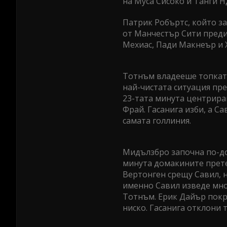
на Муса Сисоко и Танги Н
Патрик Робъртс, който з
от Манчестър Сити преди 
Мехиас, Пади Макнеър и 
Тотнъм владееше топката
най-чистата ситуация пре
23-тата минута центриран
Фрай. Гасанига изби, а С
самата голлиния.
Мидълзбро започна по-до
минута домакините прете
Вертонген срещу Савил, н
именно Савил изведе мно
Тотнъм. Ерик Дайър покри
ниско. Гасанига отклони т