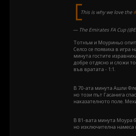
This is why we love the
#
— The Emirates FA Cup (@
Тотнъм и Моуриньо опита
Селсо се появиха в игра н
минута гостите изравних
добре отдясно и сложи то
във вратата - 1:1.
В 70-ата минута Ашли Фл
но този път Гасанига спа
наказателното поле. Мехи
В 81-вата минута Моура б
но изключителна намеса н