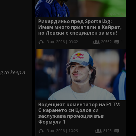
Рикардиньо пред Sportal.bg:
Имам много приятели в Кайрат,
но Левски е специален за мен!
9 авг 2026 | 09:02
20552
1
ng to keep a
Водещият коментатор на F1 TV:
С карането си Цолов си
заслужава промоция във
Формула 1
9 авг 2026 | 10:29
8125
1