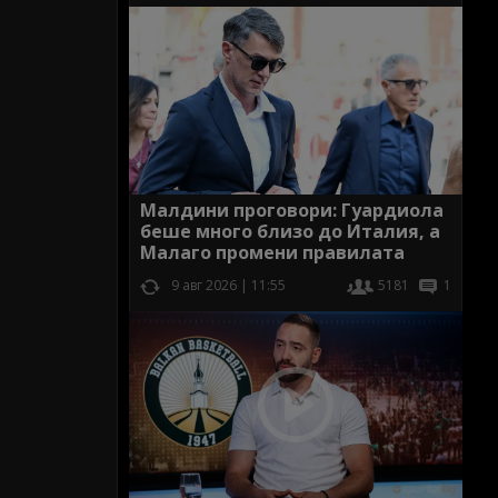
Малдини проговори: Гуардиола
беше много близо до Италия, а
Малаго промени правилата
9 авг 2026 | 11:55
5181
1