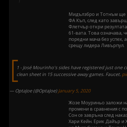
Мидълзбро и Тотнъм ще п
ФА Къп, след като завърш
Флетчър откри резултата 
61-вата. Това означава, ч
поредни мача без успех, 
срещу лидера Ливърпул.
1 - José Mourinho's sides have registered just one cl
clean sheet in 15 successive away games. Faucet.
pi
— OptaJoe (@OptaJoe)
January 5, 2020
Жозе Моуриньо заложи на
промени в сравнения с п
Сон се завръна след нака
Хари Кейн. Ерик Дайър и 