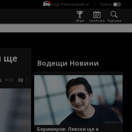
Вход / Регистрирай се
Игри
LiveScore
Търсене
м ще
Водещи Новини
9133
1
Боримиров: Левски ще е