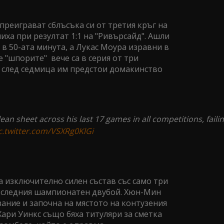
реиграват сблъсъка си от третия кръг на
иха при резултат 1:1 на "Ривърсайд". Ашли
в 50-ата минута, а Лукас Моура изравни в
е "шпорите" вече са в серия от три
а след седмица им предстои домакинство
ean sheet across his last 17 games in all competitions, faili
c.twitter.com/VSXRg0KlGi
 изключително силен състав със само три
оследния шампионатен двубой. Хюн-Мин
зание и започна на мястото на контузения
Хари Уинкс също бяха титуляри за сметка