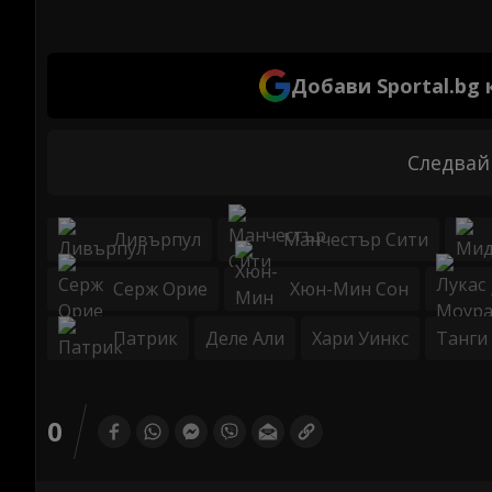
Добави Sportal.bg
Следвай
Ливърпул
Манчестър Сити
Серж Орие
Хюн-Мин Сон
Патрик
Деле Али
Хари Уинкс
Танги
0