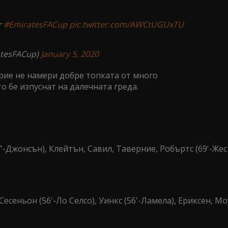
r
#EmiratesFACup
pic.twitter.com/AWCtUGUxTU
atesFACup)
January 5, 2020
рие не намери добре топката от много
то бе изпуснат на далечната греда.
'-Джонсън), Клейтън, Савил, Таверние, Робъртс (69'-Жес
есеньон (56'-Ло Селсо), Уинкс (56'-Ламела), Ериксен, Мо