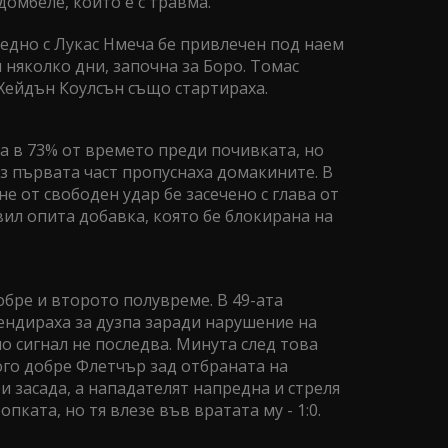
домбеле, който е с травма.
аедно с Лукас Нмеча бе привлечен под наем
няколко дни, започна за Боро. Томас
Хейдън Коулсън също стартираха.
 в 73% от времето преди почивката, но
з първата част пропуснаха домакините. В
е от свободен удар бе засечено с глава от
авил опита добавка, която бе блокирана на
бре и второто полувреме. В 49-ата
ндираха за дузпа заради нарушение на
о сигнал не последва. Минута след това
го добре Флетчър зад отбраната на
 засада, а нападателят напредна и стреля
опката, но тя влезе във вратата му - 1:0.