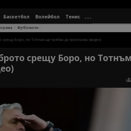
Баскетбол
Волейбол
Тенис
ограма
Футболисти
 срещу Боро, но Тотнъм ще трябва да преиграва (видео)
рото срещу Боро, но Тотнъ
ео)