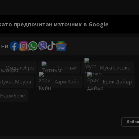
 като предпочитан източник в Google
 ни:
Мидълзбро
Тотнъм
Муса Сисоко
Лукас Моура
Хари Кейн
Ерик Дайър
 Ндомбеле
Добав