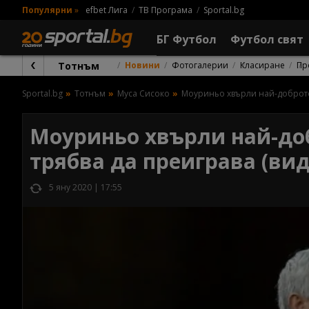
Популярни
»
efbet Лига
ТВ Програма
Sportal.bg
БГ Футбол
Футбол свят
Тотнъм
Новини
Фотогалерии
Класиране
Пр
Sportal.bg
Тотнъм
Муса Сисоко
Моуриньо хвърли най-доброто
Моуриньо хвърли най-доб
трябва да преиграва (вид
5 яну 2020 | 17:55