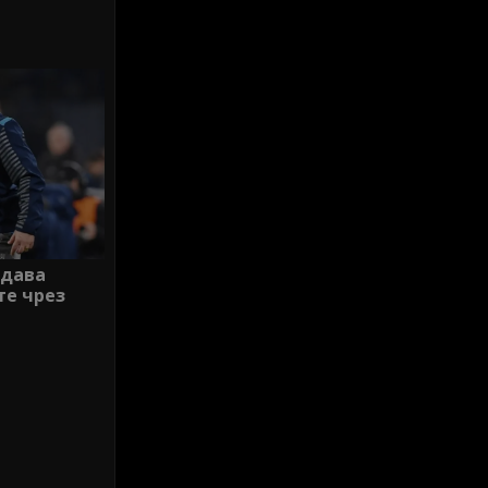
 дава
те чрез