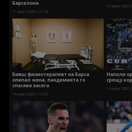
Барселона
13 март 2020 |
11 март 2020 | 21:58
Бивш физиотерапевт на Барса
Наполи о
опипал жена, пандемията го
срещу ко
спасява засега
14 март 2020 |
14 март 2020 | 14:50