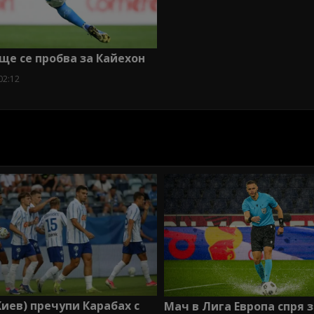
ще се пробва за Кайехон
02:12
иев) пречупи Карабах с
Мач в Лига Европа спря з