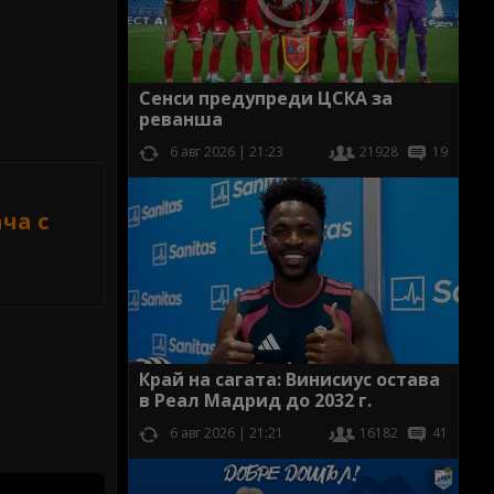
Сенси предупреди ЦСКА за
реванша
6 авг 2026 | 21:23
21928
19
ча с
Край на сагата: Винисиус остава
в Реал Мадрид до 2032 г.
6 авг 2026 | 21:21
16182
41