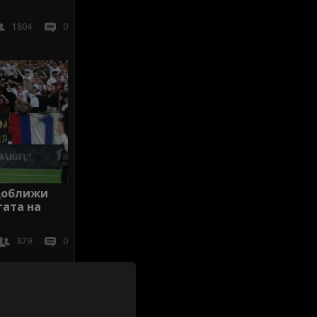
1804
0
доближи
гата на
879
0
иж всички