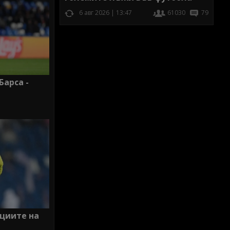
6 авг 2026 | 13:47
61030
79
Барса -
циите на