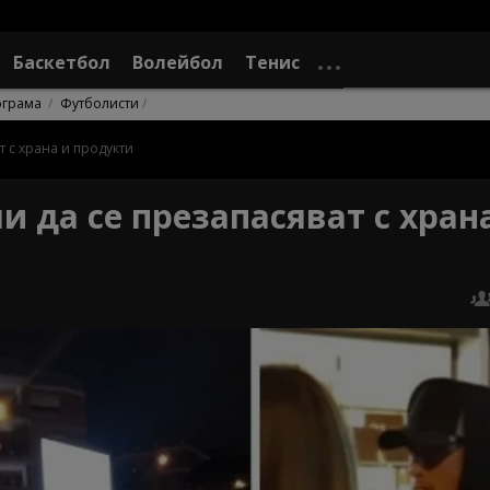
Баскетбол
Волейбол
Тенис
ограма
Футболисти
 с храна и продукти
 да се презапасяват с хран