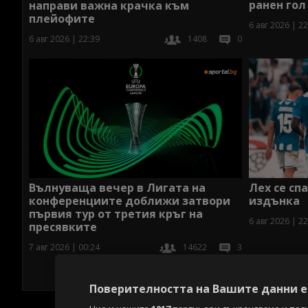
ранен гол
направи важна крачка към
плейофите
6 авг 2026 | 22
6 авг 2026 | 22:39
1408
0
Вълнуваща вечер в Лигата на
Лех се сп
конференциите доближи затвори
издънка
първия тур от третия кръг на
6 авг 2026 | 22
пресявките
7 авг 2026 | 00:24
14622
3
Поверителността на Вашите данни е 