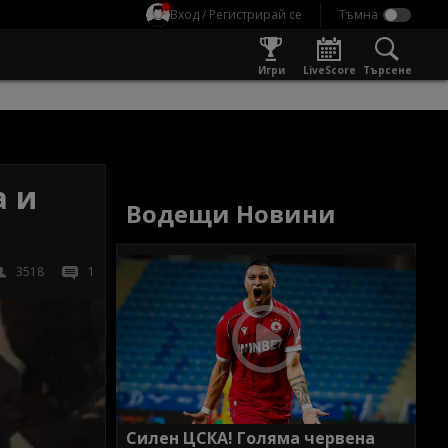
Вход / Регистрирай се
Игри
LiveScore
Търсене
а и
Водещи Новини
3518
1
Силен ЦСКА! Голяма червена