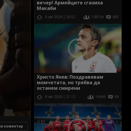
вечер! Армейците сгазиха
Макаби
6 авг 2026 | 20:52
148704
865
Христо Янев: Поздравявам
момчетата, но трябва да
останем смирени
6 авг 2026 | 21:12
18466
68
и коментар