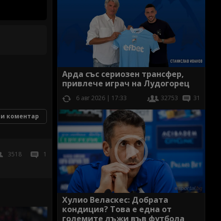
Арда със сериозен трансфер,
привлече играч на Лудогорец
6 авг 2026 | 17:33
32753
31
и коментар
3518
1
Хулио Веласкес: Добрата
кондиция? Това е една от
големите лъжи във футбола