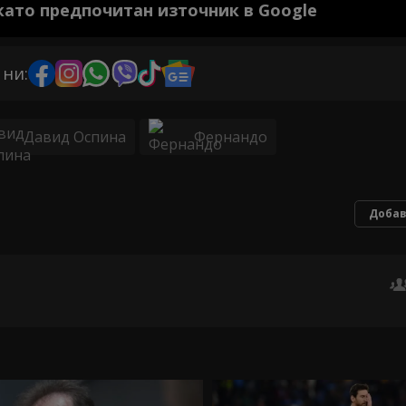
 като предпочитан източник в Google
 ни:
Давид Оспина
Фернандо
Добав