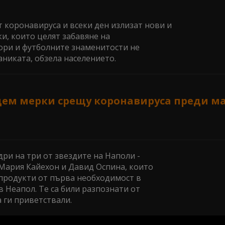
 коронавируса и всеки ден излизат нови и
и, които целят забавяне на
ори и футболните знаменитости не
никата, обзела населението.
дем мерки срещу коронавируса преди ма
дри на три от звездите на Наполи -
Мария Кайехон и Давид Оспина, които
 продукти от първа необходимост в
 Неапол. Те са били разпознати от
а ги приветствали.