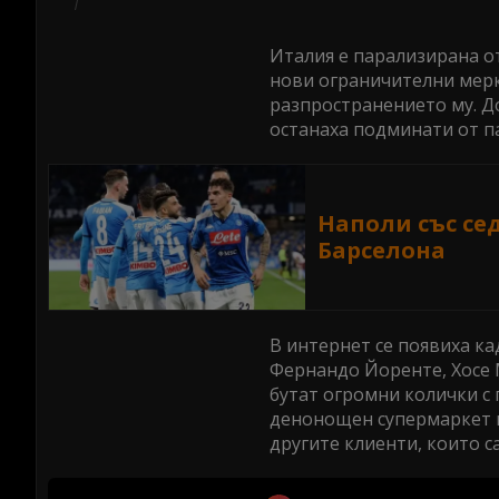
Италия е парализирана от
нови ограничителни мерк
разпространението му. Д
останаха подминати от па
Наполи със се
Барселона
В интернет се появиха ка
Фернандо Йоренте, Хосе 
бутат огромни колички с
денонощен супермаркет в
другите клиенти, които с