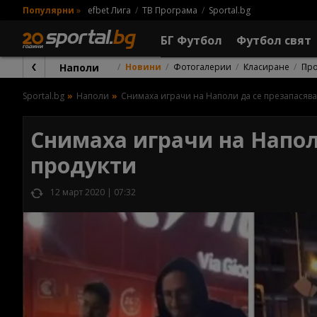
Популярни
»
efbet Лига
ТВ Програма
Sportal.bg
БГ Футбол
Футбол свят
Наполи
Новини
Фотогалерии
Класиране
Пр
Sportal.bg
Наполи
Снимаха играчи на Наполи да се презапасяват
Снимаха играчи на Наполи
продукти
12 март 2020 | 07:32