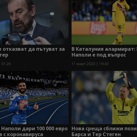
 отказват да пътуват за
В Каталуния алармират: 
тер
Наполи е под въпрос
 01:26
11 март 2020 | 19:43
 Наполи дари 100 000 евро
Нова среща сближи пози
а с коронавируса
Барса и Тер Стеген