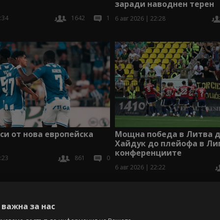
заради наводнен терен
:34
1642
1
6 авг 2026 | 22:28
аси от нова европейска
Мощна победа в Литва 
Хайдук до плейофа в Ли
конференциите
:23
861
0
6 авг 2026 | 22:22
В
важна за нас