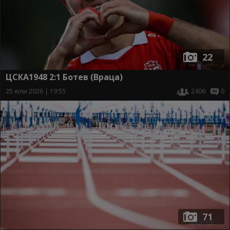
22
ЦСКА1948 2:1 Ботев (Враца)
25 юли 2026 | 19:55
2406
0
71