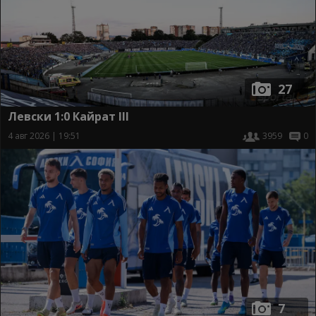
27
Левски 1:0 Кайрат III
4 авг 2026 | 19:51
3959
0
7