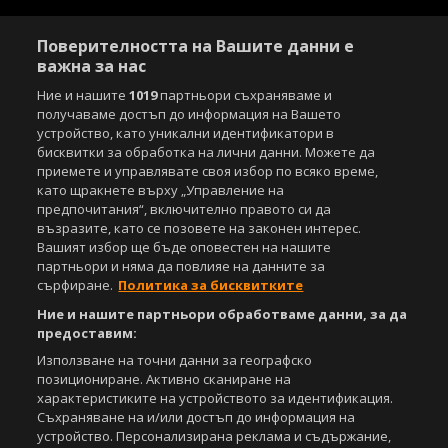
Поверителността на Вашите данни е
важна за нас
Ние и нашите
1019
партньори съхраняваме и
получаваме достъп до информация на Вашето
устройство, като уникални идентификатори в
бисквитки за обработка на лични данни. Можете да
приемете и управлявате своя избор по всяко време,
като щракнете върху „Управление на
предпочитания“, включително правото си да
възразите, като се позовете на законен интерес.
Вашият избор ще бъде оповестен на нашите
партньори и няма да повлияе на данните за
сърфиране.
Политика за бисквитките
Ние и нашите партньори обработваме данни, за да
предоставим:
Използване на точни данни за географско
позициониране. Активно сканиране на
характеристиките на устройството за идентификация.
Съхраняване на и/или достъп до информация на
устройство. Персонализирана реклама и съдържание,