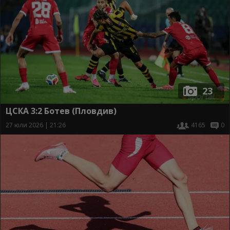
23
ЦСКА 3:2 Ботев (Пловдив)
27 юли 2026 | 21:26
4165
0