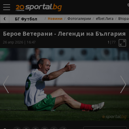
БГ Футбол
Новини
Фотогалерии
efbet Лига
Втора
Берое Ветерани - Легенди на България
26 апр 2026 | 16:47
1
|77