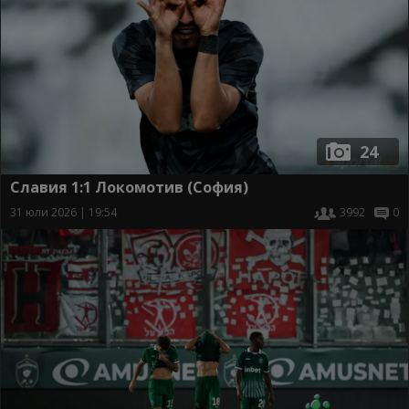
24
Славия 1:1 Локомотив (София)
31 юли 2026 | 19:54
3992
0