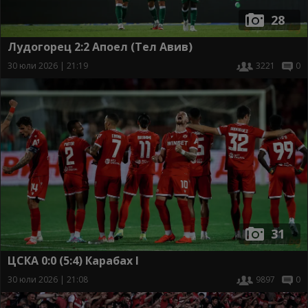
28
Лудогорец 2:2 Апоел (Тел Авив)
30 юли 2026 | 21:19
3221
0
31
ЦСКА 0:0 (5:4) Карабах I
30 юли 2026 | 21:08
9897
0