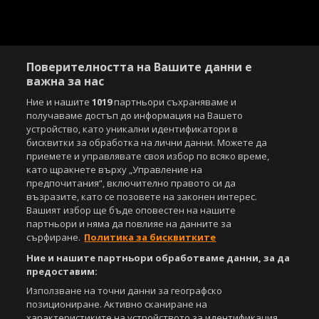
Поверителността на Вашите данни е
важна за нас
Ние и нашите
1019
партньори съхраняваме и
получаваме достъп до информация на Вашето
устройство, като уникални идентификатори в
бисквитки за обработка на лични данни. Можете да
приемете и управлявате своя избор по всяко време,
като щракнете върху „Управление на
предпочитания“, включително правото си да
възразите, като се позовете на законен интерес.
Вашият избор ще бъде оповестен на нашите
партньори и няма да повлияе на данните за
сърфиране.
Политика за бисквитките
Ние и нашите партньори обработваме данни, за да
предоставим:
Използване на точни данни за географско
позициониране. Активно сканиране на
характеристиките на устройството за идентификация.