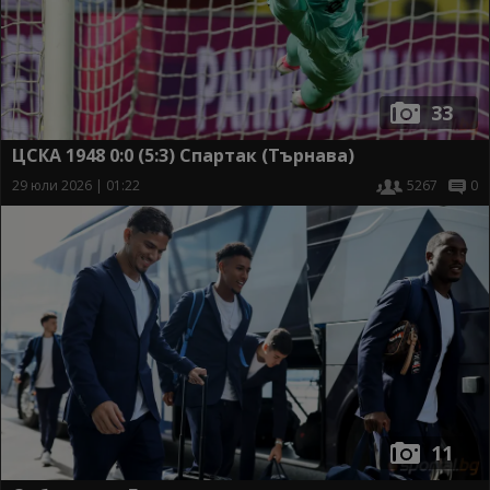
33
ЦСКА 1948 0:0 (5:3) Спартак (Търнава)
29 юли 2026 | 01:22
5267
0
11