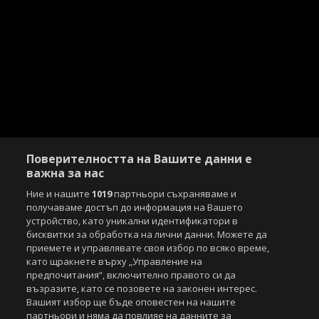
Поверителността на Вашите данни е
важна за нас
Ние и нашите
1019
партньори съхраняваме и
получаваме достъп до информация на Вашето
устройство, като уникални идентификатори в
бисквитки за обработка на лични данни. Можете да
приемете и управлявате своя избор по всяко време,
като щракнете върху „Управление на
предпочитания“, включително правото си да
възразите, като се позовете на законен интерес.
Вашият избор ще бъде оповестен на нашите
партньори и няма да повлияе на данните за