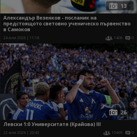
13
Александър Везенков - посланик на
предстоящото световно ученическо първенство
в Самоков
24 юли 2026 | 11:18
1406
0
26
Левски 1:0 Университатя (Крайова) III
22 юли 2026 | 20:43
10469
0