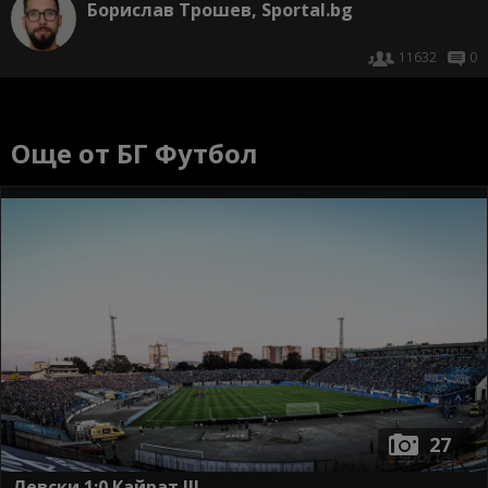
Борислав Трошев, Sportal.bg
11632
0
Още от БГ Футбол
27
Левски 1:0 Кайрат III