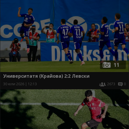
11
Университатя (Крайова) 2:2 Левски
30 юли 2026 | 12:13
2673
0