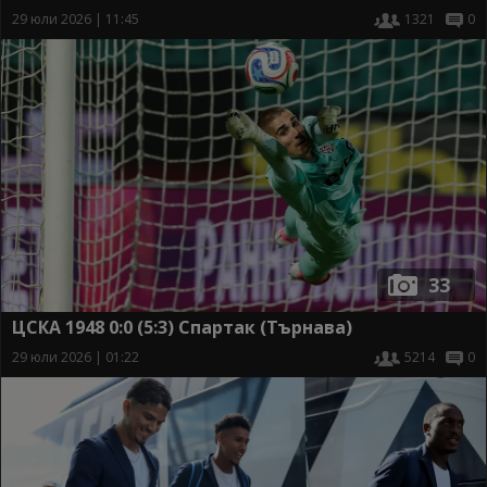
29 юли 2026 | 11:45
1321
0
33
ЦСКА 1948 0:0 (5:3) Спартак (Търнава)
29 юли 2026 | 01:22
5214
0