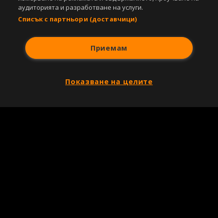
аудиторията и разработване на услуги.
Списък с партньори (доставчици)
Приемам
Показване на целите
Copyright © 2007-2026 Агенция Спортал. Всички права запазени.
Този уебсайт е собственост на
Sportal Media Group
За нас
Екип
За рекламa
Общи условия
Етични правила на НСС
Лични данни
Управление на предпочитания