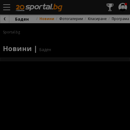
Баден
Новини
Фотогалерии
Класиране
Програма
Sportal.bg
Новини |
Баден