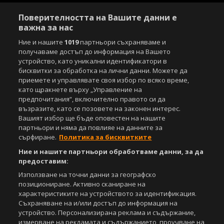
Поверителността на Вашите данни е
важна за нас
Ние и нашите
1019
партньори съхраняваме и
получаваме достъп до информация на Вашето
устройство, като уникални идентификатори в
бисквитки за обработка на лични данни. Можете да
приемете и управлявате своя избор по всяко време,
като щракнете върху „Управление на
предпочитания“, включително правото си да
възразите, като се позовете на законен интерес.
Вашият избор ще бъде оповестен на нашите
партньори и няма да повлияе на данните за
сърфиране.
Политика за бисквитките
Ние и нашите партньори обработваме данни, за да
предоставим:
Използване на точни данни за географско
позициониране. Активно сканиране на
характеристиките на устройството за идентификация.
Съхраняване на и/или достъп до информация на
устройство. Персонализирана реклама и съдържание,
измерване на рекламата и съдържанието, проучване на