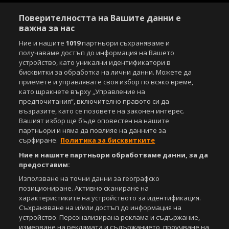
Поверителността на Вашите данни е
важна за нас
Ние и нашите
1019
партньори съхраняваме и
получаваме достъп до информация на Вашето
устройство, като уникални идентификатори в
бисквитки за обработка на лични данни. Можете да
приемете и управлявате своя избор по всяко време,
като щракнете върху „Управление на
предпочитания“, включително правото си да
възразите, като се позовете на законен интерес.
Вашият избор ще бъде оповестен на нашите
партньори и няма да повлияе на данните за
сърфиране.
Политика за бисквитките
Ние и нашите партньори обработваме данни, за да
предоставим:
Използване на точни данни за географско
позициониране. Активно сканиране на
характеристиките на устройството за идентификация.
Съхраняване на и/или достъп до информация на
устройство. Персонализирана реклама и съдържание,
измерване на рекламата и съдържанието, проучване на