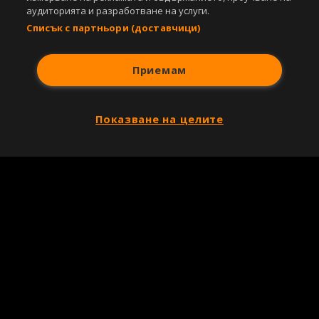
аудиторията и разработване на услуги.
Списък с партньори (доставчици)
Приемам
Показване на целите
Copyright © 2007-2026 Агенция Спортал. Всички права запазени.
Този уебсайт е собственост на
Sportal Media Group
За нас
Екип
За рекламa
Общи условия
Етични правила на НСС
Лични данни
Управление на предпочитания