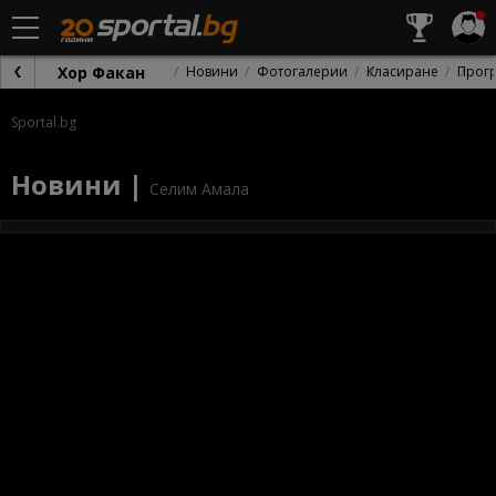
Хор Факан
Новини
Фотогалерии
Класиране
Прог
Sportal.bg
Новини |
Селим Амала