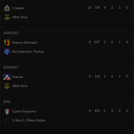
16
755
4
2
1
0
Славия
efbet Лига
2016/2017
8
667
3
0
1
0
Корона (Киелце)
Екстракласа, Полша
2016/2017
9
146
1
0
2
0
Левски
efbet Лига
2015
8
441
0
0
0
0
Сувон Блууингс
К Лига 1, Южна Корея