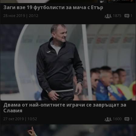
Заги взе 19 футболисти за мача с Етър
28 ное 2019 | 20:12
1875
1
Двама от най-опитните играчи се завръщат за
Славия
27 окт 2019 | 10:52
1600
1