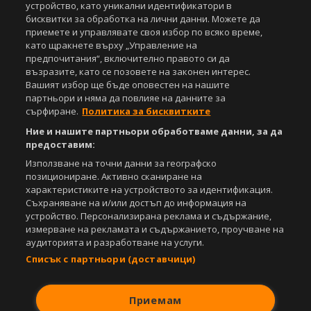
устройство, като уникални идентификатори в
бисквитки за обработка на лични данни. Можете да
приемете и управлявате своя избор по всяко време,
като щракнете върху „Управление на
предпочитания“, включително правото си да
възразите, като се позовете на законен интерес.
Вашият избор ще бъде оповестен на нашите
партньори и няма да повлияе на данните за
сърфиране.
Политика за бисквитките
Ние и нашите партньори обработваме данни, за да
предоставим:
Използване на точни данни за географско
позициониране. Активно сканиране на
характеристиките на устройството за идентификация.
Съхраняване на и/или достъп до информация на
устройство. Персонализирана реклама и съдържание,
измерване на рекламата и съдържанието, проучване на
аудиторията и разработване на услуги.
Списък с партньори (доставчици)
Приемам