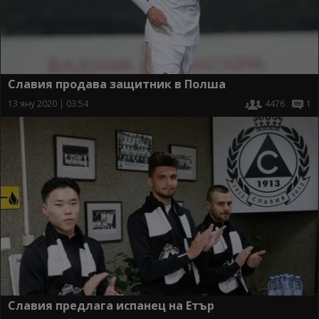
Славия продава защитник в Полша
13 яну 2020 | 03:54
4476
1
Славия предлага испанец на Етър