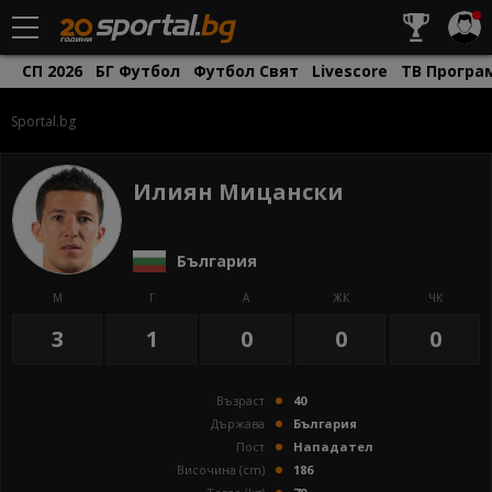
СП 2026
БГ Футбол
Футбол Свят
Livescore
ТВ Програ
Sportal.bg
Илиян Мицански
България
М
Г
А
ЖК
ЧК
3
1
0
0
0
Възраст
40
Държава
България
Пост
Нападател
Височина (cm)
186