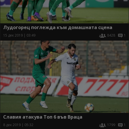
Лудогорец поглежда към домашната сцена
15 дек 2019 | 03:49
8428
1
Славия атакува Топ 6 във Враца
8 дек 2019 | 05:32
1799
1