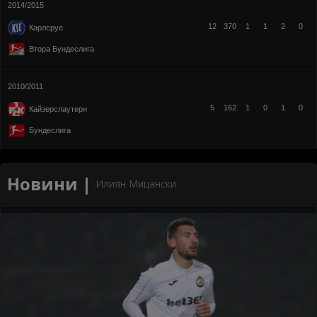
2014/2015
12
370
1
1
2
0
Карлсруе
Втора Бундеслига
2010/2011
5
162
1
0
1
0
Кайзерслаутерн
Бундеслига
Новини |
Илиян Мицански