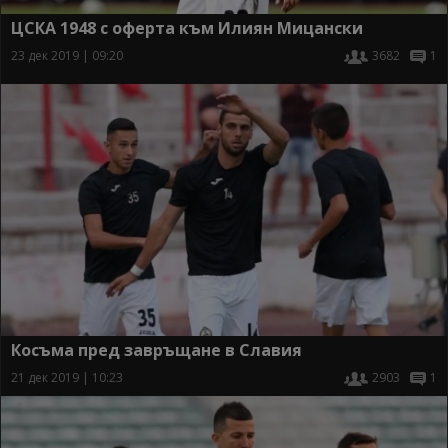
ЦСКА 1948 с оферта към Илиян Мицански
23 дек 2019 | 09:20
3682
1
Косъма пред завръщане в Славия
21 дек 2019 | 10:23
2903
1