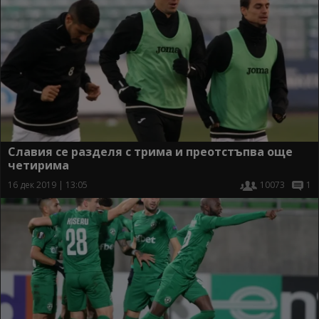
Славия се разделя с трима и преотстъпва още
четирима
16 дек 2019 | 13:05
10073
1