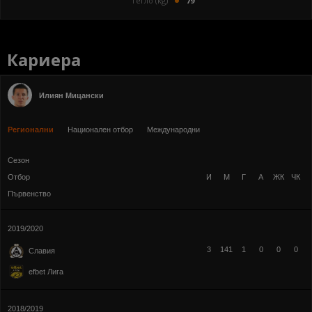
Тегло (kg)
79
Кариера
Илиян Мицански
Регионални
Национален отбор
Международни
Сезон
Отбор
И
М
Г
А
ЖК
ЧК
Първенство
2019/2020
3
141
1
0
0
0
Славия
efbet Лига
2018/2019