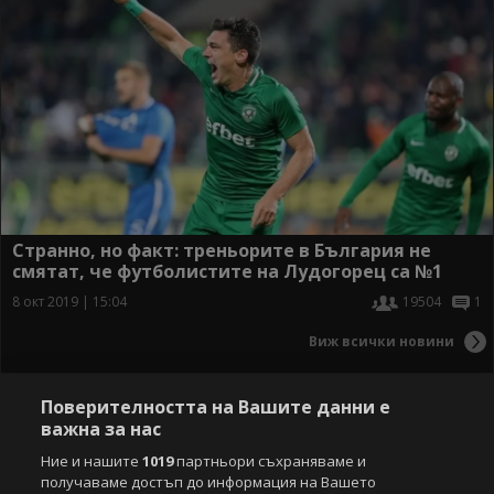
Странно, но факт: треньорите в България не
смятат, че футболистите на Лудогорец са №1
8 окт 2019 | 15:04
19504
1
Виж всички новини
Поверителността на Вашите данни е
важна за нас
Ние и нашите
1019
партньори съхраняваме и
получаваме достъп до информация на Вашето