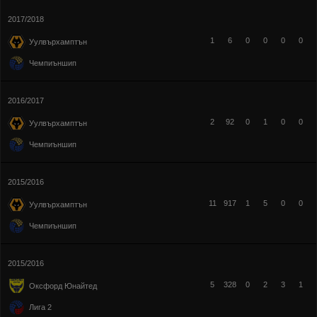
2017/2018
1
6
0
0
0
0
Уулвърхамптън
Чемпиъншип
2016/2017
2
92
0
1
0
0
Уулвърхамптън
Чемпиъншип
2015/2016
11
917
1
5
0
0
Уулвърхамптън
Чемпиъншип
2015/2016
5
328
0
2
3
1
Оксфорд Юнайтед
Лига 2