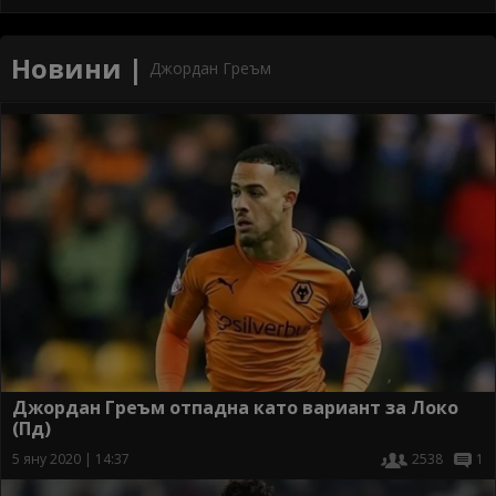
Новини |
Джордан Греъм
Джордан Греъм отпадна като вариант за Локо
(Пд)
5 яну 2020 | 14:37
2538
1