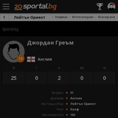
Лейтън Ориент
Новини
Фотогалерии
Класиране
Sportal.bg
Джордан Греъм
10
Англия
М
Г
А
ЖК
ЧК
25
0
2
0
0
Възраст
31
Държава
Англия
Настоящ отбор
Лейтън Ориент
Пост
Халф
Височина (cm)
182