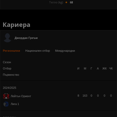
Тегло (kg)
68
Кариера
Джордан Греъм
Регионални
Национален отбор
Международни
Сезон
Отбор
И
М
Г
А
ЖК
ЧК
Първенство
2024/2025
8
163
0
0
0
0
Лейтън Ориент
Лига 1