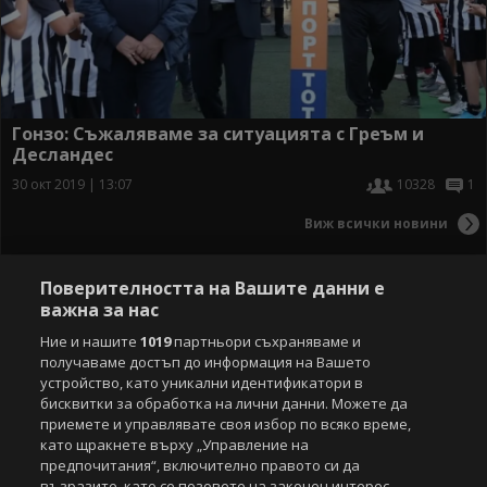
Гонзо: Съжаляваме за ситуацията с Греъм и
Десландес
30 окт 2019 | 13:07
10328
1
Виж всички новини
Поверителността на Вашите данни е
важна за нас
Ние и нашите
1019
партньори съхраняваме и
получаваме достъп до информация на Вашето
устройство, като уникални идентификатори в
бисквитки за обработка на лични данни. Можете да
приемете и управлявате своя избор по всяко време,
като щракнете върху „Управление на
предпочитания“, включително правото си да
възразите, като се позовете на законен интерес.