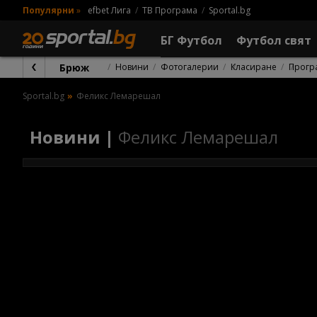
Популярни
»
efbet Лига
ТВ Програма
Sportal.bg
БГ Футбол
Футбол свят
Брюж
Новини
Фотогалерии
Класиране
Прогр
Sportal.bg
Феликс Лемарешал
Новини |
Феликс Лемарешал