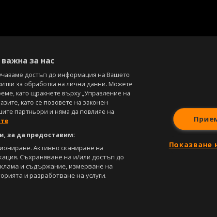
важна за нас
учаваме достъп до информация на Вашето
витки за обработка на лични данни. Можете
реме, като щракнете върху „Управление на
зите, като се позовете на законен
шите партньори и няма да повлияе на
Прие
ите
, за да предоставим:
Показване 
циониране. Активно сканиране на
кация. Съхраняване на и/или достъп до
еклама и съдържание, измерване на
орията и разработване на услуги.