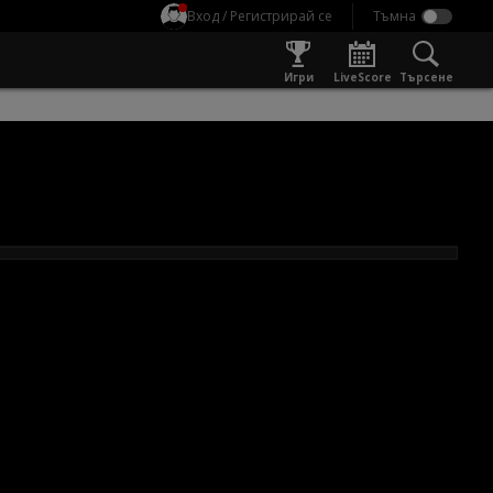
Вход / Регистрирай се
Игри
LiveScore
Търсене