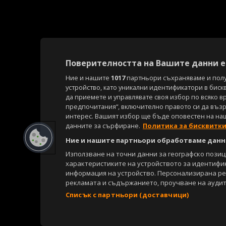
Поверителността на Вашите данни е 
Ние и нашите
1017
партньори съхраняваме и пол
устройство, като уникални идентификатори в биск
да приемете и управлявате своя избор по всяко в
предпочитания“, включително правото си да възра
интерес. Вашият избор ще бъде оповестен на на
данните за сърфиране.
Политика за бисквитк
Ние и нашите партньори обработваме данни
Използване на точни данни за географско пози
характеристиките на устройството за идентифи
информация на устройство. Персонализирана р
рекламата и съдържанието, проучване на аудит
Списък с партньори (доставчици)