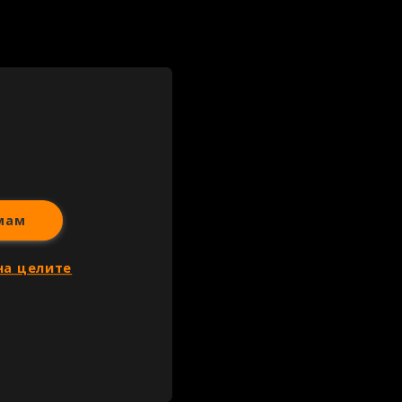
мам
на целите