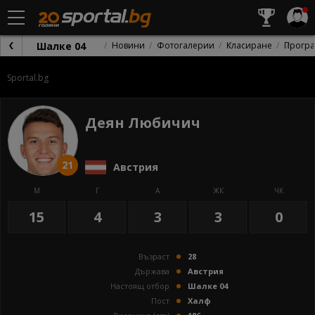
Шалке 04
Новини
Фотогалерии
Класиране
Прогр
Sportal.bg
Деян Любичич
21
Австрия
М
Г
А
ЖК
ЧК
15
4
3
3
0
Възраст
28
Държава
Австрия
Настоящ отбор
Шалке 04
Пост
Халф