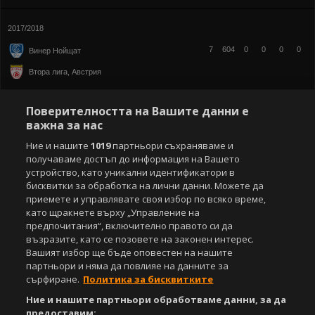
2017/2018
7
604
0
0
0
0
Винер Нойщат
Втора лига, Австрия
Поверителността на Вашите данни е
важна за нас
Ние и нашите
1019
партньори съхраняваме и
получаваме достъп до информация на Вашето
устройство, като уникални идентификатори в
бисквитки за обработка на лични данни. Можете да
приемете и управлявате своя избор по всяко време,
като щракнете върху „Управление на
предпочитания“, включително правото си да
възразите, като се позовете на законен интерес.
Вашият избор ще бъде оповестен на нашите
партньори и няма да повлияе на данните за
сърфиране.
Политика за бисквитките
Ние и нашите партньори обработваме данни, за да
предоставим: