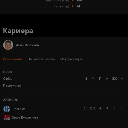
Височина (cm)
186
Тегло (kg)
74
Кариера
Деян Любичич
Регионални
Национален отбор
Международни
Сезон
Отбор
И
М
Г
А
ЖК
ЧК
Първенство
2025/2026
15
1183
4
3
3
0
Шалке 04
Втора Бундеслига