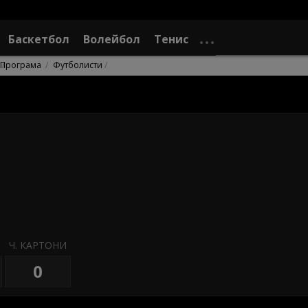
Баскетбол
Волейбол
Тенис
Програма
Футболисти
Ч. КАРТОНИ
0