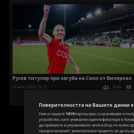
Русев титуляр при загуба на Сион от Виляреал
25 юли 2024 | 01:21
3249
Поверителността на Вашите данни е 
Ние и нашите
1019
партньори съхраняваме и пол
устройство, като уникални идентификатори в биск
да приемете и управлявате своя избор по всяко в
предпочитания“, включително правото си да възра