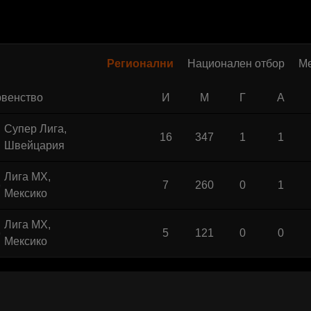
Регионални
Национален отбор
М
венство
И
М
Г
А
Супер Лига,
16
347
1
1
Швейцария
Лига МХ,
7
260
0
1
Мексико
Лига МХ,
5
121
0
0
Мексико