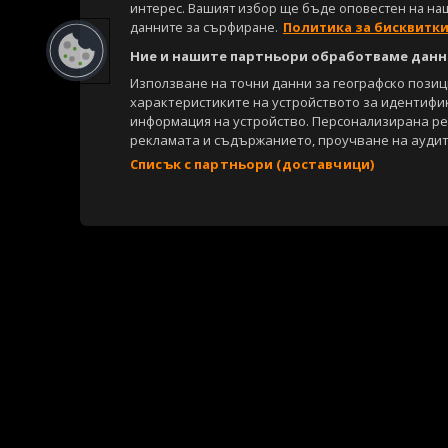
интерес. Вашият избор ще бъде оповестен на на
данните за сърфиране.
Политика за бисквитк
Ние и нашите партньори обработваме данни
Използване на точни данни за географско пози
характеристиките на устройството за идентифи
информация на устройство. Персонализирана р
рекламата и съдържанието, проучване на аудит
Списък с партньори (доставчици)
Copyright © 2007-2026 Агенция Спортал. Всички права запазени.
Този уебсайт е собственост на
Sportal Media Group
За нас
Екип
За рекламa
Общи условия
Етични правила на НС