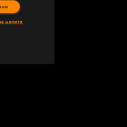
мам
на целите