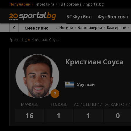
Популярни
»
efbet Лига
ТВ Програма
Sportal.bg
БГ Футбол
Футбол свят
Сиенсиано
Новини
Фотогалерии
Класиране
Sportal.bg
Кристиан Соуса
Кристиан Соуса
Уругвай
7
МАЧОВЕ
ГОЛОВЕ
АСИСТЕНЦИИ
Ж. КАРТОНИ
16
1
1
0