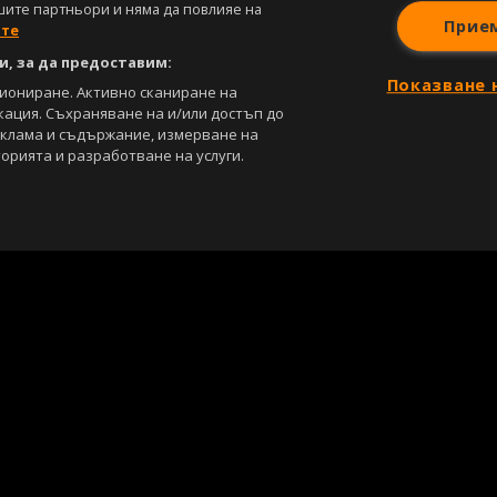
шите партньори и няма да повлияе на
Прие
ите
, за да предоставим:
Показване 
циониране. Активно сканиране на
кация. Съхраняване на и/или достъп до
еклама и съдържание, измерване на
орията и разработване на услуги.
С
Лични данни
Управление на предпочитания