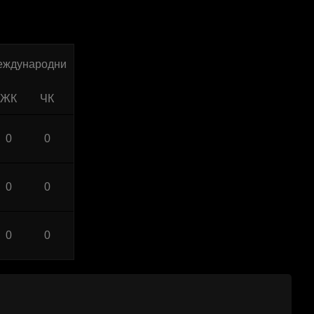
еждународни
ЖК
ЧК
0
0
0
0
0
0