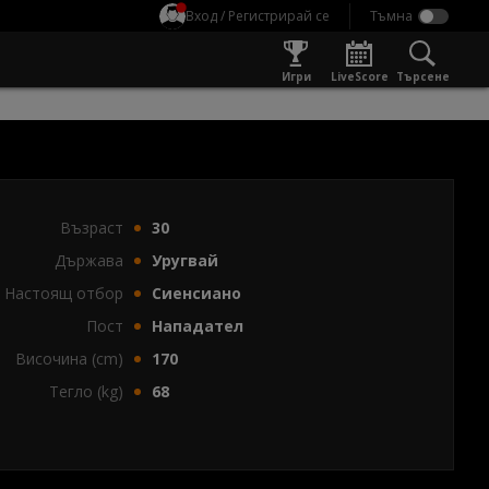
Вход / Регистрирай се
Игри
LiveScore
Търсене
Възраст
30
Държава
Уругвай
Настоящ отбор
Сиенсиано
Пост
Нападател
Височина (cm)
170
Тегло (kg)
68