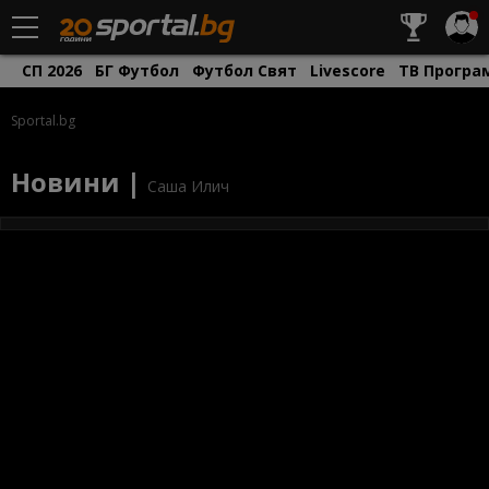
СП 2026
БГ Футбол
Футбол Свят
Livescore
ТВ Програ
Sportal.bg
Новини |
Саша Илич