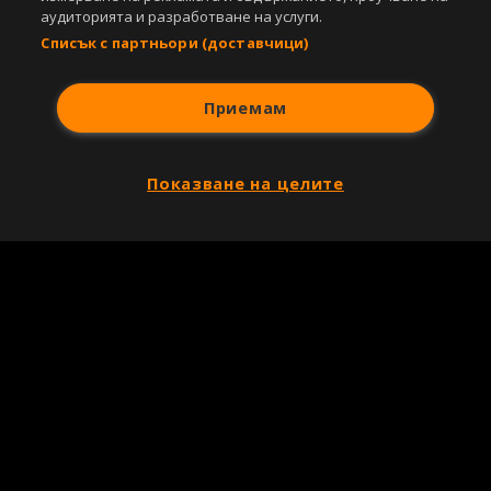
аудиторията и разработване на услуги.
Списък с партньори (доставчици)
Приемам
Показване на целите
Copyright © 2007-2026 Агенция Спортал. Всички права запазени.
Този уебсайт е собственост на
Sportal Media Group
За нас
Екип
За рекламa
Общи условия
Етични правила на НСС
Лични данни
Управление на предпочитания