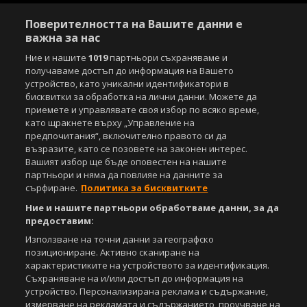
Поверителността на Вашите данни е
важна за нас
Ние и нашите
1019
партньори съхраняваме и
получаваме достъп до информация на Вашето
устройство, като уникални идентификатори в
бисквитки за обработка на лични данни. Можете да
приемете и управлявате своя избор по всяко време,
като щракнете върху „Управление на
предпочитания“, включително правото си да
възразите, като се позовете на законен интерес.
Вашият избор ще бъде оповестен на нашите
партньори и няма да повлияе на данните за
сърфиране.
Политика за бисквитките
Ние и нашите партньори обработваме данни, за да
предоставим:
Използване на точни данни за географско
позициониране. Активно сканиране на
характеристиките на устройството за идентификация.
Съхраняване на и/или достъп до информация на
устройство. Персонализирана реклама и съдържание,
измерване на рекламата и съдържанието, проучване на